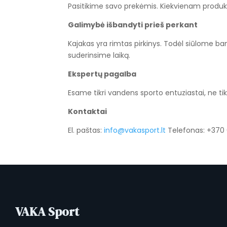
Pasitikime savo prekėmis. Kiekvienam produk
Galimybė išbandyti prieš perkant
Kajakas yra rimtas pirkinys. Todėl siūlome b
suderinsime laiką.
Ekspertų pagalba
Esame tikri vandens sporto entuziastai, ne tik 
Kontaktai
El. paštas:
info@vakasport.lt
Telefonas: +370 
VAKA Sport