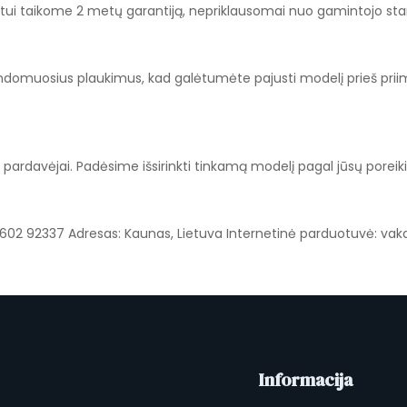
tui taikome 2 metų garantiją, nepriklausomai nuo gamintojo stan
andomuosius plaukimus, kad galėtumėte pajusti modelį prieš prii
pardavėjai. Padėsime išsirinkti tinkamą modelį pagal jūsų poreikius,
602 92337 Adresas: Kaunas, Lietuva Internetinė parduotuvė: vaka
Informacija