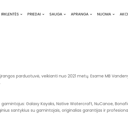
IRKLENTĖS
PRIEDAI
SAUGA
APRANGA
NUOMA
AKC
 įrangos parduotuvė, veikianti nuo 2021 metų. Esame MB Vandeny
.
amintojus: Galaxy Kayaks, Native Watercraft, NuCanoe, Bonafid
sioginius santykius su gamintojais, originalias garantijas ir profesi