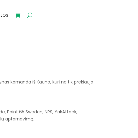
IJOS
nas komanda iš Kauno, kuri ne tik prekiauja
e, Point 65 Sweden, NRS, YakAttack,
onalų aptarnavimą.