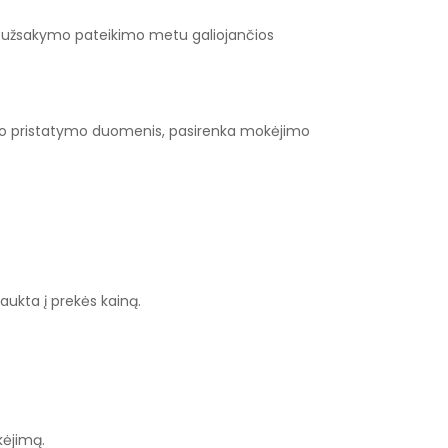
omos užsakymo pateikimo metu galiojančios
rodo pristatymo duomenis, pasirenka mokėjimo
aukta į prekės kainą.
kėjimą.