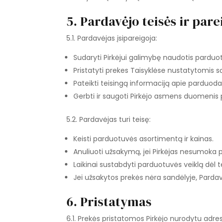
5. Pardavėjo teisės ir pare
5.1. Pardavėjas įsipareigoja:
Sudaryti Pirkėjui galimybę naudotis pardu
Pristatyti prekes Taisyklėse nustatytomis s
Pateikti teisingą informaciją apie parduod
Gerbti ir saugoti Pirkėjo asmens duomenis 
5.2. Pardavėjas turi teisę:
Keisti parduotuvės asortimentą ir kainas.
Anuliuoti užsakymą, jei Pirkėjas nesumoka 
Laikinai sustabdyti parduotuvės veiklą dėl t
Jei užsakytos prekės nėra sandėlyje, Pardav
6. Pristatymas
6.1. Prekės pristatomos Pirkėjo nurodytu adr