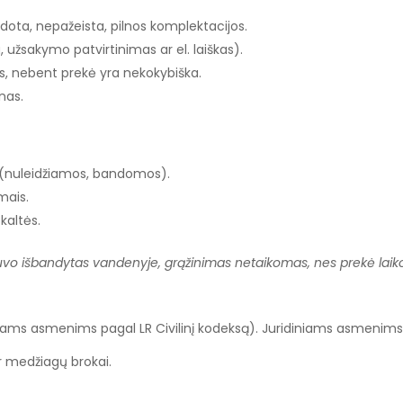
udota, nepažeista, pilnos komplektacijos.
užsakymo patvirtinimas ar el. laiškas).
s, nebent prekė yra nekokybiška.
nas.
 (nuleidžiamos, bandomos).
mais.
kaltės.
 buvo išbandytas vandenyje, grąžinimas netaikomas, nes prekė la
ams asmenims pagal LR Civilinį kodeksą). Juridiniams asmenims 
r medžiagų brokai.