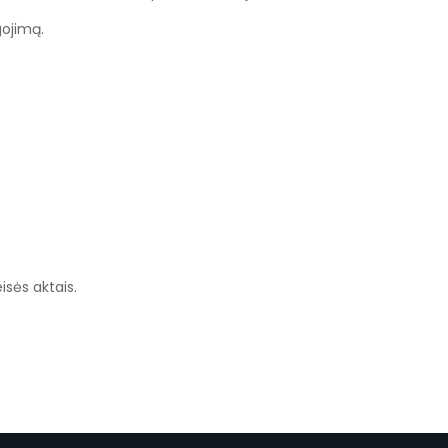
gojimą.
isės aktais.