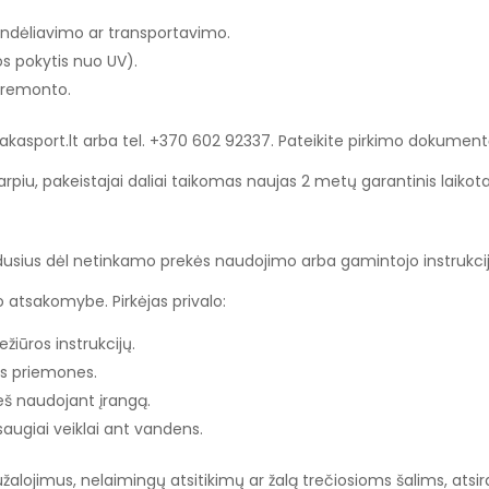
ndėliavimo ar transportavimo.
s pokytis nuo UV).
r remonto.
@vakasport.lt arba tel. +370 602 92337. Pateikite pirkimo dokumen
otarpiu, pakeistajai daliai taikomas naujas 2 metų garantinis laikota
radusius dėl netinkamo prekės naudojimo arba gamintojo instrukci
 atsakomybe. Pirkėjas privalo:
žiūros instrukcijų.
os priemones.
ieš naudojant įrangą.
saugiai veiklai ant vandens.
žalojimus, nelaimingų atsitikimų ar žalą trečiosioms šalims, ats