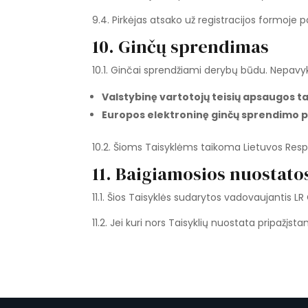
9.4. Pirkėjas atsako už registracijos formo
10. Ginčų sprendimas
10.1. Ginčai sprendžiami derybų būdu. Nepavykus 
Valstybinę vartotojų teisių apsaugos 
Europos elektroninę ginčų sprendimo 
10.2. Šioms Taisyklėms taikoma Lietuvos Respu
11. Baigiamosios nuostato
11.1. Šios Taisyklės sudarytos vadovaujantis LR 
11.2. Jei kuri nors Taisyklių nuostata pripažįst