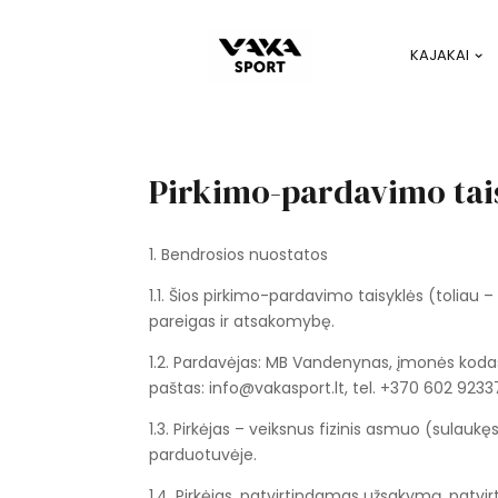
KAJAKAI
Pirkimo-pardavimo tai
1. Bendrosios nuostatos
1.1. Šios pirkimo-pardavimo taisyklės (toliau 
pareigas ir atsakomybę.
1.2. Pardavėjas: MB Vandenynas, įmonės kodas
paštas: info@vakasport.lt, tel. +370 602 9233
1.3. Pirkėjas – veiksnus fizinis asmuo (sulauk
parduotuvėje.
1.4. Pirkėjas, patvirtindamas užsakymą, patvirti