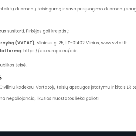
je pateiktų duomenų teisingumą ir savo prisijungimo duomenų sau
susitarti, Pirkėjas gali kreiptis į:
tarnybą (VVTAT)
, Vilniaus g. 25, LT-01402 Vilnius, www.vvtat.lt.
platformą
: https://ec.europa.eu/odr.
blikos teisė.
s
Civiliniu kodeksu, Vartotojų teisių apsaugos įstatymu ir kitais LR te
ama negaliojančia, likusios nuostatos lieka galioti.