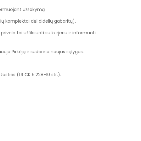
 formuojant užsakymą.
ių komplektai dėl didelių gabaritų).
rivalo tai užfiksuoti su kurjeriu ir informuoti
oja Pirkėją ir suderina naujas sąlygas.
žasties (LR CK 6.228-10 str.).