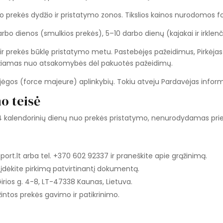
 nuo prekės dydžio ir pristatymo zonos. Tikslios kainos nurodomos
arbo dienos (smulkios prekės), 5–10 darbo dienų (kajakai ir irklenč
ę ir prekės būklę pristatymo metu. Pastebėjęs pažeidimus, Pirkėjas p
idžiamas nuo atsakomybės dėl pakuotės pažeidimų.
 jėgos (force majeure) aplinkybių. Tokiu atveju Pardavėjas informu
o teisė
per 14 kalendorinių dienų nuo prekės pristatymo, nenurodydamas prie
rt.lt arba tel. +370 602 92337 ir praneškite apie grąžinimą.
 įdėkite pirkimą patvirtinantį dokumentą.
rios g. 4-8, LT-47338 Kaunas, Lietuva.
intos prekės gavimo ir patikrinimo.