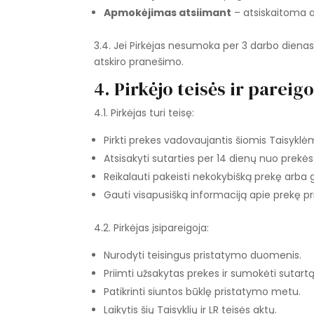
Apmokėjimas atsiimant
– atsiskaitoma a
3.4. Jei Pirkėjas nesumoka per 3 darbo diena
atskiro pranešimo.
4. Pirkėjo teisės ir pareig
4.1. Pirkėjas turi teisę:
Pirkti prekes vadovaujantis šiomis Taisyklėm
Atsisakyti sutarties per 14 dienų nuo prekės
Reikalauti pakeisti nekokybišką prekę arba g
Gauti visapusišką informaciją apie prekę pr
4.2. Pirkėjas įsipareigoja:
Nurodyti teisingus pristatymo duomenis.
Priimti užsakytas prekes ir sumokėti sutartą
Patikrinti siuntos būklę pristatymo metu.
Laikytis šių Taisyklių ir LR teisės aktų.