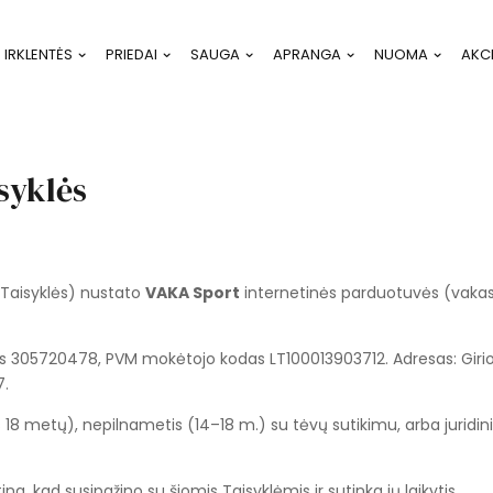
IRKLENTĖS
PRIEDAI
SAUGA
APRANGA
NUOMA
AKC
syklės
– Taisyklės) nustato
VAKA Sport
internetinės parduotuvės (vakaspo
 305720478, PVM mokėtojo kodas LT100013903712. Adresas: Girios 
7.
ęs 18 metų), nepilnametis (14–18 m.) su tėvų sutikimu, arba juridi
na, kad susipažino su šiomis Taisyklėmis ir sutinka jų laikytis.