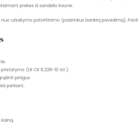
tsiimant prekes iš sandėlio Kaune.
s nuo užsakymo patvirtinimo (pasirinkus bankinį pavedimą), Pard
os
is.
 pristatymo (LR CK 6.228-10 str.).
rąžinti pinigus.
ieš perkant.
 kainą.