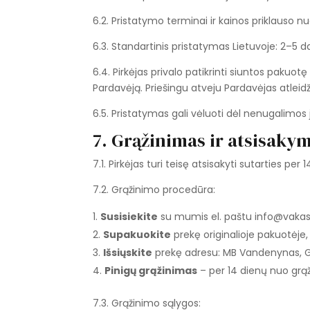
6.2. Pristatymo terminai ir kainos priklauso
6.3. Standartinis pristatymas Lietuvoje: 2–5 d
6.4. Pirkėjas privalo patikrinti siuntos pakuot
Pardavėją. Priešingu atveju Pardavėjas atle
6.5. Pristatymas gali vėluoti dėl nenugalimos
7. Grąžinimas ir atsisakym
7.1. Pirkėjas turi teisę atsisakyti sutarties 
7.2. Grąžinimo procedūra:
Susisiekite
su mumis el. paštu info@vakaspo
Supakuokite
prekę originalioje pakuotėje,
Išsiųskite
prekę adresu: MB Vandenynas, Gi
Pinigų grąžinimas
– per 14 dienų nuo grąž
7.3. Grąžinimo sąlygos: