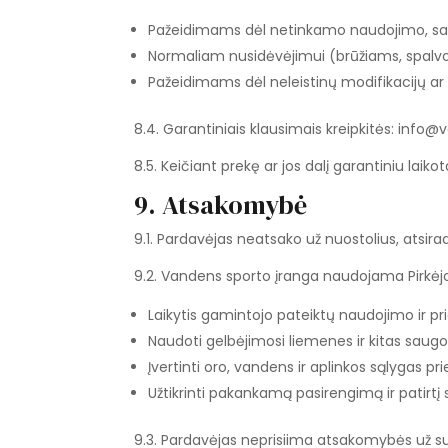
Pažeidimams dėl netinkamo naudojimo, sa
Normaliam nusidėvėjimui (brūžiams, spalvo
Pažeidimams dėl neleistinų modifikacijų a
8.4. Garantiniais klausimais kreipkitės: info
8.5. Keičiant prekę ar jos dalį garantiniu laik
9. Atsakomybė
9.1. Pardavėjas neatsako už nuostolius, atsi
9.2. Vandens sporto įranga naudojama Pirkėjo
Laikytis gamintojo pateiktų naudojimo ir prie
Naudoti gelbėjimosi liemenes ir kitas saug
Įvertinti oro, vandens ir aplinkos sąlygas pr
Užtikrinti pakankamą pasirengimą ir patirtį 
9.3. Pardavėjas neprisiima atsakomybės už su