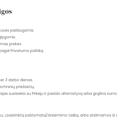
igos
otuvės paslaugomis.
ąlygomis.
amas prekes.
pagal Privatumo politiką.
per 3 darbo dienas.
echninių priežasčių.
ėjas susisiekia su Pirkėju ir pasiūlo alternatyvą arba grąžina sum
esu, į pasirinktą paštomatą/atsiėmimo tašką, arba atsiimamos iš s