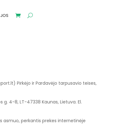
IJOS
rt.lt) Pirkėjo ir Pardavėjo tarpusavio teises,
g. 4-8, LT-47338 Kaunas, Lietuva. El.
nis asmuo, perkantis prekes internetinėje