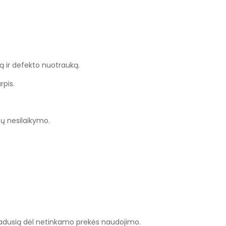
tą ir defekto nuotrauką.
rpis.
jų nesilaikymo.
iradusią dėl netinkamo prekės naudojimo.