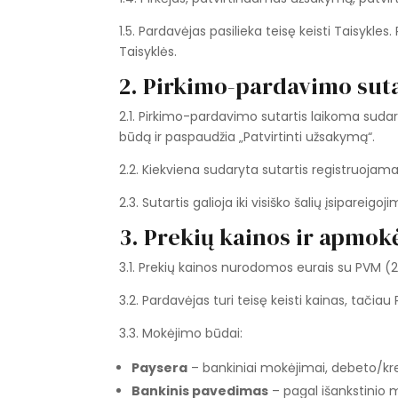
1.5. Pardavėjas pasilieka teisę keisti Taisykl
Taisyklės.
2. Pirkimo-pardavimo suta
2.1. Pirkimo-pardavimo sutartis laikoma sud
būdą ir paspaudžia „Patvirtinti užsakymą“.
2.2. Kiekviena sudaryta sutartis registruoja
2.3. Sutartis galioja iki visiško šalių įsipareig
3. Prekių kainos ir apmok
3.1. Prekių kainos nurodomos eurais su PVM (
3.2. Pardavėjas turi teisę keisti kainas, tači
3.3. Mokėjimo būdai:
Paysera
– bankiniai mokėjimai, debeto/kre
Bankinis pavedimas
– pagal išankstinio