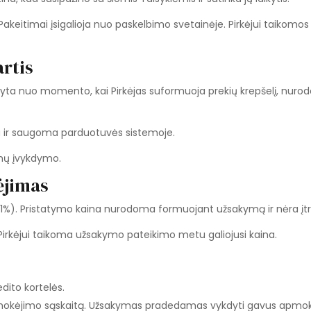
es. Pakeitimai įsigalioja nuo paskelbimo svetainėje. Pirkėjui taik
rtis
aryta nuo momento, kai Pirkėjas suformuoja prekių krepšelį, nu
ma ir saugoma parduotuvės sistemoje.
ojimų įvykdymo.
ėjimas
21%). Pristatymo kaina nurodoma formuojant užsakymą ir nėra įtr
au Pirkėjui taikoma užsakymo pateikimo metu galiojusi kaina.
dito kortelės.
 mokėjimo sąskaitą. Užsakymas pradedamas vykdyti gavus apmo