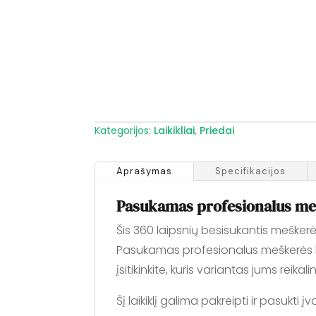
Kategorijos:
Laikikliai
,
Priedai
Aprašymas
Specifikacijos
Pasukamas profesionalus meš
Šis 360 laipsnių besisukantis meškerė
Pasukamas profesionalus meškerės lai
įsitikinkite, kuris variantas jums reikal
Šį laikiklį galima pakreipti ir pasukti 