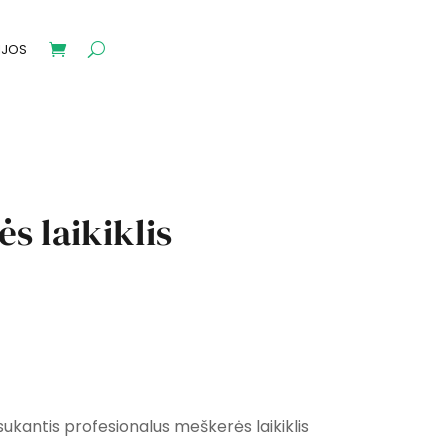
IJOS
s laikiklis
nt
ukantis profesionalus meškerės laikiklis