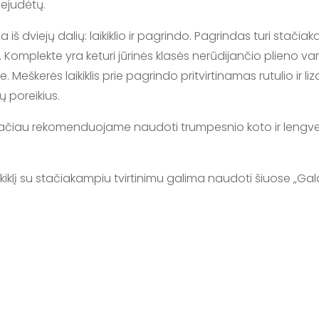
nejudėtų.
 iš dviejų dalių: laikiklio ir pagrindo. Pagrindas turi stač
omplekte yra keturi jūrinės klasės nerūdijančio plieno varžtai,
. Meškerės laikiklis prie pagrindo pritvirtinamas rutulio ir 
ų poreikius.
ui, tačiau rekomenduojame naudoti trumpesnio koto ir lengv
iklį su stačiakampiu tvirtinimu galima naudoti šiuose „Ga