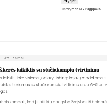
Palyginti
laipsnių
pasukamas
Pristatymas iki
7 rugpjūčio
profesionalus
Meškerės
laikiklis
Atsiliepimai
kerės laikiklis su stačiakampiu tvirtinimu
s laikiklis tinka visiems „Galaxy Fishing“ kajakų modeliams 
kiklis tiekiamas su stačiakampiu tvirtinimu arba G-Star tvi
ingas.
įvairiais kampais, kad jis atitiktų daugybę žvejybos iš baidarės