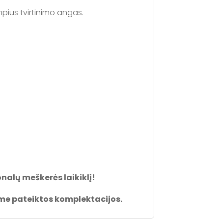
ampius tvirtinimo angas.
alų meškerės laikiklį!
šyme pateiktos komplektacijos.