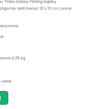
u. Tinka Galaxy Fishing kajakų
angomis. Matmenys: 22 x 10 cm, svoris:
pasvyrimas
as
svoris 0,35 kg
5-0009
į