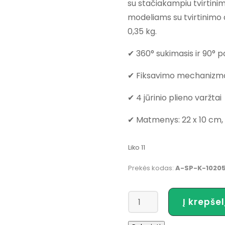
su stačiakampiu tvirtinim
€14.99.
€9.99.
modeliams su tvirtinimo 
0,35 kg.
✔ 360° sukimasis ir 90° 
✔ Fiksavimo mechanizm
✔ 4 jūrinio plieno varžtai
✔ Matmenys: 22 x 10 cm, 
Liko 11
Prekės kodas:
A-SP-K-1020
produkto
Į krepšel
kiekis:
360º