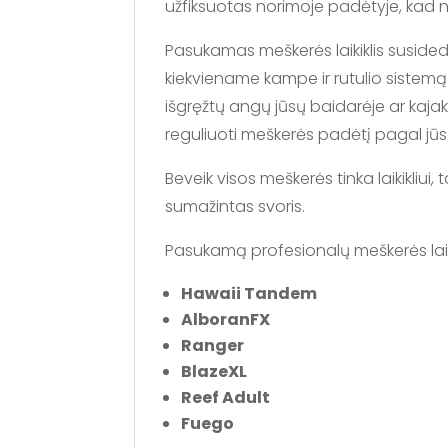
užfiksuotas norimoje padėtyje, kad 
Pasukamas meškerės laikiklis susideda
kiekviename kampe ir rutulio sistemą. K
išgręžtų angų jūsų baidarėje ar kajake
reguliuoti meškerės padėtį pagal jūs
Beveik visos meškerės tinka laikikli
sumažintas svoris.
Pasukamą profesionalų meškerės laik
Hawaii Tandem
AlboranFX
Ranger
BlazeXL
Reef Adult
Fuego