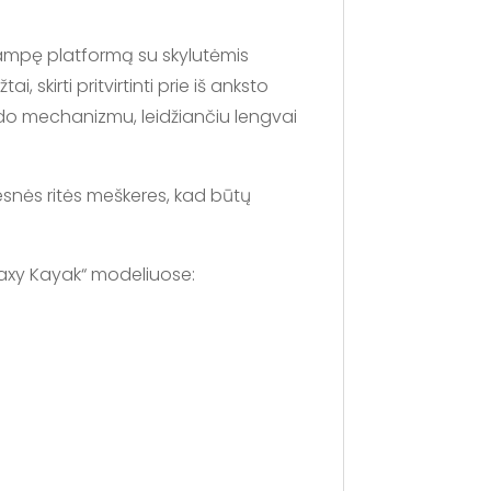
iakampę platformą su skylutėmis
 skirti pritvirtinti prie iš anksto
lizdo mechanizmu, leidžiančiu lengvai
esnės ritės meškeres, kad būtų
laxy Kayak“ modeliuose: