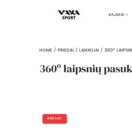
KAJAKAI
HOME
/
PRIEDAI
/
LAIKIKLIAI
/ 360º LAIPSN
360º laipsnių pasu