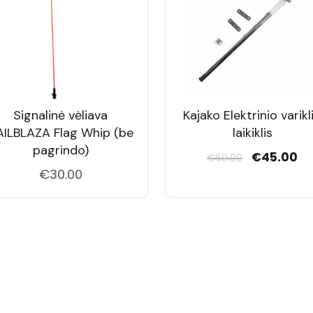
Signalinė vėliava
Kajako Elektrinio varikl
AILBLAZA Flag Whip (be
laikiklis
pagrindo)
Original
Cu
€
45.00
€
69.00
price
pr
€
30.00
was:
is:
€69.00.
€4