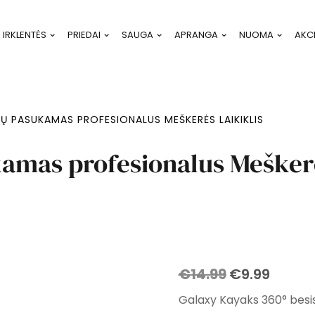
IRKLENTĖS
PRIEDAI
SAUGA
APRANGA
NUOMA
AKC
IŲ PASUKAMAS PROFESIONALUS MEŠKERĖS LAIKIKLIS
kamas profesionalus Meškerė
Original
Curre
€
14.99
€
9.99
price
price
Galaxy Kayaks 360° besis
was:
is: