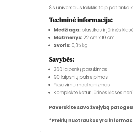
Šis universalus laikiklis taip pat tin
Techninė informacija:
Medžiaga:
plastikas ir jūrinės kla
Matmenys:
22 cm x 10 cm
Svoris:
0,35 kg
Savybės:
360 laipsnių pasukimas
90 laipsnių pakreipimas
Fiksavimo mechanizmas
Komplekte keturi jūrinės klasės ner
Paverskite savo žvejybą patoges
*Prekių nuotraukos yra informacin