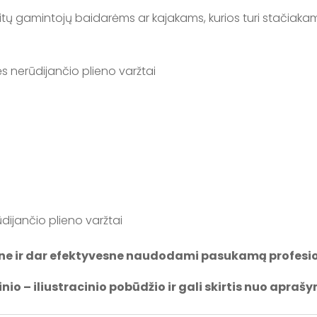
ka kitų gamintojų baidarėms ar kajakams, kurios turi stačiak
sės nerūdijančio plieno varžtai
ūdijančio plieno varžtai
ne ir dar efektyvesne naudodami pasukamą profesion
io – iliustracinio pobūdžio ir gali skirtis nuo apra