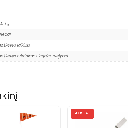
.5 kg
riedai
eškerės laikiklis
eškerės tvirtinimas kajako žvejybai
nkinį