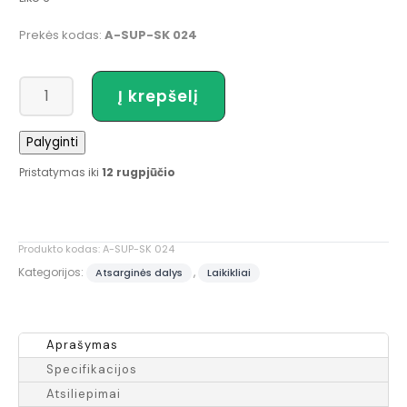
Prekės kodas:
A-SUP-SK 024
produkto
Į krepšelį
kiekis:
Meškerės
Palyginti
Laikiklis
Įleidžiamas
Pristatymas iki
12 rugpjūčio
Produkto kodas:
A-SUP-SK 024
Kategorijos:
,
Atsarginės dalys
Laikikliai
Aprašymas
Specifikacijos
Atsiliepimai