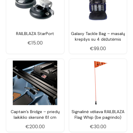
RAILBLAZA StarPort
Galaxy Tackle Bag – masalų
krepšys su 4 dėžutėmis
€
15.00
€
99.00
Captain’s Bridge – priedų
Signalinė vėliava RAILBLAZA
laikiklio skersinė 81 cm
Flag Whip (be pagrindo)
€
200.00
€
30.00