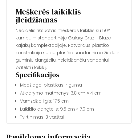
Meškerės laikiklis
įleidžiamas
Nedidelis fiksuotas meškerės laikiklis su 50°
kampu — standartinėje Galaxy Cruz ir Blaze
kajakų komplektacijoje. Patvaraus plastiko
konstrukcija su putplasčio sandarinimo žiedu ir
guminiu dangteliu, neleidžiančiu vandeniui
patekti į laikiklį.
Specifikacijos
Medžiaga: plastikas ir guma
Atidarymo matmenys: 3,8 cm × 4 cm
Vamzdžio ilgis: 17,5 cm
Laikiklio dangtelis: 9,6 cm × 7,9 cm
Tvirtinimas: 3 varžtai
Papildoma informacija