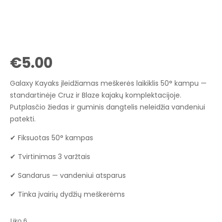
€
5.00
Galaxy Kayaks įleidžiamas meškerės laikiklis 50° kampu —
standartinėje Cruz ir Blaze kajakų komplektacijoje.
Putplasčio žiedas ir guminis dangtelis neleidžia vandeniui
patekti.
✔ Fiksuotas 50° kampas
✔ Tvirtinimas 3 varžtais
✔ Sandarus — vandeniui atsparus
✔ Tinka įvairių dydžių meškerėms
Liko 6