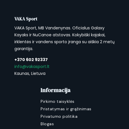
bungee virvėmis (juoda, balta, oranžinė)
užtikrina greitą priėjimą prie dažnai naudojamų
daiktų: geriamojo vandens, užkandžių ar sauso
VAKA Sport
krepšio. Saugos virvė aplink visą kajaką suteikia
VAKA Sport, MB Vandenynas. Oficialus Galaxy
papildomą saugumo lygį vandenyje ir
Kayaks ir NuCanoe atstovas. Kokybiški kajakai,
palengvina kajako tempimą. Priekinė rankena
irklentės ir vandens sporto įranga su aiškia 2 metų
padeda lengvai įkelti kajaką į vandenį ar traukti
garantija.
ant kranto.
+370 602 92337
info@vakasport.lt
Kaunas, Lietuva
Galinė bagažinė ir bungee sistema
Informacija
Galinė bagažinė su bungee virvėmis ir D-žiedais
patikimai laiko didesnius daiktus: aušintuvą,
Pirkimo taisyklės
krepšį ar papildomą įrangą. 4 drenažo angos su
Pristatymas ir grąžinimas
kamšteliais leidžia greitai pašalinti vandenį, kuris
Privatumo politika
pateko plaukiojant. Atidenkite kamštelius ant
Blogas
kranto ir vanduo nuteka savaime. Galinė