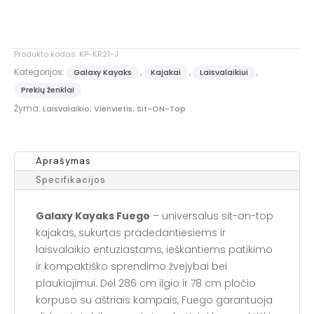
a
j
a
Produkto kodas:
KP-KR21-J
k
u
Kategorijos:
,
,
,
Galaxy Kayaks
Kajakai
Laisvalaikiui
i
Prekių ženklai
a
Žyma:
Laisvalaikio; Vienvietis; Sit-ON-Top
r
i
r
Aprašymas
k
Specifikacijos
l
e
Galaxy Kayaks Fuego
– universalus sit-on-top
n
kajakas, sukurtas pradedantiesiems ir
t
e
laisvalaikio entuziastams, ieškantiems patikimo
i
ir kompaktiško sprendimo žvejybai bei
s
plaukiojimui. Dėl 286 cm ilgio ir 78 cm pločio
u
korpuso su aštriais kampais, Fuego garantuoja