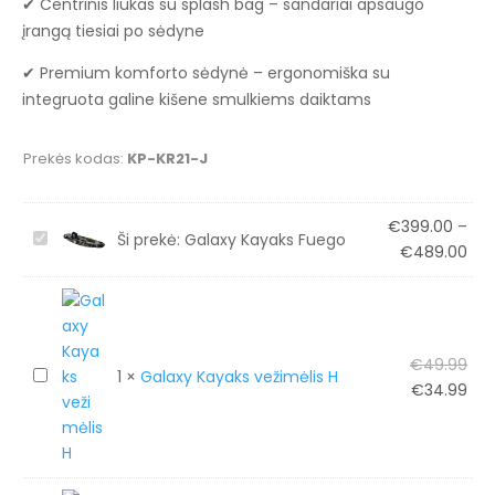
✔ Centrinis liukas su splash bag – sandariai apsaugo
įrangą tiesiai po sėdyne
✔ Premium komforto sėdynė – ergonomiška su
integruota galine kišene smulkiems daiktams
Prekės kodas:
KP-KR21-J
€
399.00
–
G
Ši prekė:
Galaxy Kayaks Fuego
Pri
€
489.00
a
ran
l
€39
a
thr
x
€4
Ori
€
49.99
y
G
1
×
Galaxy Kayaks vežimėlis H
pri
Cur
€
34.99
K
a
was
pri
a
l
€49
is:
y
a
€34
a
x
k