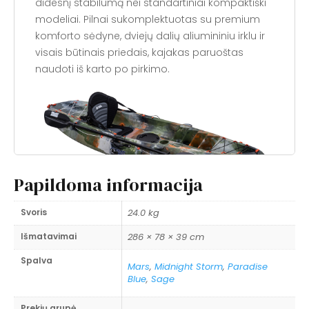
p
didesnį stabilumą nei standartiniai kompaktiški
a
modeliai. Pilnai sukomplektuotas su premium
k
komforto sėdyne, dviejų dalių aliumininiu irklu ir
e
visais būtinais priedais, kajakas paruoštas
l
naudoti iš karto po pirkimo.
t
a
p
u
t
ų
p
Papildoma informacija
a
Pagrindiniai privalumai
g
Svoris
24.0 kg
a
✓
Išskirtinis stabilumas
– aštrūs korpuso
Išmatavimai
286 × 78 × 39 cm
l
kampai ir plati kelio sritis užtikrina didesnį
v
stabilumą nei standartiniai kompaktiški
Spalva
Mars
,
Midnight Storm
,
Paradise
e
modeliai, todėl jaučiatės saugiai net bangose
Blue
,
Sage
i
✓
Kompaktiškas 286 cm korpusas
– lengvai
r
Prekių grupė