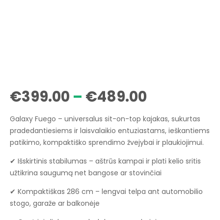
Price
€
399.00
–
€
489.00
range:
Galaxy Fuego – universalus sit-on-top kajakas, sukurtas
€399.00
pradedantiesiems ir laisvalaikio entuziastams, ieškantiems
patikimo, kompaktiško sprendimo žvejybai ir plaukiojimui.
through
✔ Išskirtinis stabilumas – aštrūs kampai ir plati kelio sritis
€489.00
užtikrina saugumą net bangose ar stovinčiai
✔ Kompaktiškas 286 cm – lengvai telpa ant automobilio
stogo, garaže ar balkonėje