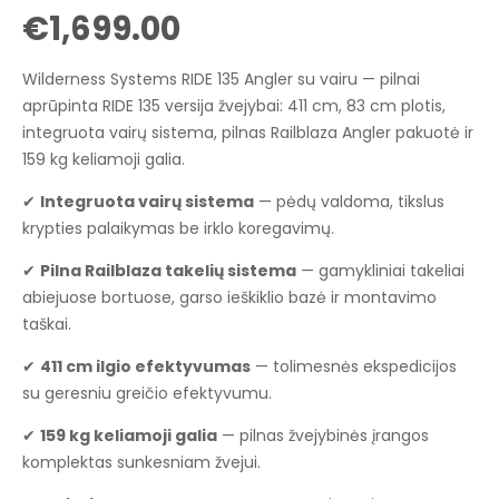
€
1,699.00
Wilderness Systems RIDE 135 Angler su vairu — pilnai
aprūpinta RIDE 135 versija žvejybai: 411 cm, 83 cm plotis,
integruota vairų sistema, pilnas Railblaza Angler pakuotė ir
159 kg keliamoji galia.
✔
Integruota vairų sistema
— pėdų valdoma, tikslus
krypties palaikymas be irklo koregavimų.
✔
Pilna Railblaza takelių sistema
— gamykliniai takeliai
abiejuose bortuose, garso ieškiklio bazė ir montavimo
taškai.
✔
411 cm ilgio efektyvumas
— tolimesnės ekspedicijos
su geresniu greičio efektyvumu.
✔
159 kg keliamoji galia
— pilnas žvejybinės įrangos
komplektas sunkesniam žvejui.