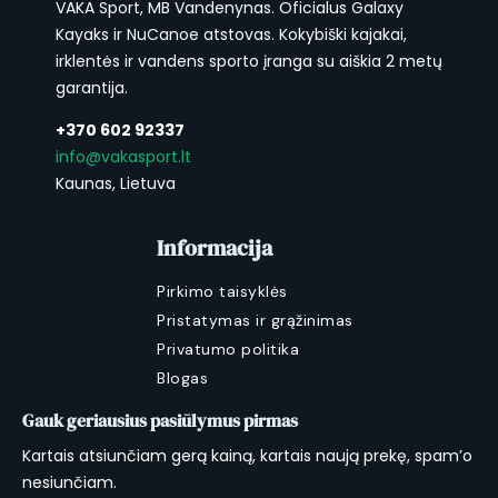
išvykstamus žvejybos maršrutus su pilna
VAKA Sport, MB Vandenynas. Oficialus Galaxy
žvejybine pakuote ir nori vairų sistemos
Kayaks ir NuCanoe atstovas. Kokybiški kajakai,
teikiamos komforto. Idealus pakrantinei jūros
irklentės ir vandens sporto įranga su aiškia 2 metų
žvejybai, dideliam ežerui ir ilgoms upių
garantija.
ekspedicijoms.
+370 602 92337
info@vakasport.lt
Kaunas, Lietuva
Informacija
Pirkimo taisyklės
Pristatymas ir grąžinimas
Privatumo politika
Blogas
Gauk geriausius pasiūlymus pirmas
Kartais atsiunčiam gerą kainą, kartais naują prekę, spam’o
nesiunčiam.