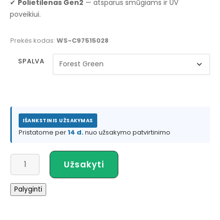
✔
Polietilenas Gen2
— atsparus smūgiams ir UV
poveikiui.
Prekės kodas:
WS-C97515028
SPALVA
IŠANKSTINIS UŽSAKYMAS
Pristatome per
14 d.
nuo užsakymo patvirtinimo
produkto
Užsakyti
kiekis:
Wilderness
Palyginti
Systems
RIDE
135