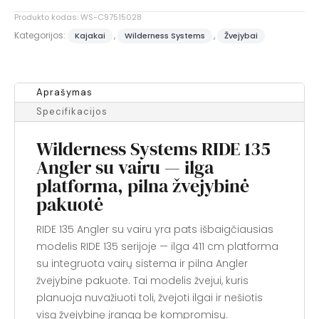
Angler
Produkto kodas:
WS-C97515028
Kategorijos:
,
,
Kajakai
Wilderness Systems
Žvejybai
Aprašymas
Specifikacijos
Wilderness Systems RIDE 135
Angler su vairu — ilga
platforma, pilna žvejybinė
pakuotė
RIDE 135 Angler su vairu yra pats išbaigčiausias
modelis RIDE 135 serijoje — ilga 411 cm platforma
su integruota vairų sistema ir pilna Angler
žvejybine pakuote. Tai modelis žvejui, kuris
planuoja nuvažiuoti toli, žvejoti ilgai ir nešiotis
visą žvejybinę įrangą be kompromisų.