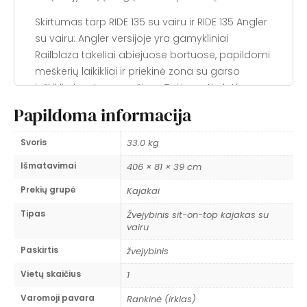
Skirtumas tarp RIDE 135 su vairu ir RIDE 135 Angler
su vairu: Angler versijoje yra gamykliniai
Railblaza takeliai abiejuose bortuose, papildomi
meškerių laikikliai ir priekinė zona su garso
ieškiklio bazės paruošimu. Tai ta pati platforma,
bet su žvejybinės žvejybos pakuote integruota
Papildoma informacija
nuo pat gamyklos.
Pagrindiniai privalumai
Svoris
33.0 kg
Išmatavimai
406 × 81 × 39 cm
✔
Vairų sistema + Angler pakuotė
— reta
kombinacija žvejybiniuose kajokuose. Vairų
Prekių grupė
Kajakai
sistema leidžia išlaikyti kryptį be irklo
Tipas
Žvejybinis sit-on-top kajakas su
koregavimų, o Angler pakuotė suteikia visą
vairu
žvejybinės infrastruktūros pagrindą
Paskirtis
gamykliniame lygyje.
žvejybinis
Vietų skaičius
1
✔
Pilna Railblaza takelių sistema
— aliuminio
takeliai abiejuose bortuose nuo pečių iki galinės
Varomoji pavara
Rankinė (irklas)