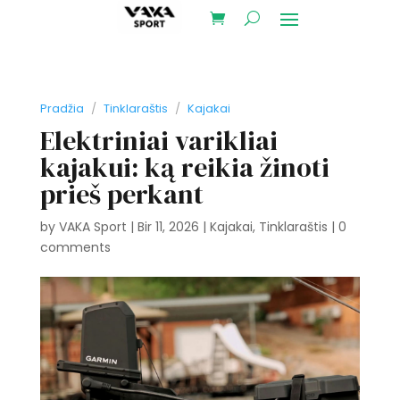
Pradžia
/
Tinklaraštis
/
Kajakai
Elektriniai varikliai
kajakui: ką reikia žinoti
prieš perkant
by
VAKA Sport
|
Bir 11, 2026
|
Kajakai
,
Tinklaraštis
|
0
comments