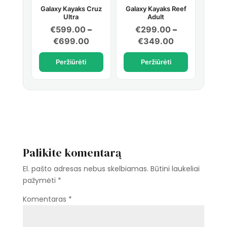
Galaxy Kayaks Cruz
Galaxy Kayaks Reef
Ultra
Adult
€
599.00
–
€
299.00
–
Price
Price
€
699.00
€
349.00
range:
range:
Peržiūrėti
Peržiūrėti
€599.00
€299.00
through
through
€699.00
€349.00
Palikite komentarą
El. pašto adresas nebus skelbiamas.
Būtini laukeliai
pažymėti
*
Komentaras
*