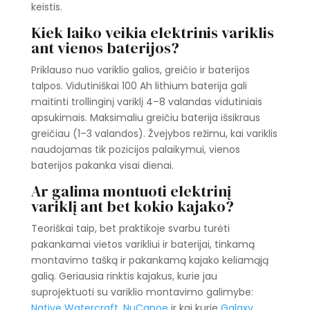
keistis.
Kiek laiko veikia elektrinis variklis
ant vienos baterijos?
Priklauso nuo variklio galios, greičio ir baterijos
talpos. Vidutiniškai 100 Ah lithium baterija gali
maitinti trollinginį variklį 4–8 valandas vidutiniais
apsukimais. Maksimaliu greičiu baterija išsikraus
greičiau (1–3 valandos). Žvejybos režimu, kai variklis
naudojamas tik pozicijos palaikymui, vienos
baterijos pakanka visai dienai.
Ar galima montuoti elektrinį
variklį ant bet kokio kajako?
Teoriškai taip, bet praktikoje svarbu turėti
pakankamai vietos varikliui ir baterijai, tinkamą
montavimo tašką ir pakankamą kajako keliamąją
galią. Geriausia rinktis kajakus, kurie jau
suprojektuoti su variklio montavimo galimybe:
Native Watercraft
,
NuCanoe
ir kai kurie
Galaxy