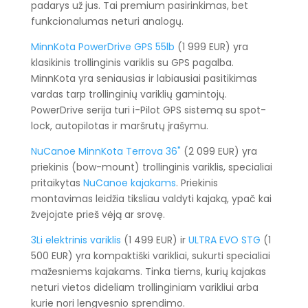
padarys už jus. Tai premium pasirinkimas, bet
funkcionalumas neturi analogų.
MinnKota PowerDrive GPS 55lb
(1 999 EUR) yra
klasikinis trollinginis variklis su GPS pagalba.
MinnKota yra seniausias ir labiausiai pasitikimas
vardas tarp trollinginių variklių gamintojų.
PowerDrive serija turi i-Pilot GPS sistemą su spot-
lock, autopilotas ir maršrutų įrašymu.
NuCanoe MinnKota Terrova 36"
(2 099 EUR) yra
priekinis (bow-mount) trollinginis variklis, specialiai
pritaikytas
NuCanoe kajakams
. Priekinis
montavimas leidžia tiksliau valdyti kajaką, ypač kai
žvejojate prieš vėją ar srovę.
3Li elektrinis variklis
(1 499 EUR) ir
ULTRA EVO STG
(1
500 EUR) yra kompaktiški varikliai, sukurti specialiai
mažesniems kajakams. Tinka tiems, kurių kajakas
neturi vietos dideliam trollinginiam varikliui arba
kurie nori lengvesnio sprendimo.