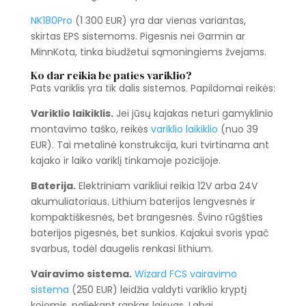
NK180Pro
(1 300 EUR) yra dar vienas variantas,
skirtas EPS sistemoms. Pigesnis nei Garmin ar
MinnKota, tinka biudžetui sąmoningiems žvejams.
Ko dar reikia be paties variklio?
Pats variklis yra tik dalis sistemos. Papildomai reikės:
Variklio laikiklis.
Jei jūsų kajakas neturi gamyklinio
montavimo taško, reikės
variklio laikiklio
(nuo 39
EUR). Tai metalinė konstrukcija, kuri tvirtinama ant
kajako ir laiko variklį tinkamoje pozicijoje.
Baterija.
Elektriniam varikliui reikia 12V arba 24V
akumuliatoriaus. Lithium baterijos lengvesnės ir
kompaktiškesnės, bet brangesnės. Švino rūgšties
baterijos pigesnės, bet sunkios. Kajakui svoris ypač
svarbus, todėl daugelis renkasi lithium.
Vairavimo sistema.
Wizard FCS vairavimo
sistema
(250 EUR) leidžia valdyti variklio kryptį
kojomis, paliekant rankas laisvas. Labai