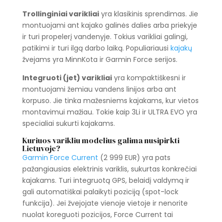
Trollinginiai varikliai
yra klasikinis sprendimas. Jie
montuojami ant kajako galinės dalies arba priekyje
ir turi propelerį vandenyje. Tokius varikliai galingi,
patikimi ir turi ilgą darbo laiką. Populiariausi
kajakų
žvejams yra MinnKota ir Garmin Force serijos.
Integruoti (jet) varikliai
yra kompaktiškesni ir
montuojami žemiau vandens linijos arba ant
korpuso. Jie tinka mažesniems kajakams, kur vietos
montavimui mažiau. Tokie kaip 3Li ir ULTRA EVO yra
specialiai sukurti kajakams.
Kuriuos varikliu modelius galima nusipirkti
Lietuvoje?
Garmin Force Current
(2 999 EUR) yra pats
pažangiausias elektrinis variklis, sukurtas konkrečiai
kajakams. Turi integruotą GPS, belaidį valdymą ir
gali automatiškai palaikyti poziciją (spot-lock
funkcija). Jei žvejojate vienoje vietoje ir nenorite
nuolat koreguoti pozicijos, Force Current tai