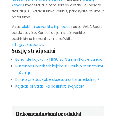
Kayaks
modeliai turi tam skirtas vietas. Jei nesate
tikri, ar jūsų kajakui tinka variklis, parašykite mums ir
patarsime.
Visus
elektrinius varikliu ir priedus
rasite VAKA Sport
parduotuvėje. Konsultacijoms dėl variklio
pasirinkimo ir montavimo rašykite
info@vakasport.lt
.
Susiję straipsniai
Bonafide kajakai: XTR130 su Garmin Force varikliu
NuCanoe Unlimited: kajako su variklio montavimu
apžvalga
Kajako priedai: kokie aksesuarai tikrai reikalingi?
Kajakas ar valtis: ką pasirinkti žvejybai?
Rekomenduojami produktai