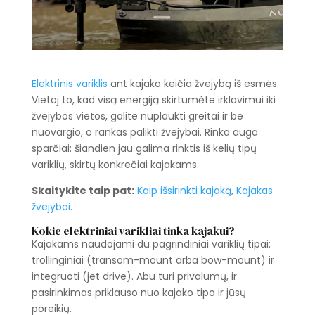
Elektrinis variklis
ant kajako keičia žvejybą iš esmės.
Vietoj to, kad visą energiją skirtumėte irklavimui iki
žvejybos vietos, galite nuplaukti greitai ir be
nuovargio, o rankas palikti žvejybai. Rinka auga
sparčiai: šiandien jau galima rinktis iš kelių tipų
variklių, skirtų konkrečiai kajakams.
Skaitykite taip pat:
Kaip išsirinkti kajaką
,
Kajakas
žvejybai
.
Kokie elektriniai varikliai tinka kajakui?
Kajakams naudojami du pagrindiniai variklių tipai:
trollinginiai (transom-mount arba bow-mount) ir
integruoti (jet drive). Abu turi privalumų, ir
pasirinkimas priklauso nuo kajako tipo ir jūsų
poreikių.