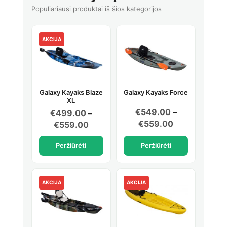
Populiariausi produktai iš šios kategorijos
AKCIJA
Galaxy Kayaks Blaze
Galaxy Kayaks Force
XL
€
549.00
–
€
499.00
–
Price
€
559.00
Price
€
559.00
range:
range:
Peržiūrėti
Peržiūrėti
€549.00
€499.00
through
through
€559.00
€559.00
AKCIJA
AKCIJA