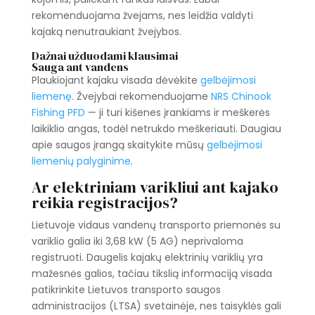
rekomenduojama žvejams, nes leidžia valdyti
kajaką nenutraukiant žvejybos.
Dažnai užduodami klausimai
Sauga ant vandens
Plaukiojant kajaku visada dėvėkite
gelbėjimosi
liemenę
. Žvejybai rekomenduojame
NRS Chinook
Fishing PFD
— ji turi kišenes įrankiams ir meškerės
laikiklio angas, todėl netrukdo meškeriauti. Daugiau
apie saugos įrangą skaitykite mūsų
gelbėjimosi
liemenių palyginime
.
Ar elektriniam varikliui ant kajako
reikia registracijos?
Lietuvoje vidaus vandenų transporto priemonės su
variklio galia iki 3,68 kW (5 AG) neprivaloma
registruoti. Daugelis kajakų elektrinių variklių yra
mažesnės galios, tačiau tikslią informaciją visada
patikrinkite Lietuvos transporto saugos
administracijos (LTSA) svetainėje, nes taisyklės gali