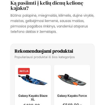
Ką pasiimti į kelių dienų kelionę
kajaku?
Būtina: palapinė, miegmaišis, kilimėlis, dujinė viryklė,
maistas, gelbėjimosi liemenė, sausas maišas,
pirmosios pagalbos rinkinys, vandeniui atsparus
telefono dėklas ir žemėlapis.
Rekomenduojami produktai
Populiariausi produktai iš šios kategorijos
AKCIJA
Galaxy Kayaks Blaze
Galaxy Kayaks Force
XL
€
549.00
–