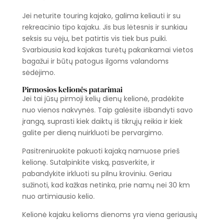
Jei neturite touring kajako, galima keliauti ir su
rekreacinio tipo kajaku. Jis bus lėtesnis ir sunkiau
seksis su vėju, bet patirtis vis tiek bus puiki.
Svarbiausia kad kajakas turėtų pakankamai vietos
bagažui ir būtų patogus ilgoms valandoms
sėdėjimo.
Pirmosios kelionės patarimai
Jei tai jūsų pirmoji kelių dienų kelionė, pradėkite
nuo vienos nakvynės. Taip galėsite išbandyti savo
įrangą, suprasti kiek daiktų iš tikrųjų reikia ir kiek
galite per dieną nuirkluoti be pervargimo.
Pasitreniruokite pakuoti kajaką namuose prieš
kelionę. Sutalpinkite viską, pasverkite, ir
pabandykite irkluoti su pilnu kroviniu. Geriau
sužinoti, kad kažkas netinka, prie namų nei 30 km
nuo artimiausio kelio.
Kelionė kajaku kelioms dienoms yra viena geriausių