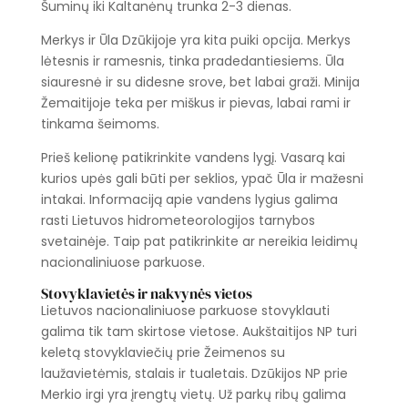
Šuminų iki Kaltanėnų trunka 2-3 dienas.
Merkys ir Ūla Dzūkijoje yra kita puiki opcija. Merkys
lėtesnis ir ramesnis, tinka pradedantiesiems. Ūla
siauresnė ir su didesne srove, bet labai graži. Minija
Žemaitijoje teka per miškus ir pievas, labai rami ir
tinkama šeimoms.
Prieš kelionę patikrinkite vandens lygį. Vasarą kai
kurios upės gali būti per seklios, ypač Ūla ir mažesni
intakai. Informaciją apie vandens lygius galima
rasti Lietuvos hidrometeorologijos tarnybos
svetainėje. Taip pat patikrinkite ar nereikia leidimų
nacionaliniuose parkuose.
Stovyklavietės ir nakvynės vietos
Lietuvos nacionaliniuose parkuose stovyklauti
galima tik tam skirtose vietose. Aukštaitijos NP turi
keletą stovyklaviečių prie Žeimenos su
laužavietėmis, stalais ir tualetais. Dzūkijos NP prie
Merkio irgi yra įrengtų vietų. Už parkų ribų galima