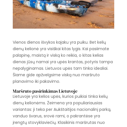
Vienos dienos išvykos kajaku yra puiku. Bet kelių
dienų kelionė yra visiškai kitas lygis. Kai pasiimate
palapinę, maistą ir viską ko reikia, o kitas kelias
dienas jūsų namai yra upės krantas, potyris tampa
nepalyginamas. Lietuvos upės tam tinka idealiai.
Šiame gide apžvelgsime viską nuo maršruto
planavimo iki pakavimo.
Maršruto pasirinkimas Lietuvoje
Lietuvoje yra kelios upės, kurios puikiai tinka kelių
dienų kelionėms. Žeimena yra populiariausias
variantas: ji teka per Aukštaitijos nacionalinį parką,
vanduo švarus, srovė rami, o pakrantėse yra
įrengtų stovyklaviečių. Klasikinis maršrutas nuo