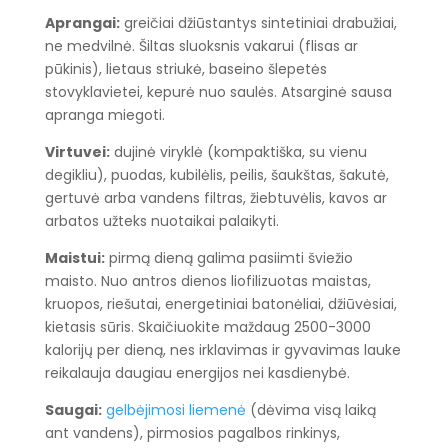
Aprangai:
greičiai džiūstantys sintetiniai drabužiai,
ne medvilnė. Šiltas sluoksnis vakarui (flisas ar
pūkinis), lietaus striukė, baseino šlepetės
stovyklavietei, kepurė nuo saulės. Atsarginė sausa
apranga miegoti.
Virtuvei:
dujinė viryklė (kompaktiška, su vienu
degikliu), puodas, kubilėlis, peilis, šaukštas, šakutė,
gertuvė arba vandens filtras, žiebtuvėlis, kavos ar
arbatos užteks nuotaikai palaikyti.
Maistui:
pirmą dieną galima pasiimti šviežio
maisto. Nuo antros dienos liofilizuotas maistas,
kruopos, riešutai, energetiniai batonėliai, džiūvėsiai,
kietasis sūris. Skaičiuokite maždaug 2500-3000
kalorijų per dieną, nes irklavimas ir gyvavimas lauke
reikalauja daugiau energijos nei kasdienybė.
Saugai:
gelbėjimosi liemenė
(dėvima visą laiką
ant vandens), pirmosios pagalbos rinkinys,