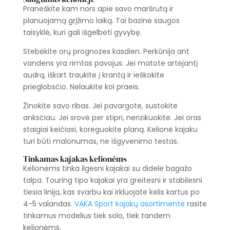
Praneškite kam nors apie savo maršrutą ir
planuojamą grįžimo laiką. Tai bazinė saugos
taisyklė, kuri gali išgelbėti gyvybę.
Stebėkite orų prognozes kasdien. Perkūnija ant
vandens yra rimtas pavojus. Jei matote artėjantį
audrą, iškart traukite į krantą ir ieškokite
prieglobsčio. Nelaukite kol praeis.
Žinokite savo ribas. Jei pavargote, sustokite
anksčiau. Jei srovė per stipri, nerizikuokite. Jei oras
staigiai keičiasi, koreguokite planą. Kelionė kajaku
turi būti malonumas, ne išgyvenimo testas.
Tinkamas kajakas kelionėms
Kelionėms tinka ilgesni kajakai su didele bagažo
talpa. Touring tipo kajakai yra greitesni ir stabilesni
tiesia linija, kas svarbu kai irkluojate kelis kartus po
4-5 valandas.
VAKA Sport kajakų asortimente
rasite
tinkamus modelius tiek solo, tiek tandem
kelionėms.