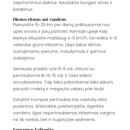
nepritvirtintus daiktus. Naudokite bungee virves ir
karabinus.
Dienos ritmas ant vandens
Planuokite 15-25 km per dieną, priklausomai nuo
upės srovės ir jūsų patirties. Ramioje upėje kaip
Merkys irkluosite maždaug 4-5 km/h, tai reiškia 4-6
valandas gryno irklavimo. Likęs laikas skirtas
sustojimams, pietums, maudymuisi ir gamtos
stebėjimui.
Geriausia pradėti ryte 8-9 val., irkluoti su
pertraukomis iki 14-15 val. ir tada ieškoti
stovyklavietės. Taip lieka pakankamai laiko įsikurti,
paruošti maistą ir mėgautis vakaru prie laužo.
Darykite trumpas pertraukas kas valandą arba
pusantros. Atsistokite, pasitempkite, išgerkite
vandens. Ilgas nepertraukiamas irklavimas vargina
ne tik rankas, bet ir nugarą bei sėdmenis.
Saugumas kelionėje