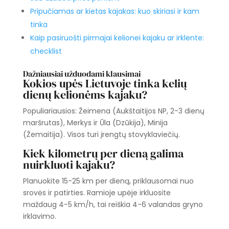
Pripučiamas ar kietas kajakas: kuo skiriasi ir kam
tinka
Kaip pasiruošti pirmajai kelionei kajaku ar irklente:
checklist
Dažniausiai užduodami klausimai
Kokios upės Lietuvoje tinka kelių
dienų kelionėms kajaku?
Populiariausios: Žeimena (Aukštaitijos NP, 2-3 dienų
maršrutas), Merkys ir Ūla (Dzūkija), Minija
(Žemaitija). Visos turi įrengtų stovyklaviečių.
Kiek kilometrų per dieną galima
nuirkluoti kajaku?
Planuokite 15-25 km per dieną, priklausomai nuo
srovės ir patirties. Ramioje upėje irkluosite
maždaug 4-5 km/h, tai reiškia 4-6 valandas gryno
irklavimo.