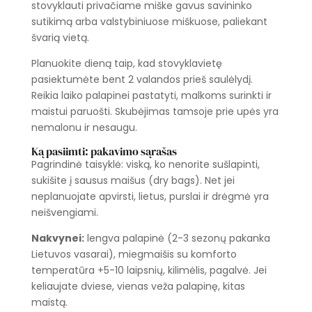
stovyklauti privačiame miške gavus savininko
sutikimą arba valstybiniuose miškuose, paliekant
švarią vietą.
Planuokite dieną taip, kad stovyklavietę
pasiektumėte bent 2 valandos prieš saulėlydį.
Reikia laiko palapinei pastatyti, malkoms surinkti ir
maistui paruošti. Skubėjimas tamsoje prie upės yra
nemalonu ir nesaugu.
Ką pasiimti: pakavimo sąrašas
Pagrindinė taisyklė: viską, ko nenorite sušlapinti,
sukišite į sausus maišus (dry bags). Net jei
neplanuojate apvirsti, lietus, purslai ir drėgmė yra
neišvengiami.
Nakvynei:
lengva palapinė (2-3 sezonų pakanka
Lietuvos vasarai), miegmaišis su komforto
temperatūra +5-10 laipsnių, kilimėlis, pagalvė. Jei
keliaujate dviese, vienas veža palapinę, kitas
maistą.