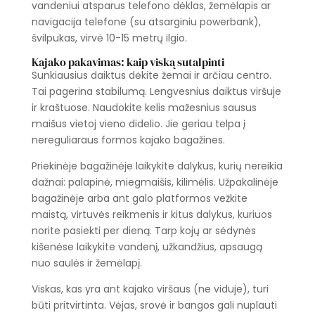
vandeniui atsparus telefono dėklas, žemėlapis ar
navigacija telefone (su atsarginiu powerbank),
švilpukas, virvė 10-15 metrų ilgio.
Kajako pakavimas: kaip viską sutalpinti
Sunkiausius daiktus dėkite žemai ir arčiau centro.
Tai pagerina stabilumą. Lengvesnius daiktus viršuje
ir kraštuose. Naudokite kelis mažesnius sausus
maišus vietoj vieno didelio. Jie geriau telpa į
nereguliaraus formos kajako bagažines.
Priekinėje bagažinėje laikykite dalykus, kurių nereikia
dažnai: palapinė, miegmaišis, kilimėlis. Užpakalinėje
bagažinėje arba ant galo platformos vežkite
maistą, virtuvės reikmenis ir kitus dalykus, kuriuos
norite pasiekti per dieną. Tarp kojų ar sėdynės
kišenėse laikykite vandenį, užkandžius, apsaugą
nuo saulės ir žemėlapį.
Viskas, kas yra ant kajako viršaus (ne viduje), turi
būti pritvirtinta. Vėjas, srovė ir bangos gali nuplauti