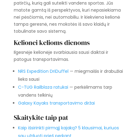
patirčių, kurią gali suteikti vandens sportas. Jūs
matote gamtą iš perspektyvos, kuri nepasiekiama
nei pėsčiomis, nei automobiliu. Ir kiekviena kelionė
tampa geresnė, nes mokotės iš savo klaidų ir
tobulinate savo sistemą.
Kelionei kelioms dienoms
Ilgesnėje kelionėje svarbiausia sausi daiktai ir
patogus transportavimas.
NRS Expedition DriDuffel
— miegmaišis ir drabužiai
lieka sausi
C-TUG Railblaza ratukai
— perkėlimams tarp
vandens telkinių
Galaxy Kayaks transportavimo diržai
Skaitykite taip pat
Kaip išsirinkti pirmąjį kajaką? 5 klausimai, kuriuos
sau užduoti prieš perkant