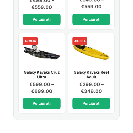
€
499.00
–
Price
€
559.00
Price
€
559.00
range:
range:
Peržiūrėti
Peržiūrėti
€549.00
€499.00
through
through
€559.00
€559.00
AKCIJA
AKCIJA
Galaxy Kayaks Cruz
Galaxy Kayaks Reef
Ultra
Adult
€
599.00
–
€
299.00
–
Price
Price
€
699.00
€
349.00
range:
range:
Peržiūrėti
Peržiūrėti
€599.00
€299.00
through
through
€699.00
€349.00