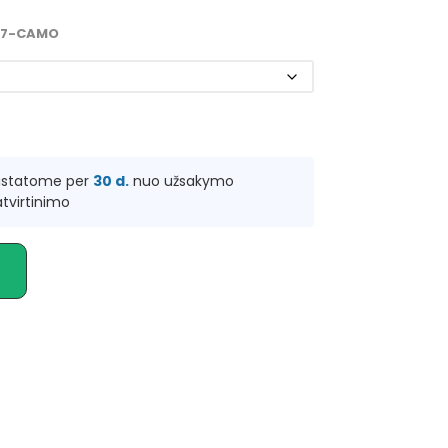
27-CAMO
ristatome per
30 d.
nuo užsakymo
tvirtinimo