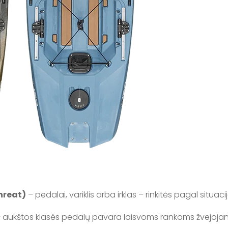
Threat)
– pedalai, variklis arba irklas – rinkitės pagal situaci
 aukštos klasės pedalų pavara laisvoms rankoms žvejoja