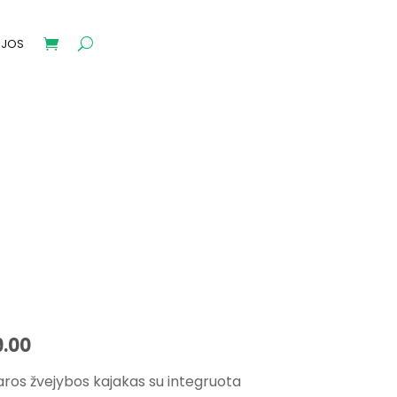
IJOS
Price
9.00
range:
aros žvejybos kajakas su integruota
€2,999.00