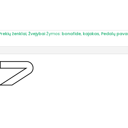
Prekių ženklai
,
Žvejybai
Žymos:
bonafide
,
kajakas
,
Pedalų pava