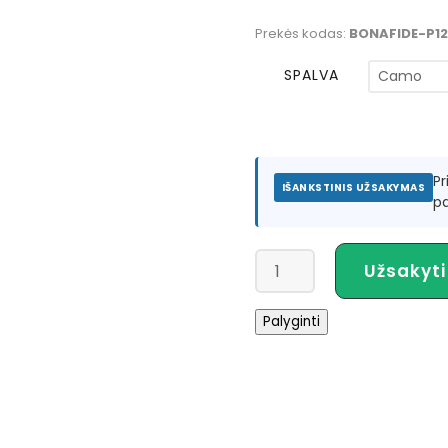
Prekės kodas:
BONAFIDE-P1
SPALVA
P
IŠANKSTINIS UŽSAKYMAS
pa
produkto
Užsakyti
kiekis:
Bonafide
Palyginti
P127