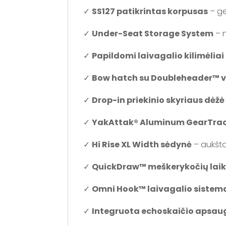
✓
SS127 patikrintas korpusas
– ge
✓
Under-Seat Storage System
– 
✓
Papildomi laivagalio kilimėliai
✓
Bow hatch su Doubleheader™ v
✓
Drop-in priekinio skyriaus dėžė
✓
YakAttak® Aluminum GearTra
✓
Hi Rise XL Width sėdynė
– aukšta
✓
QuickDraw™ meškerykočių laiki
✓
Omni Hook™ laivagalio sistem
✓
Integruota echoskaičio apsau