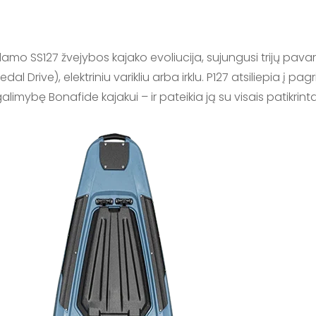
mo SS127 žvejybos kajako evoliucija, sujungusi trijų pava
al Drive), elektriniu varikliu arba irklu. P127 atsiliepia į
imybę Bonafide kajakui – ir pateikia ją su visais patikrinta