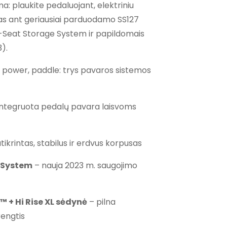
a: plaukite pedaluojant, elektriniu
through
rtas ant geriausiai parduodamo SS127
€4,499.00
-Seat Storage System ir papildomais
3).
 power, paddle: trys pavaros sistemos
integruota pedalų pavara laisvoms
tikrintas, stabilus ir erdvus korpusas
 System
– nauja 2023 m. saugojimo
 + Hi Rise XL sėdynė
– pilna
rengtis