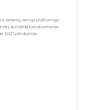
ros sistemą vienoje platformoje:
 pagrindinį Bonafide bendruomenės
is SS127 privalumais.