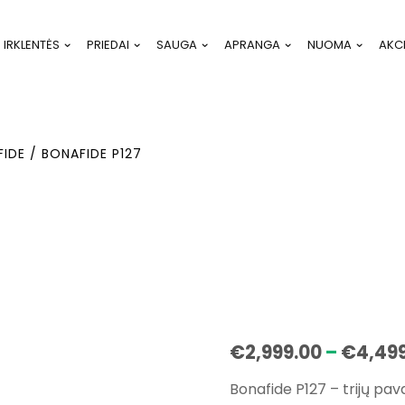
IRKLENTĖS
PRIEDAI
SAUGA
APRANGA
NUOMA
AKC
FIDE
/ BONAFIDE P127
€
2,999.00
–
€
4,49
Bonafide P127 – trijų pav