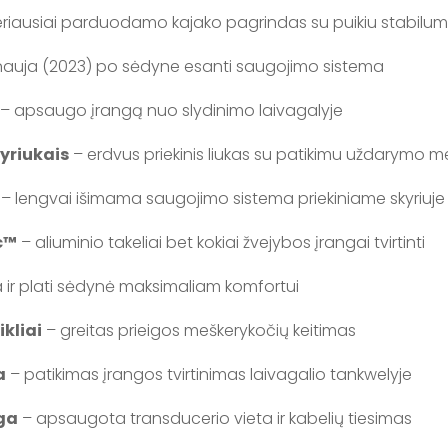
riausiai parduodamo kajako pagrindas su puikiu stabilu
nauja (2023) po sėdyne esanti saugojimo sistema
– apsaugo įrangą nuo slydinimo laivagalyje
yriukais
– erdvus priekinis liukas su patikimu uždarymo
– lengvai išimama saugojimo sistema priekiniame skyriuje
c™
– aliuminio takeliai bet kokiai žvejybos įrangai tvirtinti
 ir plati sėdynė maksimaliam komfortui
kliai
– greitas prieigos meškerykočių keitimas
a
– patikimas įrangos tvirtinimas laivagalio tankwelyje
ga
– apsaugota transducerio vieta ir kabelių tiesimas