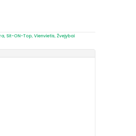
ra
,
Sit-ON-Top
,
Vienvietis
,
Žvejybai