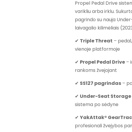
Propel Pedal Drive sistem
varikliu arba irklu. Suku
pagrindo su nauja Under
laivagalio kilimėliais (202
✔
Triple Threat
– pedal,
vienoje platformoje
✔
Propel Pedal Drive
– 
rankoms žvejojant
✔
SS127 pagrindas
– pa
✔
Under-Seat Storage
sistema po sėdyne
✔
YakAttak® GearTrac™
profesionali žvejybos pa