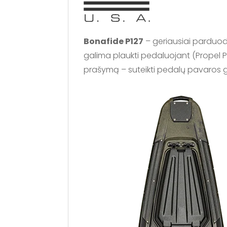
Bonafide P127
– geriausiai parduoda
galima plaukti pedaluojant (Propel Ped
prašymą – suteikti pedalų pavaros gal