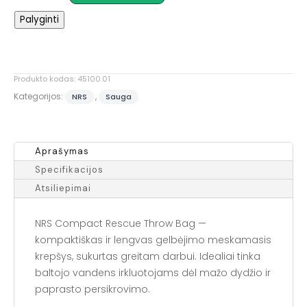
NRS
Palyginti
Compact
Rescue
Throw
Bag
Produkto kodas:
45100.01
Kategorijos:
,
NRS
Sauga
Aprašymas
Specifikacijos
Atsiliepimai
NRS Compact Rescue Throw Bag —
kompaktiškas ir lengvas gelbėjimo meskamasis
krepšys, sukurtas greitam darbui. Idealiai tinka
baltojo vandens irkluotojams dėl mažo dydžio ir
paprasto persikrovimo.