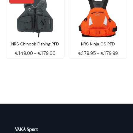
NRS Chinook Fishing PFD
NRS Ninja OS PFD
Price range: €149.00 through €179.00
Price r
€
149.00
€
179.00
€
179.95
€
179.99
–
–
VAKA Sport