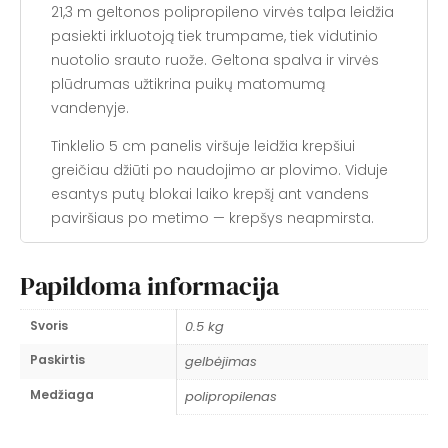
21,3 m geltonos polipropileno virvės talpa leidžia
pasiekti irkluotoją tiek trumpame, tiek vidutinio
nuotolio srauto ruože. Geltona spalva ir virvės
plūdrumas užtikrina puikų matomumą
vandenyje.
Tinklelio 5 cm panelis viršuje leidžia krepšiui
greičiau džiūti po naudojimo ar plovimo. Viduje
esantys putų blokai laiko krepšį ant vandens
paviršiaus po metimo — krepšys neapmirsta.
Vamzdinio tipo nailono susiaurėjimas viršuje su
Papildoma informacija
statine kilpa sukuria lygesnius metimus — virvė
skleidžiasi tolygiai. Persikrovimas paprastas:
Svoris
0.5 kg
virvė grūdama atgal per plačią angą.
Paskirtis
gelbėjimas
Virvė: 21,3 m × 6 mm polipropilenas, lūžio
apkrova 431 kgf (4,2 kN). Svoris: 544 g.
Medžiaga
polipropilenas