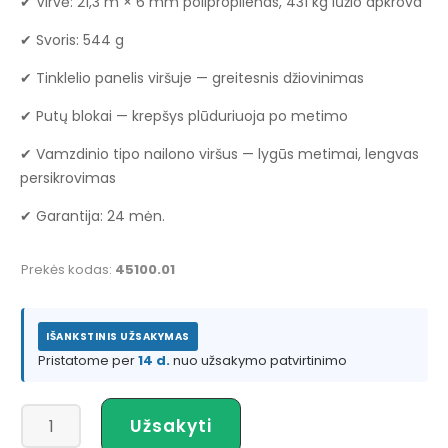
✔ Virvė: 21,3 m × 6 mm polipropilenas, 431 kg lūžio apkrova
✔ Svoris: 544 g
✔ Tinklelio panelis viršuje — greitesnis džiovinimas
✔ Putų blokai — krepšys plūduriuoja po metimo
✔ Vamzdinio tipo nailono viršus — lygūs metimai, lengvas
persikrovimas
✔ Garantija: 24 mėn.
Prekės kodas:
45100.01
IŠANKSTINIS UŽSAKYMAS
Pristatome per
14 d.
nuo užsakymo patvirtinimo
produkto
Užsakyti
kiekis: