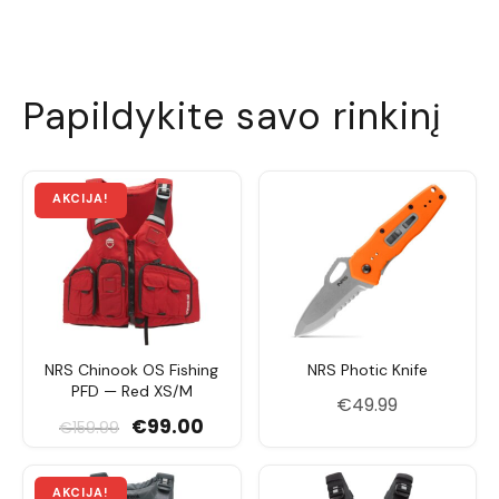
Papildykite savo rinkinį
NRS Chinook OS Fishing
NRS Photic Knife
PFD — Red XS/M
€
49.99
Original price was: €159.99.
Current price is: €99.00.
€
99.00
€
159.99