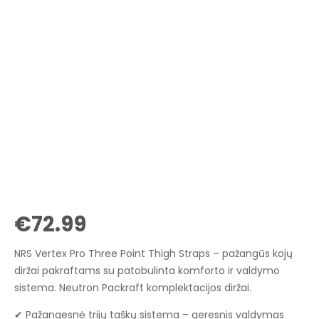
€
72.99
NRS Vertex Pro Three Point Thigh Straps – pažangūs kojų
diržai pakraftams su patobulinta komforto ir valdymo
sistema. Neutron Packraft komplektacijos diržai.
✔ Pažangesnė trijų taškų sistema – geresnis valdymas