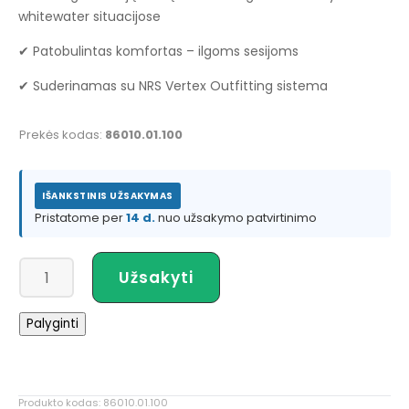
whitewater situacijose
✔ Patobulintas komfortas – ilgoms sesijoms
✔ Suderinamas su NRS Vertex Outfitting sistema
Prekės kodas:
86010.01.100
IŠANKSTINIS UŽSAKYMAS
Pristatome per
14 d.
nuo užsakymo patvirtinimo
produkto
Užsakyti
kiekis:
NRS
Palyginti
Vertex
Pro
Three
Point
Produkto kodas:
86010.01.100