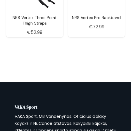
NRS Vertex Three Point
NRS Vertex Pro Backband
Thigh Straps
€
72.99
€
52.99
VAKA Sport
VAKA Sport, MB Vandenynas. Oficialus Galaxy
Kayaks ir NuCanoe atstovas. Kokybiški kajakai,
irklentės ir vandens sporto įranga su aiškia 2 metų