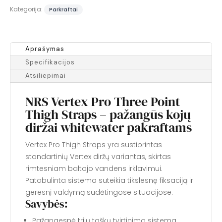
Thigh
Kategorija:
Parkraftai
Straps
Aprašymas
Specifikacijos
Atsiliepimai
NRS Vertex Pro Three Point
Thigh Straps – pažangūs kojų
diržai whitewater pakraftams
Vertex Pro Thigh Straps yra sustiprintas
standartinių Vertex diržų variantas, skirtas
rimtesniam baltojo vandens irklavimui.
Patobulinta sistema suteikia tikslesnę fiksaciją ir
geresnį valdymą sudėtingose situacijose.
Savybės:
Pažangesnė trijų taškų tvirtinimo sistema