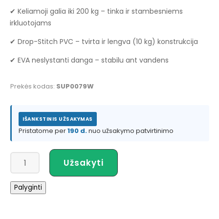
✔ Keliamoji galia iki 200 kg – tinka ir stambesniems
irkluotojams
✔ Drop-Stitch PVC – tvirta ir lengva (10 kg) konstrukcija
✔ EVA neslystanti danga – stabilu ant vandens
Prekės kodas:
SUP0079W
IŠANKSTINIS UŽSAKYMAS
Pristatome per
190 d.
nuo užsakymo patvirtinimo
produkto
Užsakyti
kiekis:
Amber
Palyginti
Wave
10.8
Lite