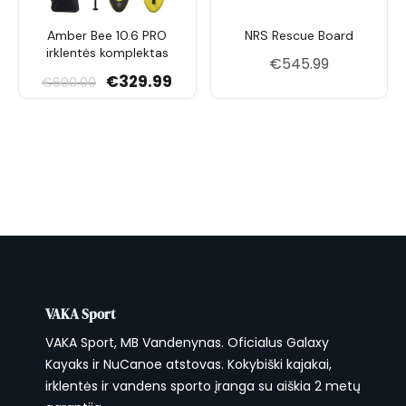
šeima
Amber Bee 10.6 PRO
NRS Rescue Board
irklentės komplektas
€
545.99
Original price was: €600.00.
Current price is: €329.99.
€
329.99
€
600.00
VAKA Sport
VAKA Sport, MB Vandenynas. Oficialus Galaxy
Kayaks ir NuCanoe atstovas. Kokybiški kajakai,
irklentės ir vandens sporto įranga su aiškia 2 metų