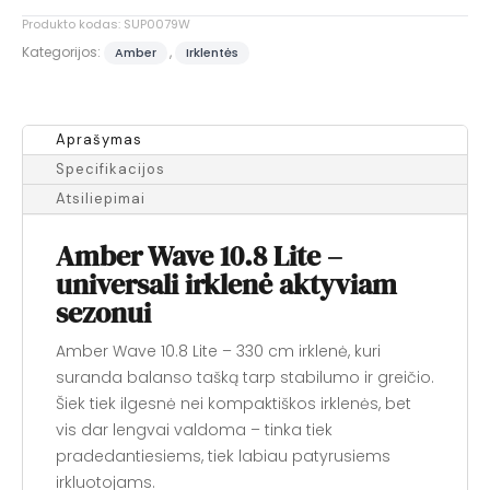
Produkto kodas:
SUP0079W
Kategorijos:
,
Amber
Irklentės
Aprašymas
Specifikacijos
Atsiliepimai
Amber Wave 10.8 Lite –
universali irklenė aktyviam
sezonui
Amber Wave 10.8 Lite – 330 cm irklenė, kuri
suranda balanso tašką tarp stabilumo ir greičio.
Šiek tiek ilgesnė nei kompaktiškos irklenės, bet
vis dar lengvai valdoma – tinka tiek
pradedantiesiems, tiek labiau patyrusiems
irkluotojams.