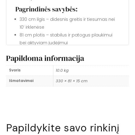
Pagrindinės savybės:
330 cm ilgis – didesnis greitis ir tiesumas nei
10’ irklenėse
81 cm plotis – stabilus ir patogus plaukimui
bei aktyviam judėjimui
Didėlė keliamoji galia iki 200 kg – tinka ir
Papildoma informacija
stambesniems irkluotojams
Neslidi EVA danga – saugumas bet kokiu oru
Svoris
10.0 kg
Kompaktiška – telpa į kuprinę, lengva
Išmatavimai
330 × 81 × 15 cm
transportuoti
Kam skirta?
Idealus pasirinkimas tiems, kas ieško vienos
irklenės visam sezonui – prie ežero, upės ar
jūros pakrantės. Tinka šeimai, poilsiautojams ir
Papildykite savo rinkinį
aktyviai irkluojantiems, kuriems svarbu ir