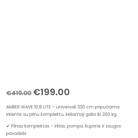
Original
Current
€
199.00
€
419.00
price
price
AMBER WAVE 10.8 LITE – universali 330 cm pripučiama
was:
is:
irklentė su pilnu komplektu, keliamoji galia iki 200 kg.
€419.00.
€199.00.
✔ Pilnas komplektas – irklas, pompa, kuprinė ir saugos
pavadėlis