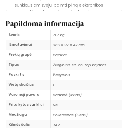
sunkiausiam žvejui paimti pilną elektronikos
komplektą: echosondą su didele baterija,
elektrinį variklį, didelę šaldymo dėžę ir visą
Papildoma informacija
dienos žvejybos arsenalas neprarandant
stabilumo.
Svoris
71.7 kg
Pagrindiniai privalumai
Išmatavimai
386 × 97 × 47 cm
✔
204 kg keliamoji galia — didžiausia serijoje
Prekių grupė
Kajakai
— sunkus žvejys + echosondas + baterija +
Tipas
Žvejybinis sit-on-top kajakas
elektrinis variklis + šaldymo dėžė = vis dar
stabilu. Jokių kompromisų dėl įrangos.
Paskirtis
žvejybinis
✔
97 cm platforma — stovėjimo stabilumas
—
Vietų skaičius
1
platus plokščias deniis leidžia stovėti, suktis 360
Varomoji pavara
Rankinė (irklas)
laipsnių ir mesti be balanso nerimo.
Pritaikytas varikliui
Ne
✔
Pritaikyta elektriniam varikliui
— integruoti
Medžiaga
Polietilenas (Gen2)
tvirtinimo taškai elektriniam varikliui. Galite
keliauti iki tolimų žvejybos vietų be irklavimo
Kilmės šalis
JAV