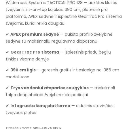
Wilderness Systems TACTICAL PRO 128 — aukštos klasės
žvejybinis sit-on-top kajakas: 390 cm, platesnė pro
platforma, APEX sėdynė ir išplėstinė GearTrac Pro sistema
žvejiams, kuriai reikia daugiau.
✔
APEX premium sėdynė
— aukšto profilio žvejybinė
sėdynė su maksimaliu reguliavimo diapazonu
✔
GearTrac Pro sistema
— išplėstinis priedų bėglių
tinklas visame denyje
✔
390 cm ilgis
— geresnis greitis ir tiesiaeiga nei 366 cm
modeliuose
✔
Trys vandeniui atsparios saugyklos
— maksimali
talpa daugiahdinei žvejybinei ekspedicijai
✔
Integruota šonų platforma
— didesnis stovinčios
žvejybos plotas
Prekės kodas:
WS-C9751325