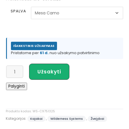
SPALVA
IŠANKSTINIS UŽSAKYMAS
Pristatome per
61 d.
nuo užsakymo patvirtinimo
produkto
Užsakyti
kiekis:
Wilderness
Palyginti
Systems
TACTICAL
PRO
128
Produkto kodas:
WS-C9751325
Kategorijos:
,
,
Kajakai
Wilderness Systems
Žvejybai