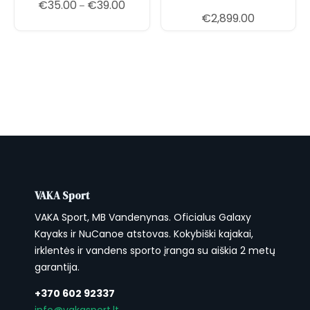
Price range: €35.00 through €39.00
€
35.00
€
39.00
–
€
2,899.00
VAKA Sport
VAKA Sport, MB Vandenynas. Oficialus Galaxy
Kayaks ir NuCanoe atstovas. Kokybiški kajakai,
irklentės ir vandens sporto įranga su aiškia 2 metų
garantija.
+370 602 92337