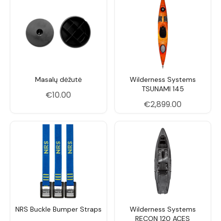
pakrantė, tvenkiniai. Idealus tiems, kurie žvejoja
visą dieną su pilna įranga ir vertina galimybę
stovėti žvejojant.
Masalų dėžutė
Wilderness Systems
TSUNAMI 145
€
10.00
€
2,899.00
NRS Buckle Bumper Straps
Wilderness Systems
RECON 120 ACES