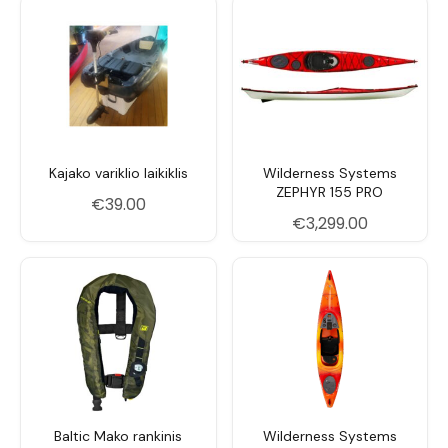
Kam tinka
Patyrusiems paddleriams (155–180 cm, 55–80
kg), kurie nori greito ir tikslaus jūrinio kajako.
Pakrantės maršrutai, salos, bangų zomos, kelių
dienų ekspedicijos. Idealus tiems, kurie ruošiasi
jūriniam paddlingui ar jau jį praktikuoja.
Kajako variklio laikiklis
Wilderness Systems
ZEPHYR 155 PRO
€
39.00
€
3,299.00
Baltic Mako rankinis
Wilderness Systems