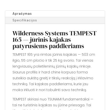
Aprašymas
Specifikacijos
Wilderness Systems TEMPEST
165 — jūrinis kajakas
patyrusiems paddleriams
TEMPEST 165 yra rimtas jūrinis kajakas — 503 cm
ilgio, 55 cm pločio ir tik 25 kg svorio. Tai vienas
lengviausių polietileninių jūrinių kajakų rinkoje.
Siaurus profilis ir hard chine korpuso forma
suteikia aukštą greitį ir tikslų reakciją į irklavimo
techniką. Tai kajakas paddleriams, kurie jau
moka irkluoti ir nori tobulinti savo techniką.
TEMPEST skiriasi nuo TSUNAMI fundamentaliai —
tai ne turistinis kajakas su jūrine priesaga. Tai