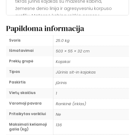
tikras jūrinis kajakas su mažesne kabina,
žemesne denio linija ir agresyvesniu korpuso
profiliu. Mažesnė kabina reiškia geresnę
vandens apsaugą ir artimesnį kontaktą su
Papildoma informacija
kajaku per kojas ir klubus.
Pagrindiniai privalumai
Svoris
25.0 kg
Išmatavimai
✔
503 cm x 55 cm jūrinis korpusas
503 × 55 × 32 cm
— siauras,
greitas, tiksliai reaguojantis. Hard chine dizainas
Prekių grupė
Kajakai
suteikia aiškias kanting pozicijas ir
Tipas
Jūrinis sit-in kajakas
prognozuojamą elgesį bangose.
Paskirtis
jūrinis
✔
25 kg svoris
— vienas lengviausių
polietileninių jūrinių kajakų. Lengva transportuoti
Vietų skaičius
1
ir nešti iki vandens.
Varomoji pavara
Rankinė (irklas)
✔
Integruotas skegas
— nuleidžiamas skegas
Pritaikytas varikliui
Ne
padeda išlaikyti kryptį šoniniame vėjyje. Kitaip
Maksimali keliamoji
nei vairas, skegas netrukdo mokytis teisingos
136
galia (kg)
irklavimo technikos.