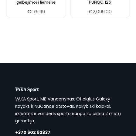
gelbėjimosi liemenė
PUNGO 125
€
179.99
€
2,099.00
VAKA Sport
VAKA Sport, MB Vandenynas. Oficialus Galaxy
Kayaks ir NuCanoe atstovas. Kokybiški kajakai,
irklentės ir vandens sporto įranga su aiškia 2 metų
garantija.
+370 602 92337