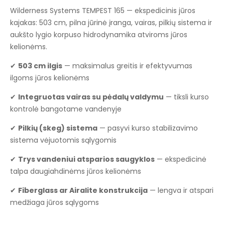
Wilderness Systems TEMPEST 165 — ekspedicinis jūros
kajakas: 503 cm, pilna jūrinė įranga, vairas, pilkių sistema ir
aukšto lygio korpuso hidrodynamika atviroms jūros
kelionėms.
✔
503 cm ilgis
— maksimalus greitis ir efektyvumas
ilgoms jūros kelionėms
✔
Integruotas vairas su pėdalų valdymu
— tiksli kurso
kontrolė bangotame vandenyje
✔
Pilkių (skeg) sistema
— pasyvi kurso stabilizavimo
sistema vėjuotomis sąlygomis
✔
Trys vandeniui atsparios saugyklos
— ekspedicinė
talpa daugiahdinėms jūros kelionėms
✔
Fiberglass ar Airalite konstrukcija
— lengva ir atspari
medžiaga jūros sąlygoms