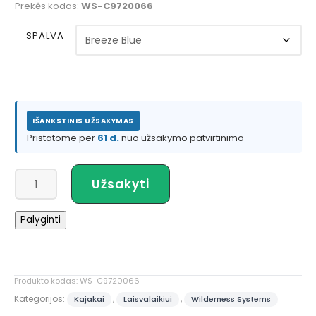
Prekės kodas:
WS-C9720066
SPALVA
IŠANKSTINIS UŽSAKYMAS
Pristatome per
61 d.
nuo užsakymo patvirtinimo
produkto
Užsakyti
kiekis:
Wilderness
Palyginti
Systems
TEMPEST
165
Produkto kodas:
WS-C9720066
Kategorijos:
,
,
Kajakai
Laisvalaikiui
Wilderness Systems