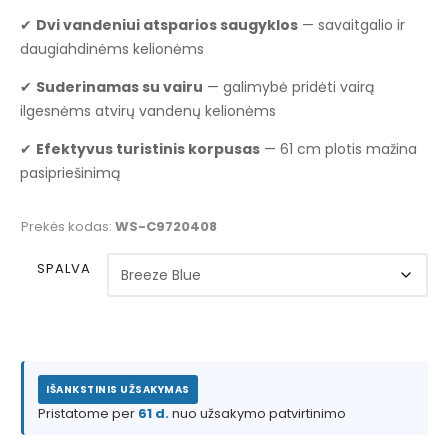
✔
Dvi vandeniui atsparios saugyklos
— savaitgalio ir
daugiahdinėms kelionėms
✔
Suderinamas su vairu
— galimybė pridėti vairą
ilgesnėms atvirų vandenų kelionėms
✔
Efektyvus turistinis korpusas
— 61 cm plotis mažina
pasipriešinimą
Prekės kodas:
WS-C9720408
SPALVA
IŠANKSTINIS UŽSAKYMAS
Pristatome per
61 d.
nuo užsakymo patvirtinimo