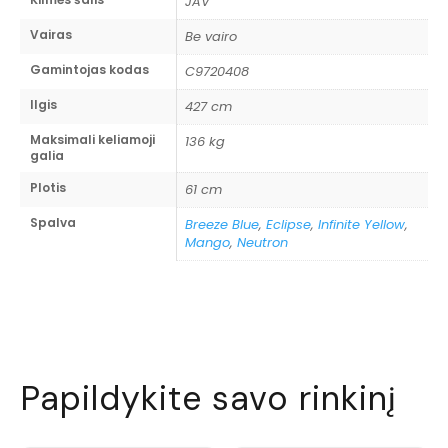
JAV
Vairas
Be vairo
Gamintojas kodas
C9720408
Ilgis
427 cm
Maksimali keliamoji
136 kg
galia
Plotis
61 cm
Spalva
Breeze Blue
,
Eclipse
,
Infinite Yellow
,
Mango
,
Neutron
Papildykite savo rinkinį