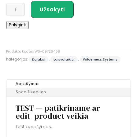
produkto
Užsakyti
kiekis:
Wilderness
Palyginti
Systems
TSUNAMI
140
Produkto kodas:
WS-C9720408
Kategorijos:
,
,
Kajakai
Laisvalaikiui
Wilderness Systems
Aprašymas
Specifikacijos
TEST — patikriname ar
edit_product veikia
Test aprašymas.