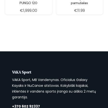
PUNGO 120
pamušalas
€
1,999.00
€
11.99
VAKA Sport
VAKA Sport, MB Vandenynas. Oficialus Galaxy
Kayaks ir NuCanoe atstovas. Kokybiški kajakai,
irklentės ir vandens sporto įranga su aiškia 2 metų
garantija.
+370 602 92337