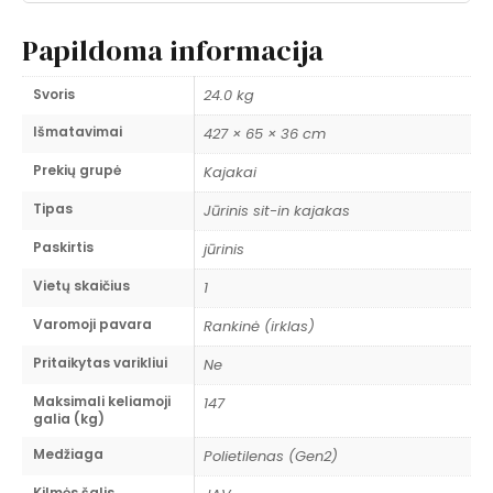
Papildoma informacija
Svoris
24.0 kg
Išmatavimai
427 × 65 × 36 cm
Prekių grupė
Kajakai
Tipas
Jūrinis sit-in kajakas
Paskirtis
jūrinis
Vietų skaičius
1
Varomoji pavara
Rankinė (irklas)
Pritaikytas varikliui
Ne
Maksimali keliamoji
147
galia (kg)
Medžiaga
Polietilenas (Gen2)
Kilmės šalis