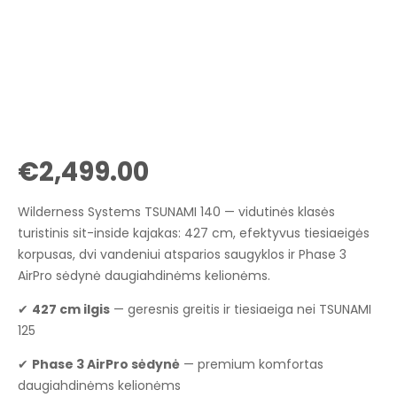
€
2,499.00
Wilderness Systems TSUNAMI 140 — vidutinės klasės
turistinis sit-inside kajakas: 427 cm, efektyvus tiesiaeigės
korpusas, dvi vandeniui atsparios saugyklos ir Phase 3
AirPro sėdynė daugiahdinėms kelionėms.
✔
427 cm ilgis
— geresnis greitis ir tiesiaeiga nei TSUNAMI
125
✔
Phase 3 AirPro sėdynė
— premium komfortas
daugiahdinėms kelionėms