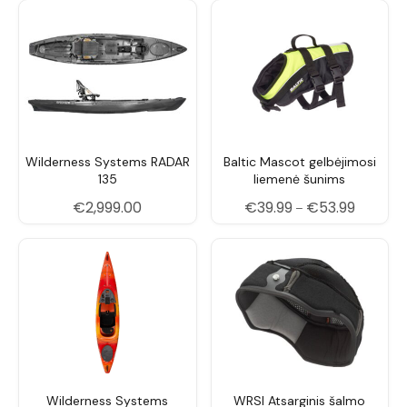
Wilderness Systems RADAR
Baltic Mascot gelbėjimosi
135
liemenė šunims
Price ra
€
2,999.00
€
39.99
€
53.99
–
Wilderness Systems
WRSI Atsarginis šalmo