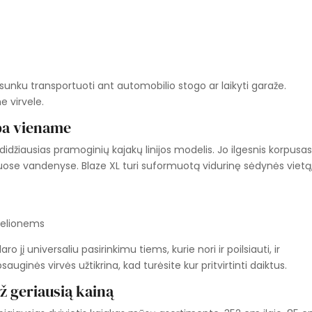
esunku transportuoti ant automobilio stogo ar laikyti garaže.
e virvele.
yba viename
didžiausias pramoginių kajakų linijos modelis. Jo ilgesnis korpusa
gotuose vandenyse. Blaze XL turi suformuotą vidurinę sėdynės vietą
kelionems
aro jį universaliu pasirinkimu tiems, kurie nori ir poilsiauti, ir
apsauginės virvės užtikrina, kad turėsite kur pritvirtinti daiktus.
ž geriausią kainą