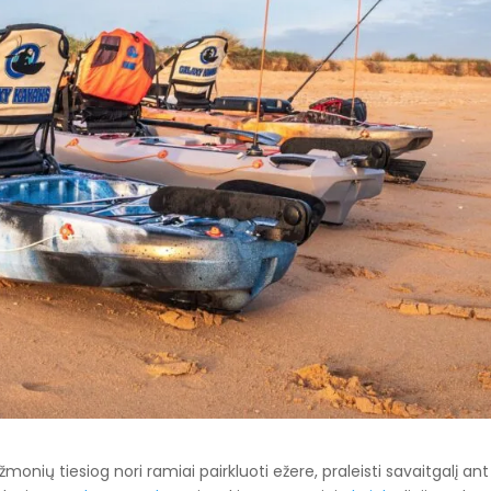
monių tiesiog nori ramiai pairkluoti ežere, praleisti savaitgalį ant