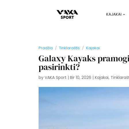
KAJAKAI
Pradžia
/
Tinklaraštis
/
Kajakai
Galaxy Kayaks pramogini
pasirinkti?
by
VAKA Sport
|
Bir 10, 2026
|
Kajakai
,
Tinklaraš