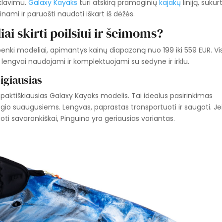
rklavimu.
Galaxy Kayaks
turi atskirą pramoginių
kajakų
liniją, sukur
inami ir paruošti naudoti iškart iš dėžės.
i skirti poilsiui ir šeimoms?
enki modeliai, apimantys kainų diapazoną nuo 199 iki 559 EUR. Visi
), lengvai naudojami ir komplektuojami su sėdyne ir irklu.
igiausias
paktiškiausias Galaxy Kayaks modelis. Tai idealus pasirinkimas
o suaugusiems. Lengvas, paprastas transportuoti ir saugoti. Je
luoti savarankiškai, Pinguino yra geriausias variantas.