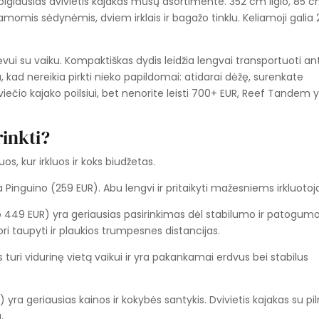
pigiausias dvivietis kajakas mūsų asortimente. 352 cm ilgio, 85 
momis sėdynėmis, dviem irklais ir bagažo tinklu. Keliamoji galia
i su vaiku. Kompaktiškas dydis leidžia lengvai transportuoti an
, kad nereikia pirkti nieko papildomai: atidarai dėžę, surenkate
 dviviečio kajako poilsiui, bet nenorite leisti 700+ EUR, Reef Tandem 
rinkti?
uos, kur irkluos ir koks biudžetas.
 Pinguino (259 EUR). Abu lengvi ir pritaikyti mažesniems irkluoto
449 EUR) yra geriausias pasirinkimas dėl stabilumo ir patogumo
ri taupyti ir plaukios trumpesnes distancijas.
turi vidurinę vietą vaikui ir yra pakankamai erdvus bei stabilus
 yra geriausias kainos ir kokybės santykis. Dvivietis kajakas su pi
.