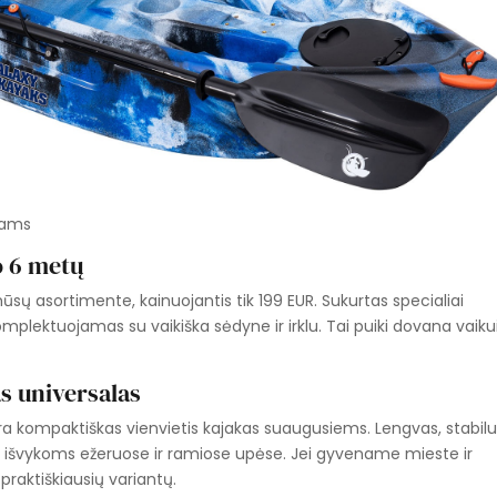
kams
o 6 metų
ūsų asortimente, kainuojantis tik 199 EUR. Sukurtas specialiai
omplektuojamas su vaikiška sėdyne ir irklu. Tai puiki dovana vaikui
s universalas
ra kompaktiškas vienvietis kajakas suaugusiems. Lengvas, stabilus
 išvykoms ežeruose ir ramiose upėse. Jei gyvename mieste ir
praktiškiausių variantų.