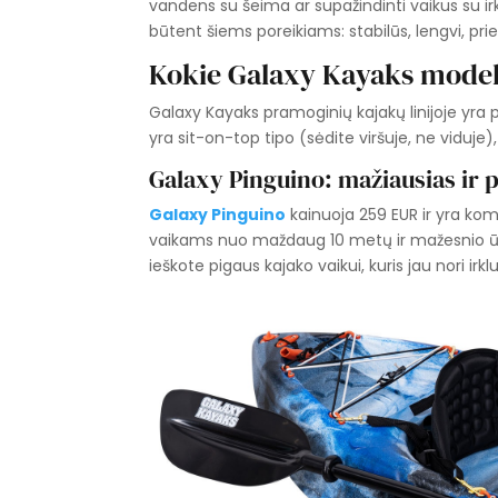
vandens su šeima ar supažindinti vaikus su i
būtent šiems poreikiams: stabilūs, lengvi, prie
Kokie Galaxy Kayaks modelia
Galaxy Kayaks pramoginių kajakų linijoje yra p
yra sit-on-top tipo (sėdite viršuje, ne viduje
Galaxy Pinguino: mažiausias ir p
Galaxy Pinguino
kainuoja 259 EUR ir yra kom
vaikams nuo maždaug 10 metų ir mažesnio ūgi
ieškote pigaus kajako vaikui, kuris jau nori irk