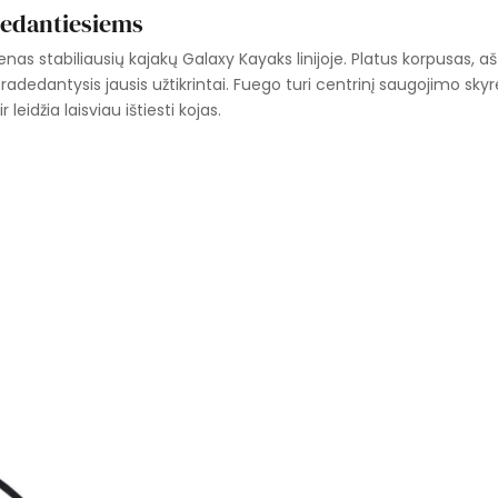
dedantiesiems
nas stabiliausių kajakų Galaxy Kayaks linijoje. Platus korpusas, aš
 pradedantysis jausis užtikrintai. Fuego turi centrinį saugojimo skyre
leidžia laisviau ištiesti kojas.