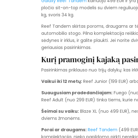
Galaxy Reef Tandem
kainuoja 499 EUR ir yra 
pločio sit-on-top modelis su dviem reguliuoja
kg, svoris 34 kg.
Reef Tandem skirtas poroms, draugams ar tėvu
automobilio stogo. Pilna komplektacija reiškia
sėdynes ir irklus, ir galite plaukti. Jei norite
geriausias pasirinkimas.
Kurį pramoginį kajaką pasi
Pasirinkimas priklauso nuo trijų dalykų: kas irkl
Vaikui iki 12 metų:
Reef Junior (199 EUR) arba
Suaugusiam pradedančiajam:
Fuego (nuo 
Reef Adult (nuo 299 EUR) tinka tiems, kurie no
Šeimai su vaiku:
Blaze XL (nuo 499 EUR), nes 
dviems žmonėms.
Porai ar draugams:
Reef Tandem
(499 EUR)
komplektacija, nieko papildomo pirkti nereikia