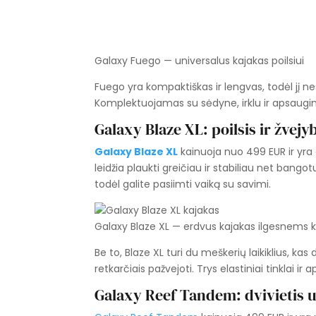
Galaxy Fuego — universalus kajakas poilsiui
Fuego yra kompaktiškas ir lengvas, todėl jį n
Komplektuojamas su sėdyne, irklu ir apsaugin
Galaxy Blaze XL: poilsis ir žvej
Galaxy Blaze XL
kainuoja nuo 499 EUR ir yra 
leidžia plaukti greičiau ir stabiliau net ban
todėl galite pasiimti vaiką su savimi.
Galaxy Blaze XL — erdvus kajakas ilgesnems 
Be to, Blaze XL turi du meškerių laikiklius, kas d
retkarčiais pažvejoti. Trys elastiniai tinklai ir 
Galaxy Reef Tandem: dvivietis u