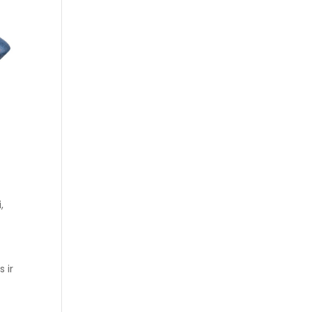
,
 ir