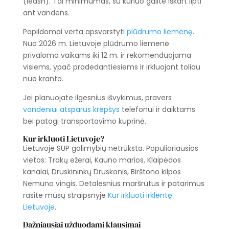
(leash). Tai minimumas, su kuriuo galite iškart lipti
ant vandens.
Papildomai verta apsvarstyti
plūdrumo liemenę
.
Nuo 2026 m. Lietuvoje plūdrumo liemenė
privaloma vaikams iki 12 m. ir rekomenduojama
visiems, ypač pradedantiesiems ir irkluojant toliau
nuo kranto.
Jei planuojate ilgesnius išvykimus, pravers
vandeniui atsparus krepšys
telefonui ir daiktams
bei patogi transportavimo kuprinė.
Kur irkluoti Lietuvoje?
Lietuvoje SUP galimybių netrūksta. Populiariausios
vietos: Trakų ežerai, Kauno marios, Klaipėdos
kanalai, Druskininkų Druskonis, Birštono kilpos
Nemuno vingis. Detalesnius maršrutus ir patarimus
rasite mūsų straipsnyje
Kur irkluoti irklentę
Lietuvoje
.
Dažniausiai užduodami klausimai