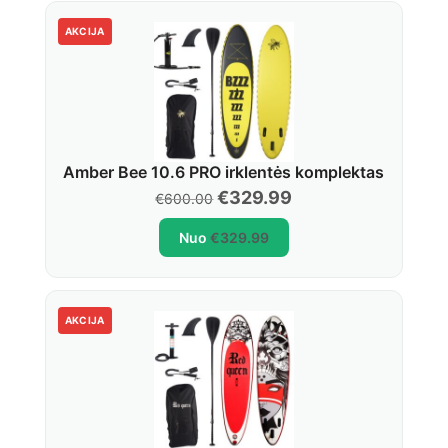
AKCIJA
Amber Bee 10.6 PRO irklentės komplektas
Original
Current
€
329.99
€
600.00
price
price
Nuo
€
329.99
was:
is:
€600.00.
€329.99.
AKCIJA