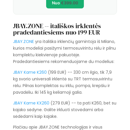
Nuo
€
399.00
JBAY.ZONE -- itališkos irklentės
pradedantiesiems nuo 199 EUR
JBAY.ZONE
yra itališka irklenčių gamintoja iš Milano,
kurios modeliai pasižymi termosuvirintu rėlu ir pilnu
komplektu kiekvienoje pakuotėje.
Pradedantiesiems rekomenduojame du modelius:
JBAY Kame K260
(199 EUR) -- 330 cm ilgio, tik 7,9
kg svorio universali irklentė su TRT termosuvirintu
rėlu. Pilnas komplektas su irklu, pompa, krepšiu ir
pavadėliu. Iki 145 kg keliamoji galia.
JBAY Kame KX260
(279 EUR) -- ta pati K260, bet su
kajako sėdyne. Galite irkluoti stovėdami arba
sėdėdami kaip kajake.
Plačiau apie JBAY.ZONE technologijas ir visus