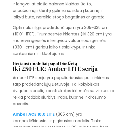
ir lengvai atleidžia balanso klaidas. Be to,
pripučiamą irklentę galima susidėti į kuprinę ir
laikyti bute, nereikia stogo bagažinės ar garažo.
Optimalus ilgis pradedančiajam yra 305–335 cm
(10'0"–11'0"). Trumpesnės irklentės (iki 320 cm) yra
manevringesnės ir lengviau valdomos, ilgesnės
(330+ cm) geriau laiko tiesią kryptį ir tinka
sunkesniems irkluotojams.
Geriausi modeliai pagal biudžetą
Iki 250 EUR: Amber LITE serija
Amber LITE serija yra populiariausias pasirinkimas
tarp pradedančiųjų Lietuvoje. Tai kokybiškos
dvigubo sienelių konstrukcijos irklentės su viskuo, ko
reikia pradžiai: siurblys, irklas, kuprinė ir drošumo
pavadis.
Amber ACE 10.0 LITE
(305 cm) yra
kompaktiškiausias ir pigiausias modelis. Tinka