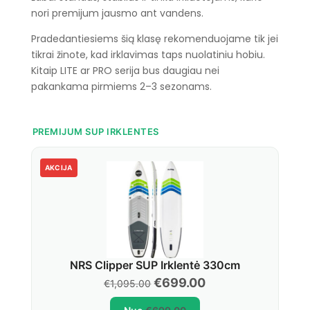
nori premijum jausmo ant vandens.
Pradedantiesiems šią klasę rekomenduojame tik jei
tikrai žinote, kad irklavimas taps nuolatiniu hobiu.
Kitaip LITE ar PRO serija bus daugiau nei
pakankama pirmiems 2–3 sezonams.
PREMIJUM SUP IRKLENTES
AKCIJA
NRS Clipper SUP Irklentė 330cm
Original
Current
€
699.00
€
1,095.00
price
price