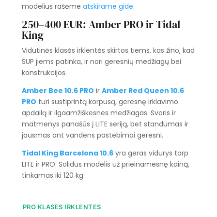
modelius rašėme
atskirame gide
.
250–400 EUR: Amber PRO ir Tidal
King
Vidutinės klasės irklentės skirtos tiems, kas žino, kad
SUP jiems patinka, ir nori geresnių medžiagų bei
konstrukcijos.
Amber Bee 10.6 PRO
ir
Amber Red Queen 10.6
PRO
turi sustiprintą korpusą, geresnę irklavimo
apdailą ir ilgaamžiškesnes medžiagas. Svoris ir
matmenys panašūs į LITE seriją, bet standumas ir
jausmas ant vandens pastebimai geresni.
Tidal King Barcelona 10.6
yra geras vidurys tarp
LITE ir PRO. Solidus modelis už prieinamesnę kainą,
tinkamas iki 120 kg.
PRO KLASES IRKLENTES