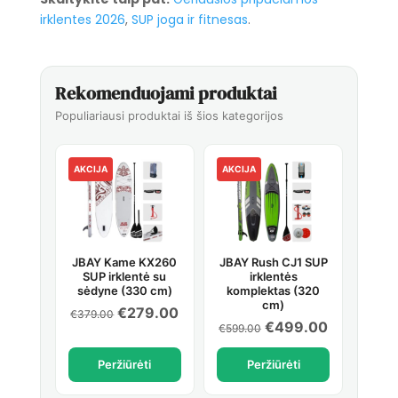
irklentes 2026
,
SUP joga ir fitnesas
.
Rekomenduojami produktai
Populiariausi produktai iš šios kategorijos
AKCIJA
AKCIJA
JBAY Kame KX260
JBAY Rush CJ1 SUP
SUP irklentė su
irklentės
sėdyne (330 cm)
komplektas (320
cm)
Original
Current
€
279.00
€
379.00
Original
Current
€
499.00
€
599.00
price
price
price
price
was:
is:
Peržiūrėti
Peržiūrėti
was:
is:
€379.00.
€279.00.
€599.00.
€499.00.