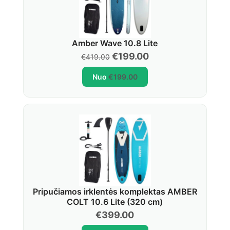
Amber Wave 10.8 Lite
Original
Current
€
199.00
€
419.00
price
price
Nuo
€
199.00
was:
is:
€419.00.
€199.00.
Pripučiamos irklentės komplektas AMBER
COLT 10.6 Lite (320 cm)
€
399.00