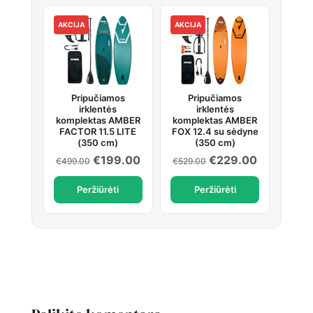
AKCIJA
AKCIJA
Pripučiamos
Pripučiamos
irklentės
irklentės
komplektas AMBER
komplektas AMBER
FACTOR 11.5 LITE
FOX 12.4 su sėdyne
(350 cm)
(350 cm)
Original
Current
Original
Current
€
199.00
€
229.00
€
499.00
€
529.00
price
price
price
price
Peržiūrėti
Peržiūrėti
was:
is:
was:
is:
€499.00.
€199.00.
€529.00.
€229.00.