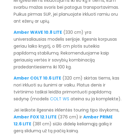
lengvesniems irkluotojams iki 80 kg ir tiems, kam
svarbu mažas svoris bei patogus transportavimas.
Puikus pirmas SUP, jei planuojate irkluoti ramiu oru
ant ežerų ar upių.
Amber WAVE 10.8 LITE
(330 cm) yra
universaliausias modelis serijoje. Ilgesnis korpusas
geriau laiko kryptį, o 86 cm plotis suteikia
papildomą stabilumą. Rekomenduojame kaip
geriausią vertės ir savybių kombinaciją
pradedantiesiems iki 100 kg.
Amber COLT 10.6 LITE
(320 cm) skirtas tiems, kas
nori irkluoti su šunimi ar vaiku. Platus denis ir
tvirtinimo taškai leidžia primontuoti papildomą
sėdynę (modelis
COLT WS
ateina su ja komplekte).
Jei ieškote ilgesnės irklentės touring tipo išvykoms,
Amber FOX 12.1 LITE
(376 cm) ir
Amber PRIME
12.6 LITE
(381 cm) siūlo didelę keliamąją galią ir
gerą slidumą už tą pačią kainą.