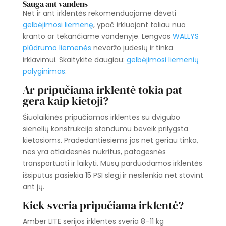
Sauga ant vandens
Net ir ant irklentės rekomenduojame dėvėti
gelbėjimosi liemenę
, ypač irkluojant toliau nuo
kranto ar tekančiame vandenyje. Lengvos
WALLYS
plūdrumo liemenės
nevaržo judesių ir tinka
irklavimui. Skaitykite daugiau:
gelbėjimosi liemenių
palyginimas
.
Ar pripučiama irklentė tokia pat
gera kaip kietoji?
Šiuolaikinės pripučiamos irklentės su dvigubo
sienelių konstrukcija standumu beveik prilygsta
kietosioms. Pradedantiesiems jos net geriau tinka,
nes yra atlaidesnės nukritus, patogesnės
transportuoti ir laikyti. Mūsų parduodamos irklentės
išsipūtus pasiekia 15 PSI slėgį ir nesilenkia net stovint
ant jų.
Kiek sveria pripučiama irklentė?
Amber LITE serijos irklentės sveria 8–11 kg