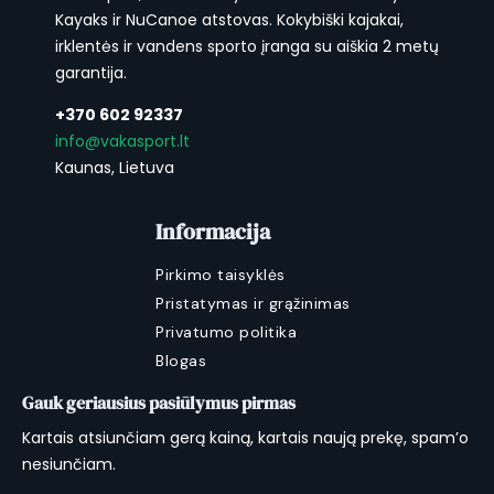
Kayaks ir NuCanoe atstovas. Kokybiški kajakai,
irklentės ir vandens sporto įranga su aiškia 2 metų
garantija.
+370 602 92337
info@vakasport.lt
Kaunas, Lietuva
Informacija
Pirkimo taisyklės
Pristatymas ir grąžinimas
Privatumo politika
Blogas
Gauk geriausius pasiūlymus pirmas
Kartais atsiunčiam gerą kainą, kartais naują prekę, spam’o
nesiunčiam.