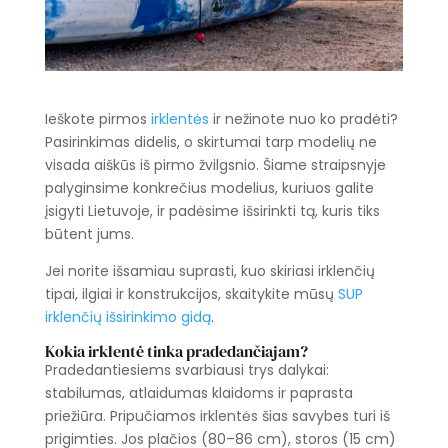
Ieškote pirmos
irklentės
ir nežinote nuo ko pradėti?
Pasirinkimas didelis, o skirtumai tarp modelių ne
visada aiškūs iš pirmo žvilgsnio. Šiame straipsnyje
palyginsime konkrečius modelius, kuriuos galite
įsigyti Lietuvoje, ir padėsime išsirinkti tą, kuris tiks
būtent jums.
Jei norite išsamiau suprasti, kuo skiriasi irklenčių
tipai, ilgiai ir konstrukcijos, skaitykite mūsų
SUP
irklenčių išsirinkimo gidą
.
Kokia irklentė tinka pradedančiajam?
Pradedantiesiems svarbiausi trys dalykai:
stabilumas, atlaidumas klaidoms ir paprasta
priežiūra. Pripučiamos irklentės šias savybes turi iš
prigimties. Jos plačios (80–86 cm), storos (15 cm)