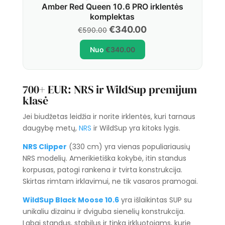
Amber Red Queen 10.6 PRO irklentės
komplektas
Original
Current
€
340.00
€
590.00
price
price
Nuo
€
340.00
was:
is:
€590.00.
€340.00.
700+ EUR: NRS ir WildSup premijum
klasė
Jei biudžetas leidžia ir norite irklentės, kuri tarnaus
daugybę metų,
NRS
ir WildSup yra kitoks lygis.
NRS Clipper
(330 cm) yra vienas populiariausių
NRS modelių. Amerikietiška kokybė, itin standus
korpusas, patogi rankena ir tvirta konstrukcija.
Skirtas rimtam irklavimui, ne tik vasaros pramogai.
WildSup Black Moose 10.6
yra išlaikintas SUP su
unikaliu dizainu ir dviguba sienelių konstrukcija.
Labai standus, stabilus ir tinka irkluotojams, kurie