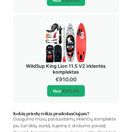
Nuo
€
699.00
was:
is:
€1,095.00.
€699.00.
WildSup King Lion 11.5 V2 irklentės
komplektas
€
910.00
Nuo
€
910.00
Kokių priedų reikia pradedančiajam?
Dauguma mūsų parduodamų irklenčių komplekte
jau turi irklą, siurblį, kuprinę ir drošumo pavadį