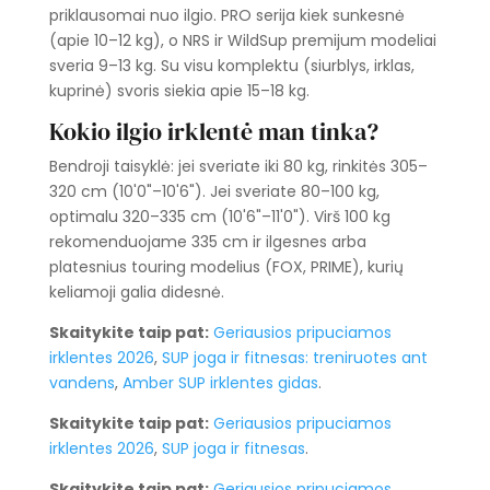
priklausomai nuo ilgio. PRO serija kiek sunkesnė
(apie 10–12 kg), o NRS ir WildSup premijum modeliai
sveria 9–13 kg. Su visu komplektu (siurblys, irklas,
kuprinė) svoris siekia apie 15–18 kg.
Kokio ilgio irklentė man tinka?
Bendroji taisyklė: jei sveriate iki 80 kg, rinkitės 305–
320 cm (10'0"–10'6"). Jei sveriate 80–100 kg,
optimalu 320–335 cm (10'6"–11'0"). Virš 100 kg
rekomenduojame 335 cm ir ilgesnes arba
platesnius touring modelius (FOX, PRIME), kurių
keliamoji galia didesnė.
Skaitykite taip pat:
Geriausios pripuciamos
irklentes 2026
,
SUP joga ir fitnesas: treniruotes ant
vandens
,
Amber SUP irklentes gidas
.
Skaitykite taip pat:
Geriausios pripuciamos
irklentes 2026
,
SUP joga ir fitnesas
.
Skaitykite taip pat:
Geriausios pripuciamos