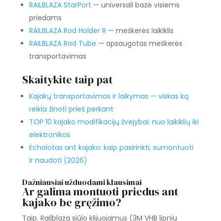
RAILBLAZA StarPort
— universali bazė visiems
priedams
RAILBLAZA Rod Holder R
— meškerės laikiklis
RAILBLAZA Rod Tube
— apsaugotas meškerės
transportavimas
Skaitykite taip pat
Kajakų transportavimas ir laikymas — viskas ką
reikia žinoti prieš perkant
TOP 10 kajako modifikacijų žvejybai: nuo laikiklių iki
elektronikos
Echolotas ant kajako: kaip pasirinkti, sumontuoti
ir naudoti (2026)
Dažniausiai užduodami klausimai
Ar galima montuoti priedus ant
kajako be gręžimo?
Taip. Railblaza siūlo klijuojamus (3M VHB lipniu