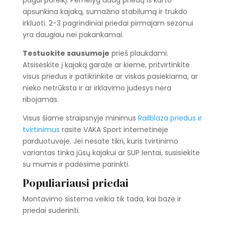
pagal poreikį. Pernelyg daug priedų iš karto
apsunkina kajaką, sumažina stabilumą ir trukdo
irkluoti. 2-3 pagrindiniai priedai pirmajam sezonui
yra daugiau nei pakankamai.
Testuokite sausumoje
prieš plaukdami.
Atsisėskite į kajaką garaže ar kieme, pritvirtinkite
visus priedus ir patikrinkite ar viskas pasiekiama, ar
nieko netrūksta ir ar irklavimo judesys nėra
ribojamas.
Visus šiame straipsnyje minimus
Railblaza priedus ir
tvirtinimus
rasite VAKA Sport internetinėje
parduotuvėje. Jei nesate tikri, kuris tvirtinimo
variantas tinka jūsų kajakui ar SUP lentai, susisiekite
su mumis ir padėsime parinkti.
Populiariausi priedai
Montavimo sistema veikia tik tada, kai bazė ir
priedai suderinti.