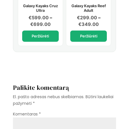
Galaxy Kayaks Cruz
Galaxy Kayaks Reef
Ultra
Adult
€
599.00
–
€
299.00
–
Price
Price
€
699.00
€
349.00
range:
range:
Peržiūrėti
Peržiūrėti
€599.00
€299.00
through
through
€699.00
€349.00
Palikite komentarą
El. pašto adresas nebus skelbiamas.
Būtini laukeliai
pažymėti
*
Komentaras
*