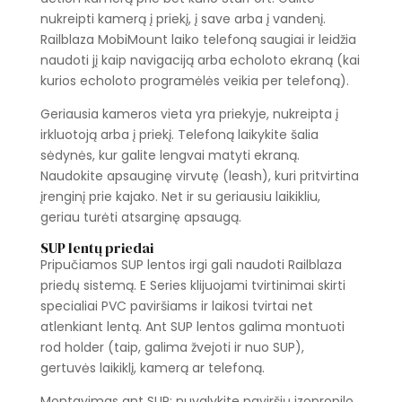
nukreipti kamerą į priekį, į save arba į vandenį.
Railblaza MobiMount laiko telefoną saugiai ir leidžia
naudoti jį kaip navigaciją arba echoloto ekraną (kai
kurios echoloto programėlės veikia per telefoną).
Geriausia kameros vieta yra priekyje, nukreipta į
irkluotoją arba į priekį. Telefoną laikykite šalia
sėdynės, kur galite lengvai matyti ekraną.
Naudokite apsauginę virvutę (leash), kuri pritvirtina
įrenginį prie kajako. Net ir su geriausiu laikikliu,
geriau turėti atsarginę apsaugą.
SUP lentų priedai
Pripučiamos SUP lentos irgi gali naudoti Railblaza
priedų sistemą. E Series klijuojami tvirtinimai skirti
specialiai PVC paviršiams ir laikosi tvirtai net
atlenkiant lentą. Ant SUP lentos galima montuoti
rod holder (taip, galima žvejoti ir nuo SUP),
gertuvės laikiklį, kamerą ar telefoną.
Montavimas ant SUP: nuvalykite paviršių izopropilo