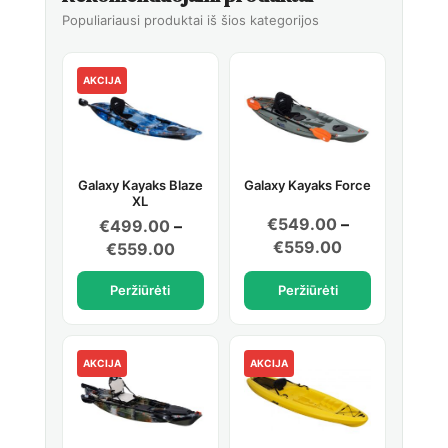
Populiariausi produktai iš šios kategorijos
AKCIJA
Galaxy Kayaks Blaze
Galaxy Kayaks Force
XL
€
549.00
–
€
499.00
–
Price
€
559.00
Price
€
559.00
range:
range:
Peržiūrėti
Peržiūrėti
€549.00
€499.00
through
through
€559.00
€559.00
AKCIJA
AKCIJA