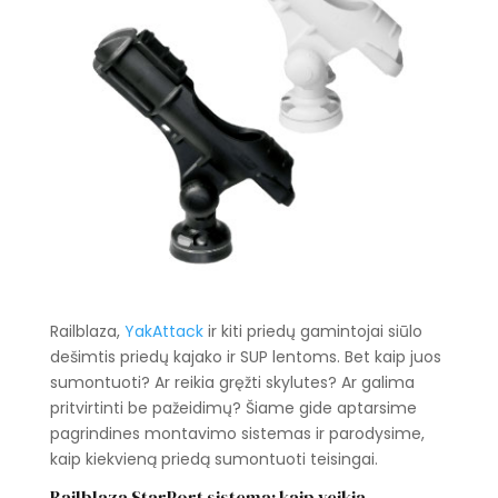
Railblaza,
YakAttack
ir kiti priedų gamintojai siūlo
dešimtis priedų kajako ir SUP lentoms. Bet kaip juos
sumontuoti? Ar reikia gręžti skylutes? Ar galima
pritvirtinti be pažeidimų? Šiame gide aptarsime
pagrindines montavimo sistemas ir parodysime,
kaip kiekvieną priedą sumontuoti teisingai.
Railblaza StarPort sistema: kaip veikia