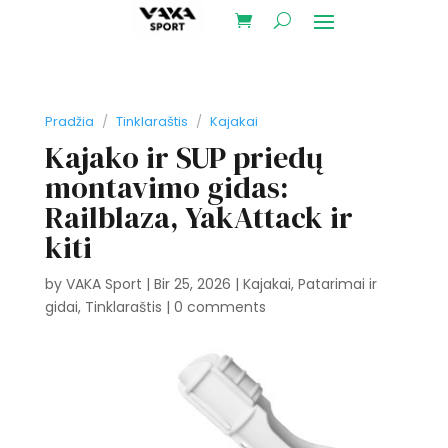
Pradžia
/
Tinklaraštis
/
Kajakai
Kajako ir SUP priedų
montavimo gidas:
Railblaza, YakAttack ir
kiti
by
VAKA Sport
|
Bir 25, 2026
|
Kajakai
,
Patarimai ir
gidai
,
Tinklaraštis
|
0 comments