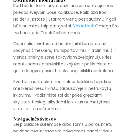
Rod holder montavimas
Rod holder laikikliai yra dažniausiai montuojamas
priedas žvejybiniuose kajakuose. Railblaza Rod
Holder II įsistato į StarPort vieną paspaudimu ir gali
būti nuimtas taip pat greitai.
YakAttack
Omega Pro
tvirtinasi prie Track Rail sistemos.
Optimalios vietos rod holder laikikliams: du už
sėdynės (meškerių transportavimui ir trolinimui) ir
vienas priekyje šone (aktyviam žvejojimui). Prieš
montuodami atsisėskite į kajaką ir patikrinkite ar
galite lengvai pasiekti kiekvieną laikiklį nesikeldami.
Svarbu: montuokite rod holder laikiklius taip, kad
meškerės nesusikirstu tarpusavyje ir netrukdytų
irklavimui. Patikrinkite tai dar prieš gręždami
skylutes, tiesiog laikydami laikiklius numatytose
vietose su meškerėmis.
Navigacinės šviesos
Jei plaukiate sutemose arba tamsiu paros metu,
navigacinės šviesos yra privalomos pagal vidaus