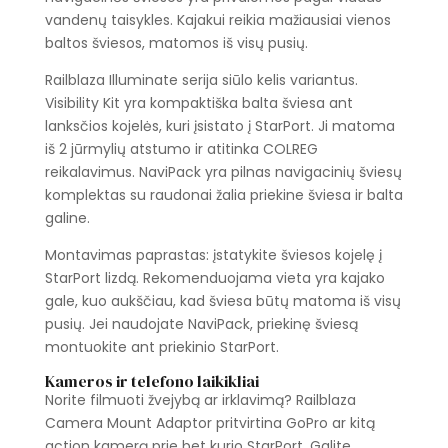
vandenų taisykles. Kajakui reikia mažiausiai vienos
baltos šviesos, matomos iš visų pusių.
Railblaza Illuminate serija siūlo kelis variantus.
Visibility Kit yra kompaktiška balta šviesa ant
lanksčios kojelės, kuri įsistato į StarPort. Ji matoma
iš 2 jūrmylių atstumo ir atitinka COLREG
reikalavimus. NaviPack yra pilnas navigacinių šviesų
komplektas su raudonai žalia priekine šviesa ir balta
galine.
Montavimas paprastas: įstatykite šviesos kojelę į
StarPort lizdą. Rekomenduojama vieta yra kajako
gale, kuo aukščiau, kad šviesa būtų matoma iš visų
pusių. Jei naudojate NaviPack, priekinę šviesą
montuokite ant priekinio StarPort.
Kameros ir telefono laikikliai
Norite filmuoti žvejybą ar irklavimą? Railblaza
Camera Mount Adaptor pritvirtina GoPro ar kitą
action kamerą prie bet kurio StarPort. Galite