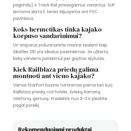
pagrindu) ir Track Rail prisisegamus variantus. SUP
lentoms skirta E Series klijuojama ant PVC
paviršiaus.
Koks hermetikas tinka kajako
korpuso sandarinimui?
UV atsparus poliuretaninis marine sealant kaip
Sikaflex 291 yra idealus pasirinkimas. Jis užkerta
kelią vandens patekimui per gręžtas skylutes.
Kiek Railblaza priedų galima
montuoti ant vieno kajako?
Vienas StarPort bazinis tvirtinimas priima bet kurį
Railblaza priedą: rod holder, šviesą, kamerą,
telefoną, gertuvę. Pradėkite nuo 2-3 ir plėskite
pagal poreikį.
Rekomenduojami produktai