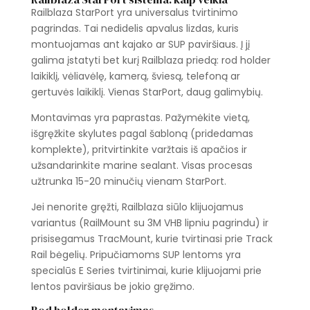
Railblaza StarPort yra universalus tvirtinimo
pagrindas. Tai nedidelis apvalus lizdas, kuris
montuojamas ant kajako ar SUP paviršiaus. Į jį
galima įstatyti bet kurį Railblaza priedą: rod holder
laikiklį, vėliavėlę, kamerą, šviesą, telefoną ar
gertuvės laikiklį. Vienas StarPort, daug galimybių.
Montavimas yra paprastas. Pažymėkite vietą,
išgręžkite skylutes pagal šabloną (pridedamas
komplekte), pritvirtinkite varžtais iš apačios ir
užsandarinkite marine sealant. Visas procesas
užtrunka 15-20 minučių vienam StarPort.
Jei nenorite gręžti, Railblaza siūlo klijuojamus
variantus (RailMount su 3M VHB lipniu pagrindu) ir
prisisegamus TracMount, kurie tvirtinasi prie Track
Rail bėgelių. Pripučiamoms SUP lentoms yra
specialūs E Series tvirtinimai, kurie klijuojami prie
lentos paviršiaus be jokio gręžimo.