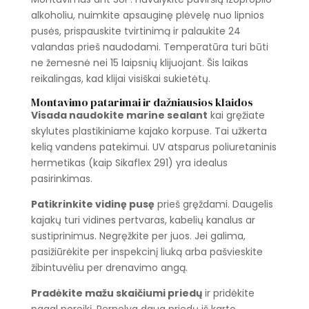
alkoholiu, nuimkite apsauginę plėvelę nuo lipnios
pusės, prispauskite tvirtinimą ir palaukite 24
valandas prieš naudodami. Temperatūra turi būti
ne žemesnė nei 15 laipsnių klijuojant. Šis laikas
reikalingas, kad klijai visiškai sukietėtų.
Montavimo patarimai ir dažniausios klaidos
Visada naudokite marine sealant
kai gręžiate
skylutes plastikiniame kajako korpuse. Tai užkerta
kelią vandens patekimui. UV atsparus poliuretaninis
hermetikas (kaip Sikaflex 291) yra idealus
pasirinkimas.
Patikrinkite vidinę pusę
prieš gręždami. Daugelis
kajakų turi vidines pertvaras, kabelių kanalus ar
sustiprinimus. Negręžkite per juos. Jei galima,
pasižiūrėkite per inspekcinį liuką arba pašvieskite
žibintuvėliu per drenavimo angą.
Pradėkite mažu skaičiumi priedų
ir pridėkite