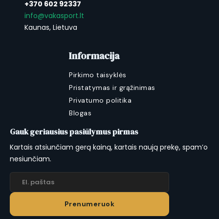
+370 602 92337
saugojimui. Abu variantai tinka nuomos
info@vakasport.lt
verslams, kuriems reikia patogiai ir tvarkingai
Kaunas, Lietuva
laikyti kelis laivus.
Informacija
Pirkimo taisyklės
Pristatymas ir grąžinimas
Privatumo politika
Blogas
Gauk geriausius pasiūlymus pirmas
Kartais atsiunčiam gerą kainą, kartais naują prekę, spam’o
nesiunčiam.
Prenumeruok