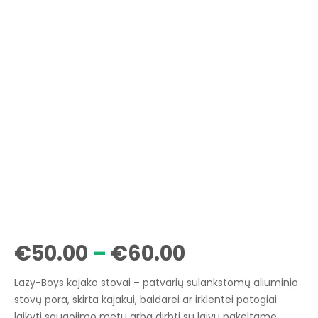
Price
€
50.00
–
€
60.00
range:
Lazy-Boys kajako stovai – patvarių sulankstomų aliuminio
€50.00
stovų pora, skirta kajakui, baidarei ar irklentei patogiai
laikyti saugojimo metu arba dirbti su laivu pakeltame