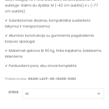
through
aukštyje. Galimi du dydžiai: M (~40 cm aukštis) ir L (~77
cm aukštis).
€60.00
✔ Sulankstomas dizainas, kompaktiškai susilanksto
laikymui ir transportavimui
✔ Aliuminio konstrukcija su guminėmis pagalvėlėmis
korpuso apsaugai
✔ Maksimali apkrova iki 60 kg, tinka kajakams, baidarėms,
irklentėms
✔ Parduodami pora, abu stovai komplekte
Prekės kodas:
GKAN-LAZY-05-10205-0282
DYDIS