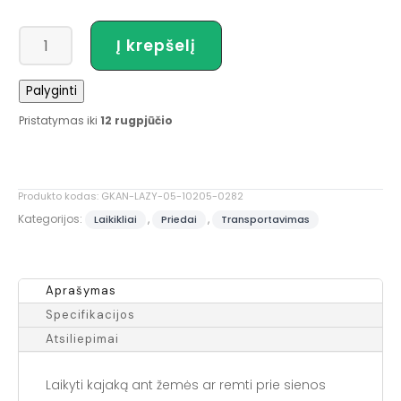
produkto
Į krepšelį
kiekis:
Kajako
Palyginti
stovas
Pristatymas iki
12 rugpjūčio
Produkto kodas:
GKAN-LAZY-05-10205-0282
Kategorijos:
,
,
Laikikliai
Priedai
Transportavimas
Aprašymas
Specifikacijos
Atsiliepimai
Laikyti kajaką ant žemės ar remti prie sienos