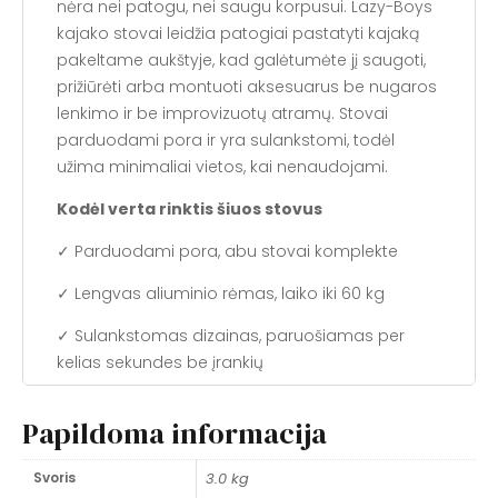
nėra nei patogu, nei saugu korpusui. Lazy-Boys
kajako stovai leidžia patogiai pastatyti kajaką
pakeltame aukštyje, kad galėtumėte jį saugoti,
prižiūrėti arba montuoti aksesuarus be nugaros
lenkimo ir be improvizuotų atramų. Stovai
parduodami pora ir yra sulankstomi, todėl
užima minimaliai vietos, kai nenaudojami.
Kodėl verta rinktis šiuos stovus
✓ Parduodami pora, abu stovai komplekte
✓ Lengvas aliuminio rėmas, laiko iki 60 kg
✓ Sulankstomas dizainas, paruošiamas per
kelias sekundes be įrankių
✓ Guminės pagalvėlės ant kiekvienos rankos
Papildoma informacija
apsaugo kajako korpusą nuo įbrėžimų
✓ Nailoniniai dirželiai tarp rankų neleidžia stovui
Svoris
3.0 kg