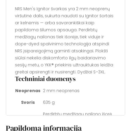
NRS Men's Ignitor švarkas yra 2 mm neoprenų
viršutinė dalis, sukurta naudoti su Ignitor šortais
ar kelnėmis — arba savarankiškai kaip
papildoma šilumos apsauga. Perdirbtų
medžiagų nailonas tiek išorėje, tiek viduje ir
dope-dyed spalvinimo technologija atspindi
NRS įsipareigojimą gaminti atsakingai. Plokšti
siūlai nekelia diskomforto ilgų baidariavimo
sesijų metu, o YKK® priekinis užtrauktukas leidžia
greitai apsirengti ir nusirengti. Dydžiai S–3XL.
Techniniai duomenys
Neoprenas
2 mm neoprenas
Svoris
635 g
Perdirbtų medžiagų nailono išorė
Medžiaga
ir interjerinė medžiaga
Papildoma informacija