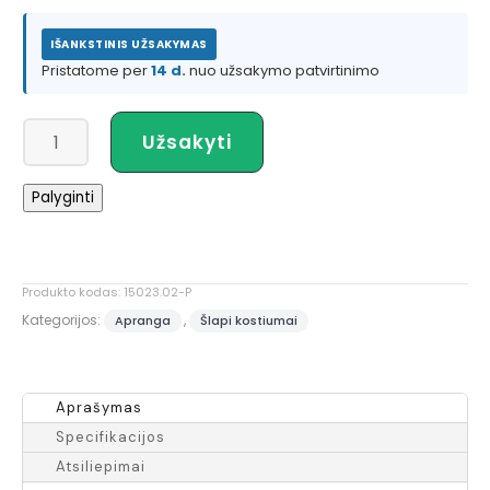
IŠANKSTINIS UŽSAKYMAS
Pristatome per
14 d.
nuo užsakymo patvirtinimo
produkto
Užsakyti
kiekis:
NRS
Palyginti
Men's
Ignitor
Jacket
Produkto kodas:
15023.02-P
Kategorijos:
,
Apranga
Šlapi kostiumai
Aprašymas
Specifikacijos
Atsiliepimai