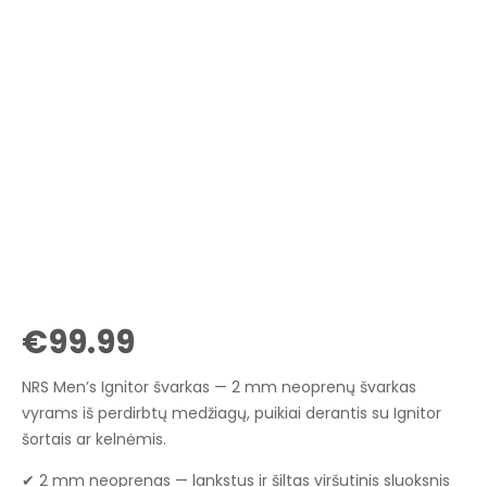
€
99.99
NRS Men’s Ignitor švarkas — 2 mm neoprenų švarkas
vyrams iš perdirbtų medžiagų, puikiai derantis su Ignitor
šortais ar kelnėmis.
✔ 2 mm neoprenas — lankstus ir šiltas viršutinis sluoksnis