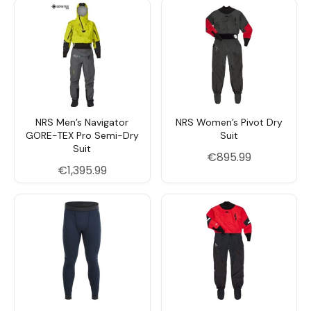
XXL
127–135
119–127
122–130
89
3XL
137–145
130–137
132–
89
140
NRS Men’s Navigator
NRS Women’s Pivot Dry
GORE-TEX Pro Semi-Dry
Suit
Suit
€
895.99
€
1,395.99