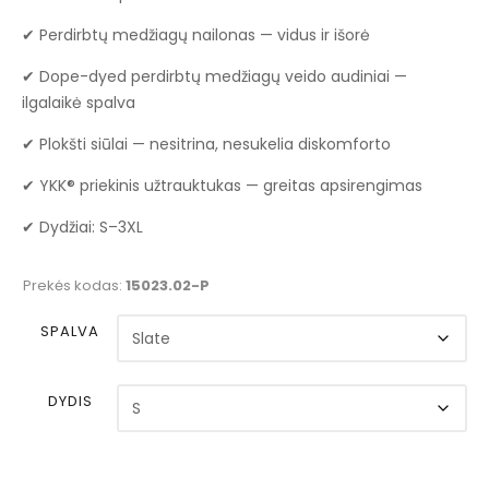
✔ Perdirbtų medžiagų nailonas — vidus ir išorė
✔ Dope-dyed perdirbtų medžiagų veido audiniai —
ilgalaikė spalva
✔ Plokšti siūlai — nesitrina, nesukelia diskomforto
✔ YKK® priekinis užtrauktukas — greitas apsirengimas
✔ Dydžiai: S–3XL
Prekės kodas:
15023.02-P
SPALVA
DYDIS