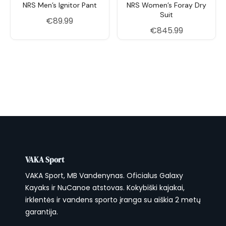
NRS Men’s Ignitor Pant
NRS Women’s Foray Dry
Suit
€
89.99
€
845.99
VAKA Sport
VAKA Sport, MB Vandenynas. Oficialus Galaxy
Kayaks ir NuCanoe atstovas. Kokybiški kajakai,
irklentės ir vandens sporto įranga su aiškia 2 metų
garantija.