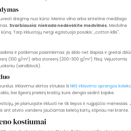
aldymas
— nuvesti drėgmę nuo kūno. Merino vilna arba sintetinė medžiaga
imas.
Svarbiausia: niekada nedėvėkite medvilnės.
Medvilnė
kūną. Tarp irkluotojų netgi egzistuoja posakis: „cotton kills".
asikinis ir patikimas pasirinkimas: jis šildo net šlapias ir greitai džiū
esnį (100 g/m²) arba storesnį (200-300 g/m²) flisą. Vėjuotomis
sluoksniu (windblock).
nduo
purslus. Irklavimui skirtos striukės iš
NRS irklavimo aprangos kolekc
aklo, bei ilgesnį priekinį kraštą, kuris dengia sėdint kajake.
icijų, jei planuojate irkluoti ne tik liepos ir rugpjūčio mėnesiais. J
ris ant atviro vandens jaučiamas keletą kartų stipriau nei krante.
reno kostiumai