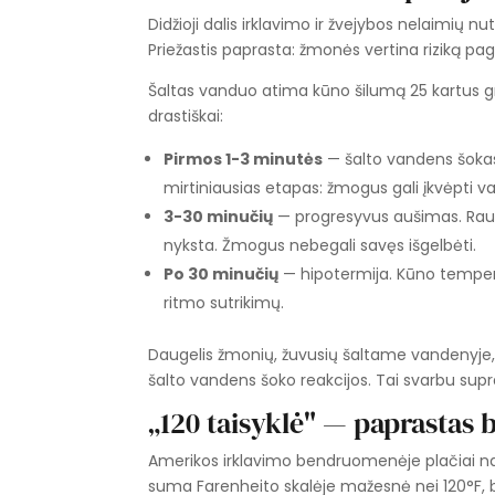
Didžioji dalis irklavimo ir žvejybos nelaimių 
Priežastis paprasta: žmonės vertina riziką pag
Šaltas vanduo atima kūno šilumą 25 kartus gr
drastiškai:
Pirmos 1-3 minutės
— šalto vandens šokas.
mirtiniausias etapas: žmogus gali įkvėpti 
3-30 minučių
— progresyvus aušimas. Raum
nyksta. Žmogus nebegali savęs išgelbėti.
Po 30 minučių
— hipotermija. Kūno tempera
ritmo sutrikimų.
Daugelis žmonių, žuvusių šaltame vandenyje,
šalto vandens šoko reakcijos. Tai svarbu sup
„120 taisyklė" — paprastas b
Amerikos irklavimo bendruomenėje plačiai na
suma Farenheito skalėje mažesnė nei 120°F,