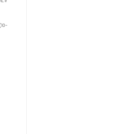
, ir
(10-
a