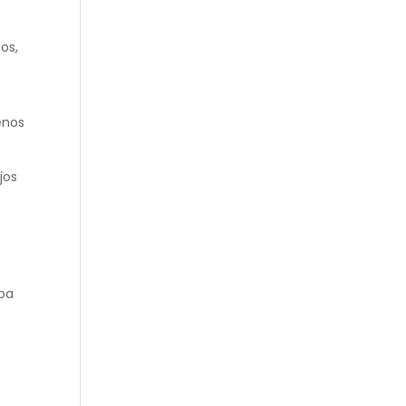
os,
enos
jos
mpa