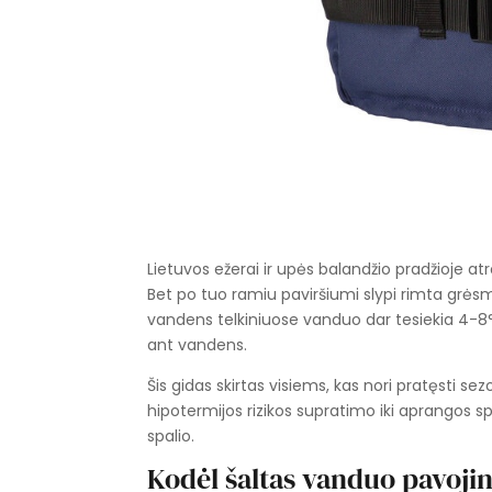
Lietuvos ežerai ir upės balandžio pradžioje atrod
Bet po tuo ramiu paviršiumi slypi rimta grės
vandens telkiniuose vanduo dar tesiekia 4-8
ant vandens.
Šis gidas skirtas visiems, kas nori pratęsti s
hipotermijos rizikos supratimo iki aprangos s
spalio.
Kodėl šaltas vanduo pavoji