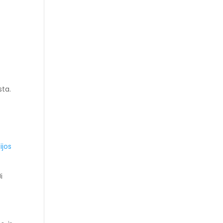
sta.
ijos
i