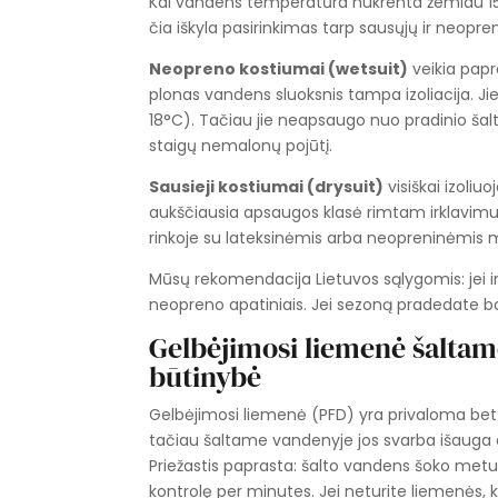
Kai vandens temperatūra nukrenta žemiau 15°
čia iškyla pasirinkimas tarp sausųjų ir neopre
Neopreno kostiumai (wetsuit)
veikia papr
plonas vandens sluoksnis tampa izoliacija. Jie
18°C). Tačiau jie neapsaugo nuo pradinio šal
staigų nemalonų pojūtį.
Sausieji kostiumai (drysuit)
visiškai izoliu
aukščiausia apsaugos klasė rimtam irklavimu
rinkoje su lateksinėmis arba neopreninėmis m
Mūsų rekomendacija Lietuvos sąlygomis: jei ir
neopreno apatiniais. Jei sezoną pradedate bala
Gelbėjimosi liemenė šaltam
būtinybė
Gelbėjimosi liemenė (PFD) yra privaloma bet
tačiau šaltame vandenyje jos svarba išauga 
Priežastis paprasta: šalto vandens šoko met
kontrolę per minutes. Jei neturite liemenės, k