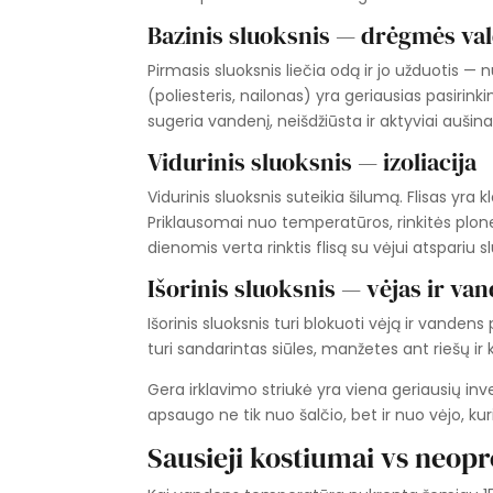
Bazinis sluoksnis — drėgmės v
Pirmasis sluoksnis liečia odą ir jo užduotis 
(poliesteris, nailonas) yra geriausias pasirink
sugeria vandenį, neišdžiūsta ir aktyviai aušina 
Vidurinis sluoksnis — izoliacija
Vidurinis sluoksnis suteikia šilumą. Flisas yra kl
Priklausomai nuo temperatūros, rinkitės plon
dienomis verta rinktis flisą su vėjui atspariu 
Išorinis sluoksnis — vėjas ir va
Išorinis sluoksnis turi blokuoti vėją ir vandens 
turi sandarintas siūles, manžetes ant riešų ir k
Gera irklavimo striukė yra viena geriausių invest
apsaugo ne tik nuo šalčio, bet ir nuo vėjo, ku
Sausieji kostiumai vs neop