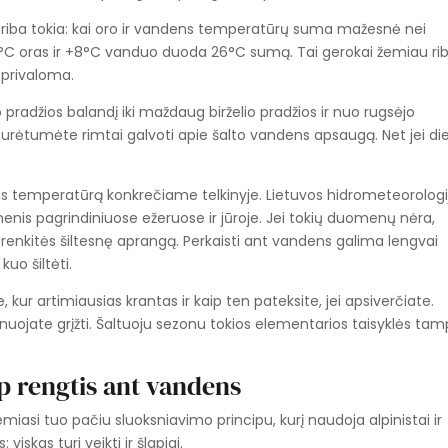
nė riba tokia: kai oro ir vandens temperatūrų suma mažesnė nei
+18°C oras ir +8°C vanduo duoda 26°C sumą. Tai gerokai žemiau rib
 privaloma.
 pradžios balandį iki maždaug birželio pradžios ir nuo rugsėjo
 turėtumėte rimtai galvoti apie šalto vandens apsaugą. Net jei di
ens temperatūrą konkrečiame telkinyje. Lietuvos hidrometeorologi
is pagrindiniuose ežeruose ir jūroje. Jei tokių duomenų nėra,
, renkitės šiltesnę aprangą. Perkaisti ant vandens galima lengvai
kuo šiltėti.
, kur artimiausias krantas ir kaip ten pateksite, jei apsiverčiate.
anuojate grįžti. Šaltuoju sezonu tokios elementarios taisyklės ta
p rengtis ant vandens
asi tuo pačiu sluoksniavimo principu, kurį naudoja alpinistai ir
viskas turi veikti ir šlapiai.