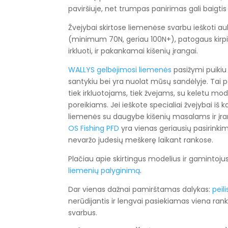
paviršiuje, net trumpas panirimas gali baigtis 
Žvejybai skirtose liemenėse svarbu ieškoti a
(minimum 70N, geriau 100N+), patogaus kirpi
irkluoti, ir pakankamai kišenių įrangai.
WALLYS gelbėjimosi liemenės
pasižymi puikiu 
santykiu bei yra nuolat mūsų sandėlyje. Tai 
tiek irkluotojams, tiek žvejams, su keletu mod
poreikiams. Jei ieškote specialiai žvejybai iš 
liemenės su daugybe kišenių masalams ir įr
OS Fishing PFD
yra vienas geriausių pasirinkim
nevaržo judesių meškerę laikant rankose.
Plačiau apie skirtingus modelius ir gamintoj
liemenių palyginimą
.
Dar vienas dažnai pamirštamas dalykas:
peil
nerūdijantis ir lengvai pasiekiamas viena ranka. 
svarbus.