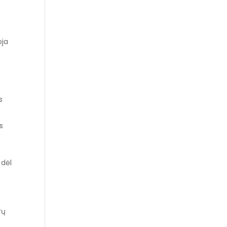
oja
s
s
 dėl
rų