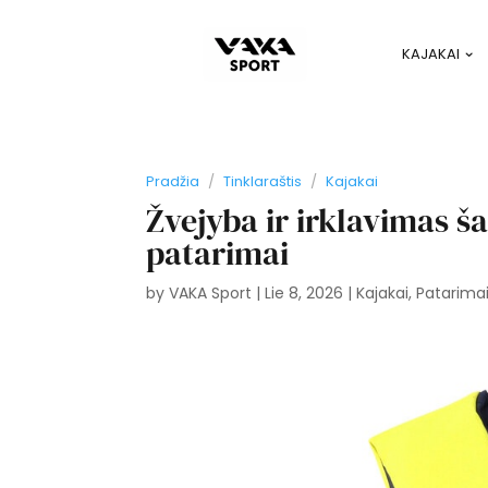
KAJAKAI
Pradžia
/
Tinklaraštis
/
Kajakai
Žvejyba ir irklavimas š
patarimai
by
VAKA Sport
|
Lie 8, 2026
|
Kajakai
,
Patarimai 