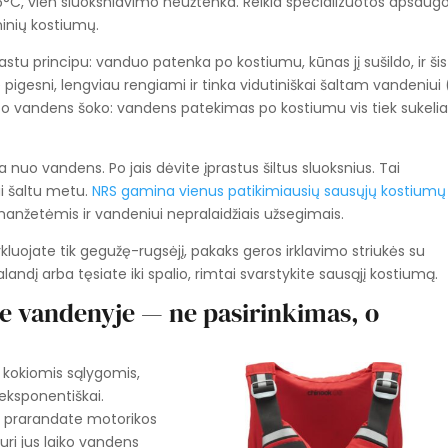
C, vien sluoksniavimo neužtenka. Reikia specializuotos apsaugos
ninių kostiumų.
astu principu: vanduo patenka po kostiumu, kūnas jį sušildo, ir šis
 pigesni, lengviau rengiami ir tinka vidutiniškai šaltam vandeniui 
to vandens šoko: vandens patekimas po kostiumu vis tiek sukeli
oja nuo vandens. Po jais dėvite įprastus šiltus sluoksnius. Tai
i šaltu metu.
NRS gamina vienus patikimiausių sausųjų kostiumų
anžetėmis ir vandeniui nepralaidžiais užsegimais.
kluojate tik gegužę-rugsėjį, pakaks geros irklavimo striukės su
ndį arba tęsiate iki spalio, rimtai svarstykite sausąjį kostiumą.
e vandenyje — ne pasirinkimas, o
 kokiomis sąlygomis,
eksponentiškai.
u prarandate motorikos
uri jus laiko vandens