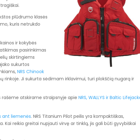
tragiškai.
ukštos plūdrumo klasės
mo, kuris netrukdo
kainos ir kokybės
patikimas pasirinkimas
elių skirtingiems
kajako sukurtos
ankiams,
NRS Chinook
ų rinkoje. Ji sukurta sėdimam irklavimui, turi plokščią nugarą ir
us rašėme atskirame straipsnyje apie
NRS, WALLYS ir Baltic Lifejack
is ant liemenės
. NRS Titanium Pilot peilis yra kompaktiškas,
Kai reikia greitai nupjauti virvę ar tinklą, jis gali būti gyvybiškai