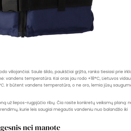
o viliojančiai. Saulė šildo, paukščiai grįžta, ranka tiesiasi prie irkl
mė: vandens temperatūra. Kai oras jau rodo +18°C, Lietuvos vidau
°C. Ir būtent vandens temperatūra, o ne oro, lemia jūsų saugum
ezoną už liepos-rugpjūčio ribų. Čia rasite konkretų veiksmų planą: 
prendimų, kurie leis saugiai mėgautis vandeniu nuo balandžio iki
ngesnis nei manote