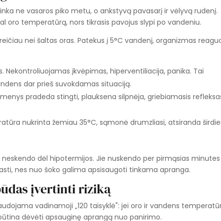
nutinka ne vasaros piko metu, o ankstyvą pavasarį ir vėlyvą rudenį.
al oro temperatūrą, nors tikrasis pavojus slypi po vandeniu.
eičiau nei šaltas oras. Patekus į 5°C vandenį, organizmas reagu
 Nekontroliuojamas įkvėpimas, hiperventiliacija, panika. Tai
vandens dar prieš suvokdamas situaciją.
enys pradeda stingti, plauksena silpnėja, griebiamasis refleksa
tūra nukrinta žemiau 35°C, sąmonė drumzliasi, atsiranda širdie
 neskendo dėl hipotermijos. Jie nuskendo per pirmąsias minutes
rasti, nes nuo šoko galima apsisaugoti tinkama apranga.
ūdas įvertinti riziką
udojama vadinamoji „120 taisyklė": jei oro ir vandens temperatū
 būtina dėvėti apsauginę aprangą nuo panirimo.