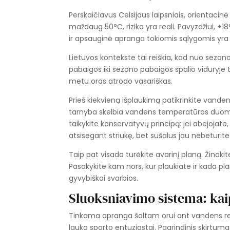
Perskaičiavus Celsijaus laipsniais, orientaci
maždaug 50°C, rizika yra reali. Pavyzdžiui, 
ir apsauginė apranga tokiomis sąlygomis yra
Lietuvos kontekste tai reiškia, kad nuo sezono
pabaigos iki sezono pabaigos spalio viduryje
metu oras atrodo vasariškas.
Prieš kiekvieną išplaukimą patikrinkite vand
tarnyba skelbia vandens temperatūros duomen
taikykite konservatyvų principą: jei abejojate
atsisegant striukę, bet sušalus jau nebeturite 
Taip pat visada turėkite avarinį planą. Žinokite
Pasakykite kam nors, kur plaukiate ir kada pl
gyvybiškai svarbios.
Sluoksniavimo sistema: kai
Tinkama apranga šaltam orui ant vandens remi
lauko sporto entuziastai. Pagrindinis skirtumas: 