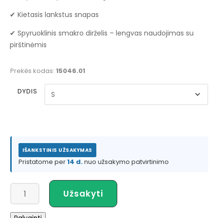
✔ Kietasis lankstus snapas
✔ Spyruoklinis smakro dirželis – lengvas naudojimas su
pirštinėmis
Prekės kodas:
15046.01
DYDIS
IŠANKSTINIS UŽSAKYMAS
Pristatome per
14 d.
nuo užsakymo patvirtinimo
produkto
Užsakyti
kiekis:
NRS