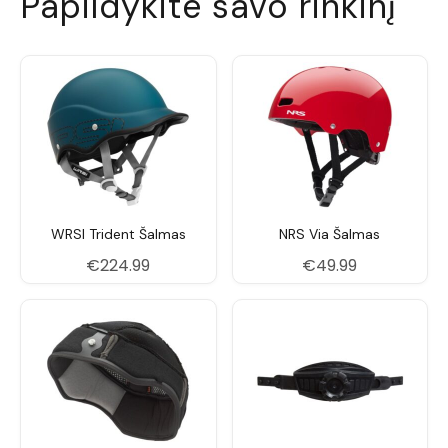
Papildykite savo rinkinį
WRSI Trident Šalmas
NRS Via Šalmas
€
224.99
€
49.99