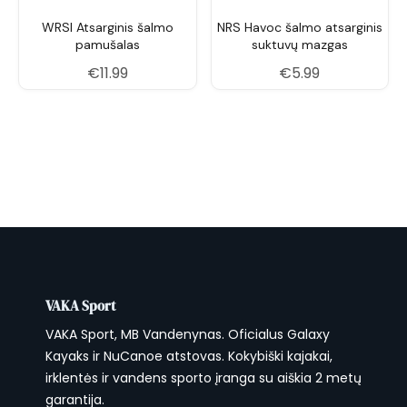
WRSI Atsarginis šalmo
NRS Havoc šalmo atsarginis
pamušalas
suktuvų mazgas
€
11.99
€
5.99
VAKA Sport
VAKA Sport, MB Vandenynas. Oficialus Galaxy
Kayaks ir NuCanoe atstovas. Kokybiški kajakai,
irklentės ir vandens sporto įranga su aiškia 2 metų
garantija.