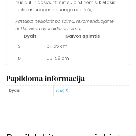
nusiauti ir apsiaunti net su pirštinėmis. Kietasis
lankstus snapas apsaugo nuo lašų.
Pastaba: nešiojant po šalmu, rekomenduojame
rinktis vieną dydį didesnį šalmą.
Dydis
Galvos apimtis
S
51–55 cm
M
55–58 cm
L
58–62 cm
Papildoma informacija
Dydis
L
,
M
,
S