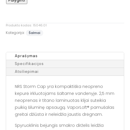
Palyginti
Storm
Kepurė
Produkto kodas:
15046.01
Kategorija:
Šalmai
Aprašymas
Specifikacijos
Atsiliepimai
NRS Storm Cap yra kompaktiška neopreno
kepurė irkluotojams šaltame vandenyje. 2,5 mm
neoprenas ir titano laminuotas klijai suteikia
puikią šiluminę apsaugą. VaporLoft® pamušalas
greitai džiūsta ir neleidžia jaustis drėgnam.
Spyruoklinis bejungis smakro dirželis leidžia