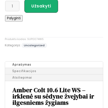
produkto
Užsakyti
kiekis:
Pripučiamos
Palyginti
irklentės
komplektas
AMBER
COLT
Produkto kodas:
SUP0074WS
10.6
Kategorija:
Uncategorized
Lite
su
sėdyne
(320
Aprašymas
cm)
Specifikacijos
Atsiliepimai
Amber Colt 10.6 Lite WS –
irklenė su sėdyne žvejybai ir
ilgesniems žygiams