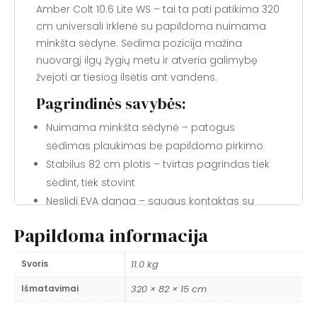
Amber Colt 10.6 Lite WS – tai ta pati patikima 320
cm universali irklenė su papildoma nuimama
minkšta sėdyne. Sėdima pozicija mažina
nuovargį ilgų žygių metu ir atveria galimybę
žvejoti ar tiesiog ilsėtis ant vandens.
Pagrindinės savybės:
Nuimama minkšta sėdynė – patogus
sėdimas plaukimas be papildomo pirkimo
Stabilus 82 cm plotis – tvirtas pagrindas tiek
sėdint, tiek stovint
Neslidi EVA danga – saugus kontaktas su
irklenė bet kokiomis sąlygomis
Papildoma informacija
Drop-Stitch PVC konstrukcija – tvirta ir lengvai
suplaunama
Svoris
11.0 kg
Kompaktiška – visa įranga telpa į kuprinę
Išmatavimai
320 × 82 × 15 cm
Kam skirta?