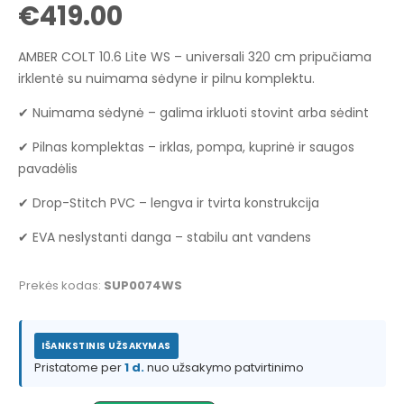
€
419.00
AMBER COLT 10.6 Lite WS – universali 320 cm pripučiama
irklentė su nuimama sėdyne ir pilnu komplektu.
✔ Nuimama sėdynė – galima irkluoti stovint arba sėdint
✔ Pilnas komplektas – irklas, pompa, kuprinė ir saugos
pavadėlis
✔ Drop-Stitch PVC – lengva ir tvirta konstrukcija
✔ EVA neslystanti danga – stabilu ant vandens
Prekės kodas:
SUP0074WS
IŠANKSTINIS UŽSAKYMAS
Pristatome per
1 d.
nuo užsakymo patvirtinimo