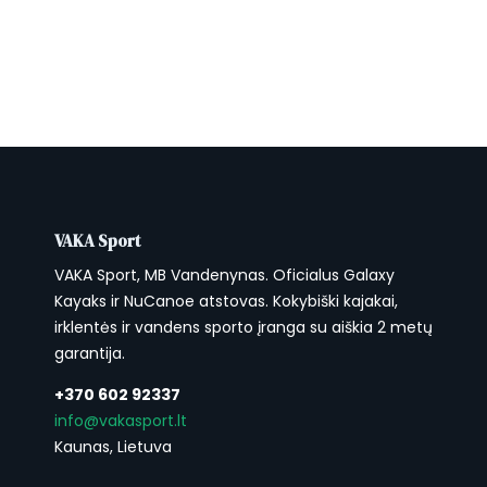
Svoris: 12 kg
Keliamoji galia: iki 120 kg
Medžiaga: Drop-Stitch PVC
Maksimalus slėgis: 15 PSI / 1,03 bar
Paskirtis: universali – laisvalaikis, žvejyba,
sėdimas plaukimas
VAKA Sport
VAKA Sport, MB Vandenynas. Oficialus Galaxy
Kayaks ir NuCanoe atstovas. Kokybiški kajakai,
irklentės ir vandens sporto įranga su aiškia 2 metų
garantija.
+370 602 92337
info@vakasport.lt
Kaunas, Lietuva