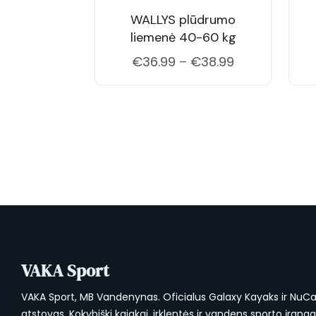
WALLYS plūdrumo
liemenė 40-60 kg
Price
€
36.99
–
€
38.99
range:
€36.99
through
€38.99
VAKA Sport
VAKA Sport, MB Vandenynas. Oficialus Galaxy Kayaks ir NuC
atstovas. Kokybiški kajakai, irklentės ir vandens sporto įrang