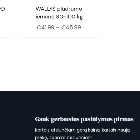
FD
WALLYS plūdrumo
liemenė 80-100 kg
rice
ange:
Price
€
41.99
–
€
45.99
€149.00
range:
through
€41.99
179.00
through
€45.99
Gauk geriausius pasiūlymus pirmas
Kartais atsiunčiam gerą kainą, kartais naują
prekę, spam’o nesiunčiam.