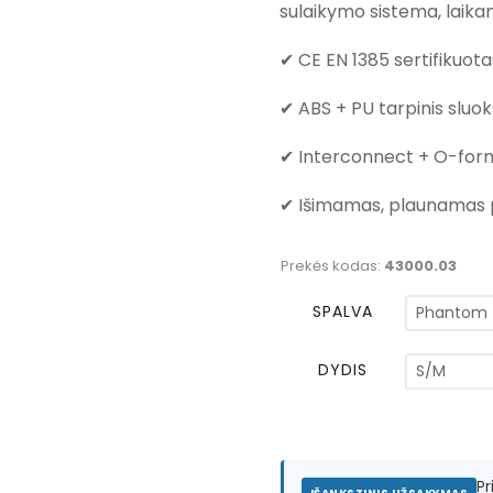
sulaikymo sistema, laikan
✔ CE EN 1385 sertifikuota
✔ ABS + PU tarpinis sluo
✔ Interconnect + O-form
✔ Išimamas, plaunamas
Prekės kodas:
43000.03
SPALVA
DYDIS
P