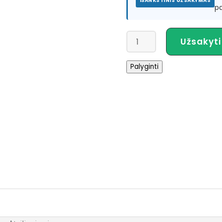
IŠANKSTINIS UŽSAKYMAS
pa
produkto
Užsakyti
kiekis:
WRSI
Palyginti
Current
Šalmas