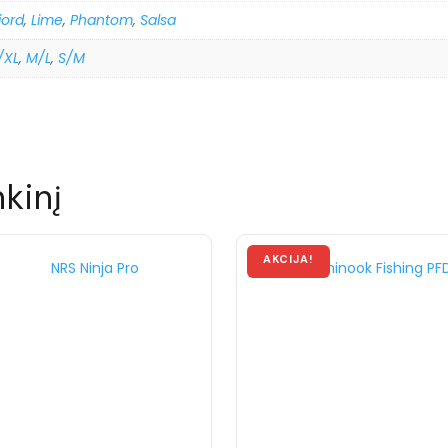
jord
,
Lime
,
Phantom
,
Salsa
/XL
,
M/L
,
S/M
nkinį