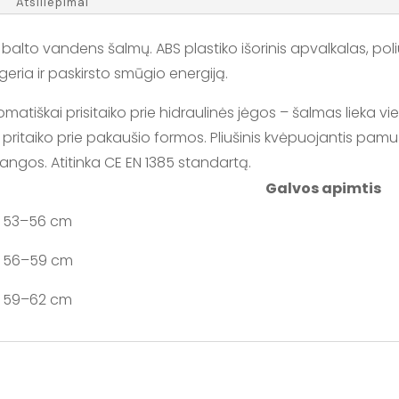
Atsiliepimai
balto vandens šalmų. ABS plastiko išorinis apvalkalas, poliu
eria ir paskirsto smūgio energiją.
tiškai prisitaiko prie hidraulinės jėgos – šalmas lieka viet
i pritaiko prie pakaušio formos. Pliušinis kvėpuojantis pam
s angos. Atitinka CE EN 1385 standartą.
Galvos apimtis
53–56 cm
56–59 cm
59–62 cm