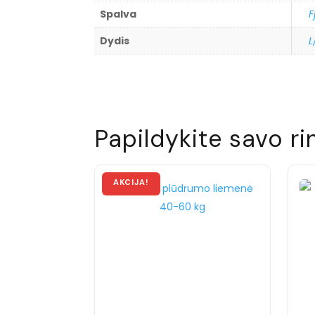
Spalva
F
Dydis
L
Papildykite savo ri