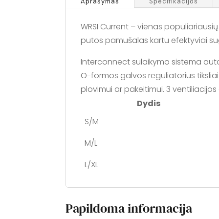
Aprašymas
Specifikacijos
WRSI Current – vienas populiariausių 
putos pamušalas kartu efektyviai sug
Interconnect sulaikymo sistema automa
O-formos galvos reguliatorius tikslia
plovimui ar pakeitimui. 3 ventiliacijo
Dydis
S/M
M/L
L/XL
Papildoma informacija