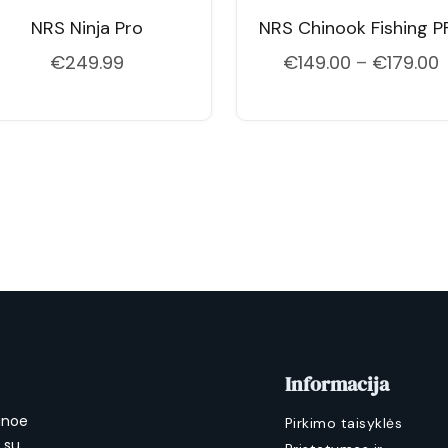
NRS Ninja Pro
NRS Chinook Fishing P
P
€
249.99
€
149.00
–
€
179.00
r
€
Informacija
anoe
Pirkimo taisyklės
a su