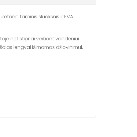
retano tarpinis sluoksnis ir EVA
oje net stipriai veikiant vandeniui.
ušalas lengvai išimamas džiovinimui,