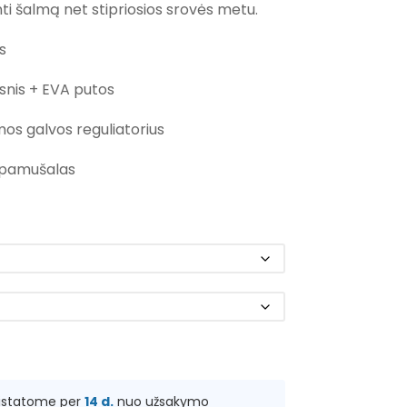
ti šalmą net stipriosios srovės metu.
s
ksnis + EVA putos
os galvos reguliatorius
 pamušalas
ristatome per
14 d.
nuo užsakymo