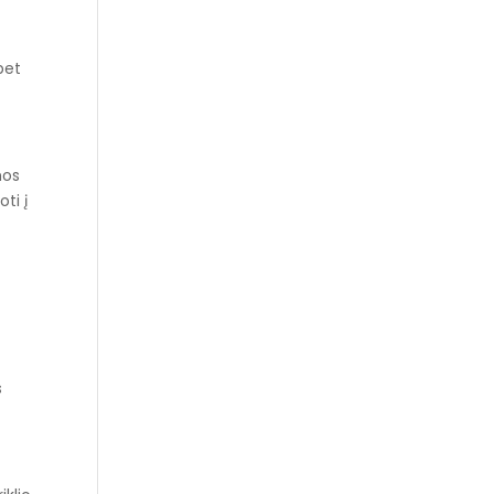
bet
mos
ti į
s