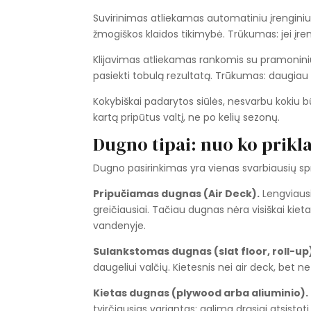
Suvirinimas atliekamas automatiniu įrengini
žmogiškos klaidos tikimybė. Trūkumas: jei įre
Klijavimas atliekamas rankomis su pramoniniu f
pasiekti tobulą rezultatą. Trūkumas: daugiau 
Kokybiškai padarytos siūlės, nesvarbu kokiu bū
kartą pripūtus valtį, ne po kelių sezonų.
Dugno tipai: nuo ko prik
Dugno pasirinkimas yra vienas svarbiausių spr
Pripučiamas dugnas (Air Deck).
Lengviausi
greičiausiai. Tačiau dugnas nėra visiškai kie
vandenyje.
Sulankstomas dugnas (slat floor, roll-up
daugeliui valčių. Kietesnis nei air deck, bet n
Kietas dugnas (plywood arba aliuminio).
tvirčiausias variantas: galima drąsiai atsistoti