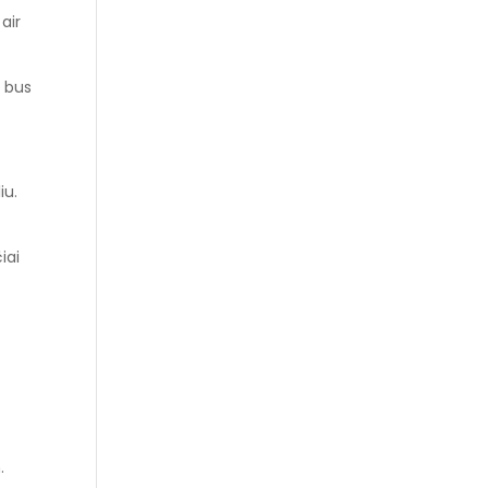
air
e bus
iu.
iai
.