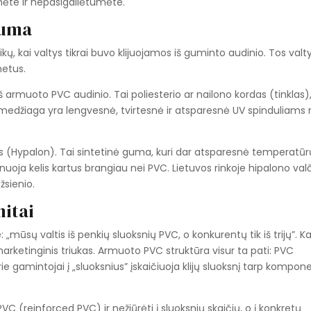
mėte ir nepasigailėtumėte.
guma
ikų, kai valtys tikrai buvo klijuojamos iš guminto audinio. Tos valt
metus.
armuoto PVC audinio. Tai poliesterio ar nailono kordas (tinklas),
medžiaga yra lengvesnė, tvirtesnė ir atsparesnė UV spinduliams 
as (Hypalon). Tai sintetinė guma, kuri dar atsparesnė temperatūr
nuoja kelis kartus brangiau nei PVC. Lietuvos rinkoje hipalono val
žsienio.
mitai
: „mūsų valtis iš penkių sluoksnių PVC, o konkurentų tik iš trijų”. K
marketinginis triukas. Armuoto PVC struktūra visur ta pati: PVC
rie gamintojai į „sluoksnius” įskaičiuoja klijų sluoksnį tarp kompon
 (reinforced PVC) ir nežiūrėti į sluoksnių skaičių, o į konkretų