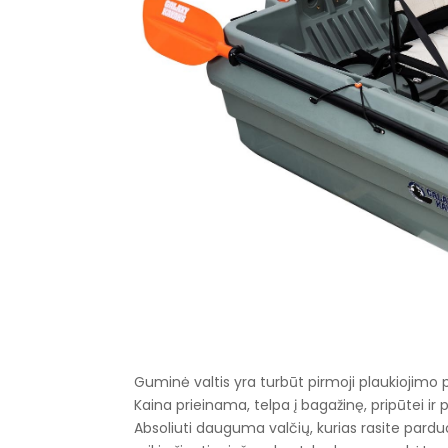
Guminė valtis yra turbūt pirmoji plaukiojimo p
Kaina prieinama, telpa į bagažinę, pripūtei ir
Absoliuti dauguma valčių, kurias rasite pard