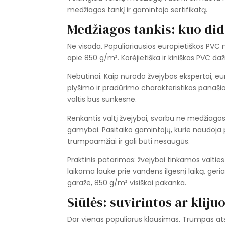
medžiagos tankį ir gamintojo sertifikatą.
Medžiagos tankis: kuo did
Ne visada. Populiariausios europietiškos PVC 
apie 850 g/m². Korėjietiška ir kiniškas PVC dažn
Nebūtinai. Kaip nurodo žvejybos ekspertai, eu
plyšimo ir pradūrimo charakteristikos panašios
valtis bus sunkesnė.
Renkantis valtį žvejybai, svarbu ne medžiagos
gamybai. Pasitaiko gamintojų, kurie naudoja 
trumpaamžiai ir gali būti nesaugūs.
Praktinis patarimas: žvejybai tinkamos valtie
laikoma lauke prie vandens ilgesnį laiką, geria
garaže, 850 g/m² visiškai pakanka.
Siūlės: suvirintos ar kliju
Dar vienas populiarus klausimas. Trumpas atsa