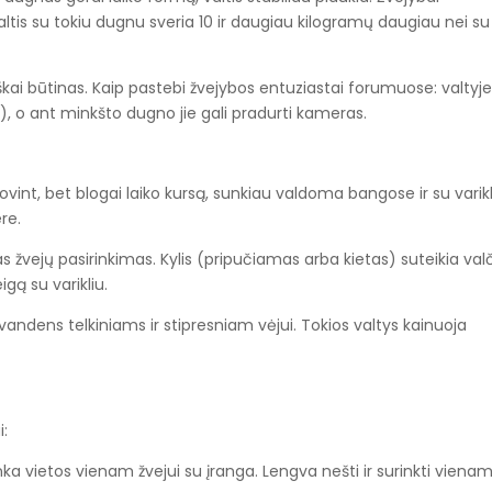
tis su tokiu dugnu sveria 10 ir daugiau kilogramų daugiau nei su 
škai būtinas. Kaip pastebi žvejybos entuziastai forumuose: valtyj
akių), o ant minkšto dugno jie gali pradurti kameras.
 stovint, bet blogai laiko kursą, sunkiau valdoma bangose ir su varikl
re.
s žvejų pasirinkimas. Kylis (pripučiamas arba kietas) suteikia valč
gą su varikliu.
andens telkiniams ir stipresniam vėjui. Tokios valtys kainuoja
i:
kanka vietos vienam žvejui su įranga. Lengva nešti ir surinkti vienam