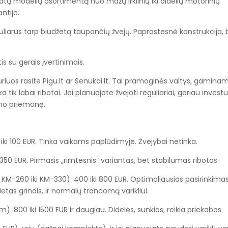
atų modelių asortimentą nuo mažų irklinių iki didelių motorinių
ntija.
uliarus tarp biudžetą taupančių žvejų. Paprastesnė konstrukcija, 
is su gerais įvertinimais.
kuriuos rasite Pigu.lt ar Senukai.lt. Tai pramoginės valtys, gamina
tik labai ribotai. Jei planuojate žvejoti reguliariai, geriau investuo
jimo priemonę.
iki 100 EUR. Tinka vaikams paplūdimyje. Žvejybai netinka.
 350 EUR. Pirmasis „rimtesnis” variantas, bet stabilumas ribotas.
ri KM-260 iki KM-330): 400 iki 800 EUR. Optimaliausias pasirinkima
 kietas grindis, ir normalų trancomą varikliui.
: 800 iki 1500 EUR ir daugiau. Didelės, sunkios, reikia priekabos.