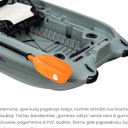
riemonė, apie kurią pagalvoja žvejys, norintis atitrūkti nuo kranto
 plaukioji. Tačiau šiandieninės „guminės valtys” seniai nėra iš gum
uotuvėse, pagamintos iš PVC audinio. Šiame gide papasakosiu, ką