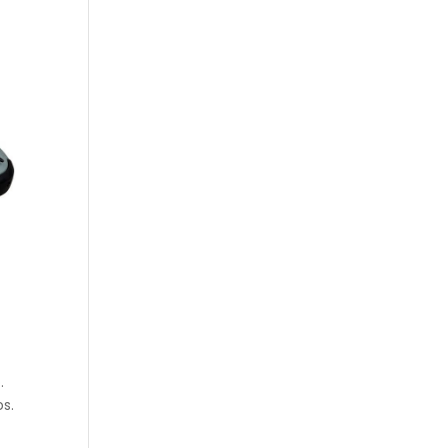
.
os.