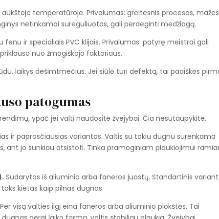
u aukštoje temperatūroje. Privalumas: greitesnis procesas, maže
nginys netinkamai sureguliuotas, gali perdeginti medžiagą.
enu ir specialiais PVC klijais. Privalumas: patyrę meistrai gali
priklauso nuo žmogiškojo faktoriaus.
du, laikys dešimtmečius. Jei siūlė turi defektą, tai paaiškės pirm
lauso patogumas
endimų, ypač jei valtį naudosite žvejybai. Čia nesutaupykite.
as ir paprasčiausias variantas. Valtis su tokiu dugnu surenkama
tas, ant jo sunkiau atsistoti. Tinka pramoginiam plaukiojimui ram
).
Sudarytas iš aliuminio arba faneros juostų. Standartinis varian
e toks kietas kaip pilnas dugnas.
Per visą valties ilgį eina faneros arba aliuminio plokštės. Tai
, dugnas gerai laiko formą, valtis stabiliau plaukia. Žvejybai