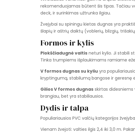
rekomenduojamas būtent šis tipas. Tačiau val
deck, ir surinkimas užtrunka ilgiau.
Žvejybai su spiningu kietas dugnas yra prakti
šlapių ir aštrių daiktų (voblerių, blizgių, triš
Formos ir kylis
Plokščiadugnė valtis
neturi kylio. Ji stabili
Tinka trumpiems išplaukimams ramiame eže
V formos dugnas su kyliu
yra populiariausia
kryptingumą, stabilumą bangose ir geresnę ei
Gilios V formos dugnas
skirtas didesniems v
brangiau, bet yra stabiliausios.
Dydis ir talpa
Populiariausios PVC valčių kategorijos žvejyba
Vienam žvejoti: valties ilgis 2,4 iki 3,0 m. Pa