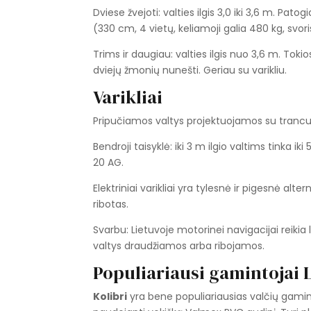
Dviese žvejoti: valties ilgis 3,0 iki 3,6 m. Pa
(330 cm, 4 vietų, keliamoji galia 480 kg, svori
Trims ir daugiau: valties ilgis nuo 3,6 m. Toki
dviejų žmonių nunešti. Geriau su varikliu.
Varikliai
Pripučiamos valtys projektuojamos su trancu (už
Bendroji taisyklė: iki 3 m ilgio valtims tinka iki 
20 AG.
Elektriniai varikliai yra tylesnė ir pigesnė al
ribotas.
Svarbu: Lietuvoje motorinei navigacijai reikia
valtys draudžiamos arba ribojamos.
Populiariausi gamintojai 
Kolibri
yra bene populiariausias valčių gaminto