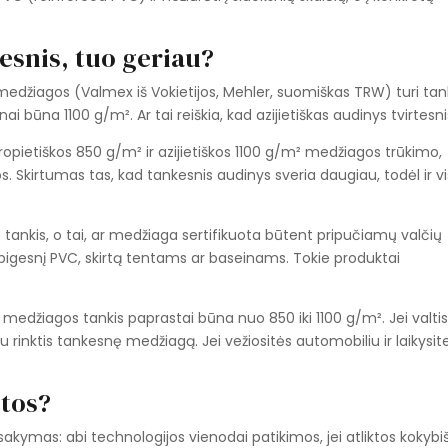
esnis, tuo geriau?
medžiagos (Valmex iš Vokietijos, Mehler, suomiškas TRW) turi tan
ai būna 1100 g/m². Ar tai reiškia, kad azijietiškas audinys tvirtesn
ropietiškos 850 g/m² ir azijietiškos 1100 g/m² medžiagos trūkimo,
. Skirtumas tas, kad tankesnis audinys sveria daugiau, todėl ir v
 tankis, o tai, ar medžiaga sertifikuota būtent pripučiamų valčių
pigesnį PVC, skirtą tentams ar baseinams. Tokie produktai
s medžiagos tankis paprastai būna nuo 850 iki 1100 g/m². Jei valti
u rinktis tankesnę medžiagą. Jei vežiositės automobiliu ir laikysit
otos?
kymas: abi technologijos vienodai patikimos, jei atliktos kokybiš