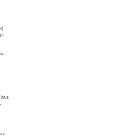
kį
is?
isa
s bus
e
kai.