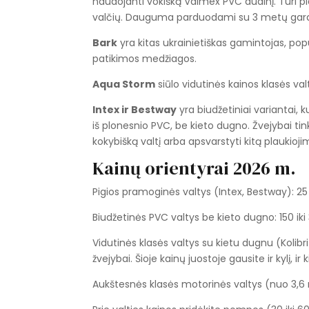
naudojanti vokišką Valmex PVC audinį. Turi pl
valčių. Dauguma parduodami su 3 metų gara
Bark
yra kitas ukrainietiškas gamintojas, pop
patikimos medžiagos.
Aqua Storm
siūlo vidutinės kainos klasės valt
Intex ir Bestway
yra biudžetiniai variantai, 
iš plonesnio PVC, be kieto dugno. Žvejybai tinka 
kokybišką valtį arba apsvarstyti kitą plaukio
Kainų orientyrai 2026 m.
Pigios pramoginės valtys (Intex, Bestway): 25 
Biudžetinės PVC valtys be kieto dugno: 150 iki
Vidutinės klasės valtys su kietu dugnu (Kolib
žvejybai. Šioje kainų juostoje gausite ir kylį, ir
Aukštesnės klasės motorinės valtys (nuo 3,6 m)