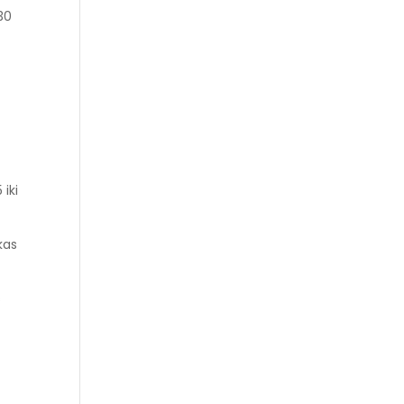
330
 iki
kas
s