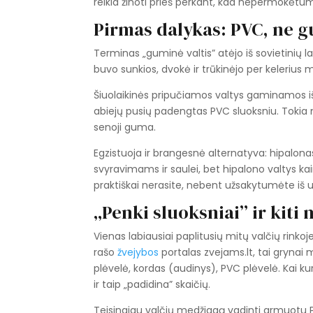
reikia žinoti prieš perkant, kad nepermokėtu
Pirmas dalykas: PVC, ne 
Terminas „guminė valtis” atėjo iš sovietinių la
buvo sunkios, dvokė ir trūkinėjo per kelerius 
Šiuolaikinės pripučiamos valtys gaminamos iš 
abiejų pusių padengtas PVC sluoksniu. Tokia 
senoji guma.
Egzistuoja ir brangesnė alternatyva: hipalon
svyravimams ir saulei, bet hipalono valtys kai
praktiškai nerasite, nebent užsakytumėte iš u
„Penki sluoksniai” ir kiti 
Vienas labiausiai paplitusių mitų valčių rinkoje
rašo
žvejybos
portalas zvejams.lt, tai grynai 
plėvelė, kordas (audinys), PVC plėvelė. Kai ku
ir taip „padidina” skaičių.
Teisingiau valčių medžiagą vadinti armuotu PVC