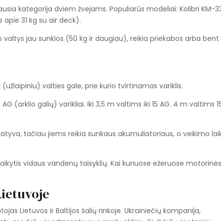
togiausia kategorija dviem žvejams. Populiarūs modeliai: Kolibri KM-
s apie 31 kg su air deck).
os valtys jau sunkios (50 kg ir daugiau), reikia priekabos arba bent
laipiniu) valties gale, prie kurio tvirtinamas variklis.
5 AG (arklio galių) varikliai. Iki 3,5 m valtims iki 15 AG. 4 m valtims 15
ternatyva, tačiau jiems reikia sunkaus akumuliatoriaus, o veikimo lai
 laikytis vidaus vandenų taisyklių. Kai kuriuose ežeruose motorinė
Lietuvoje
jas Lietuvos ir Baltijos šalių rinkoje. Ukrainiečių kompanija,