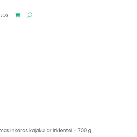
IJOS
rent
e
s inkaras kajakui ar irklentei – 700 g