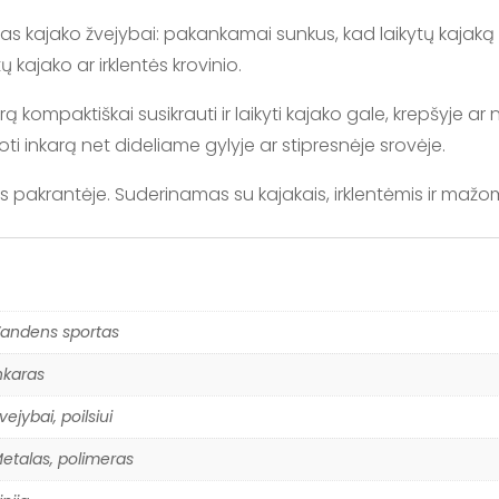
mas kajako žvejybai: pakankamai sunkus, kad laikytų kajaką 
ajako ar irklentės krovinio.
ą kompaktiškai susikrauti ir laikyti kajako gale, krepšyje a
ti inkarą net dideliame gylyje ar stipresnėje srovėje.
os pakrantėje. Suderinamas su kajakais, irklentėmis ir mažo
andens sportas
nkaras
vejybai, poilsiui
etalas, polimeras