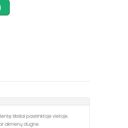
į
tę tiksliai pasirinktoje vietoje.
ro ar akmenų dugne.