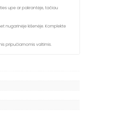
ties upe ar pakrantėje, tačiau
r net nugarinėje kišenėje. Komplekte
mis pripučiamomis valtimis.