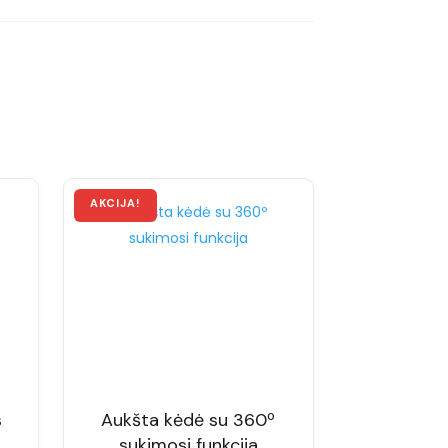
s
Aukšta kėdė su 360º
sukimosi funkcija