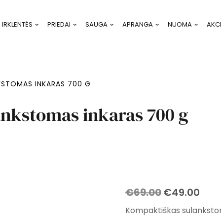
IRKLENTĖS
PRIEDAI
SAUGA
APRANGA
NUOMA
AKC
KSTOMAS INKARAS 700 G
nkstomas inkaras 700 g
Original
Cur
€
69.00
€
49.00
price
pric
Kompaktiškas sulankstoma
was:
is: