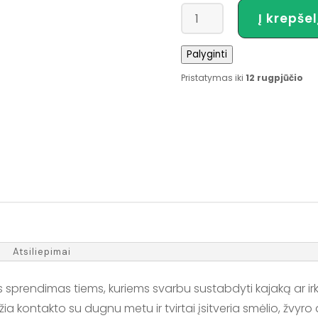
produkto
Į krepšel
kiekis:
Galaxy
Palyginti
Kayaks
sulankstomas
Pristatymas iki
12 rugpjūčio
inkaras
700
g
Atsiliepimai
sprendimas tiems, kuriems svarbu sustabdyti kajaką ar irklen
žia kontakto su dugnu metu ir tvirtai įsitveria smėlio, žvy