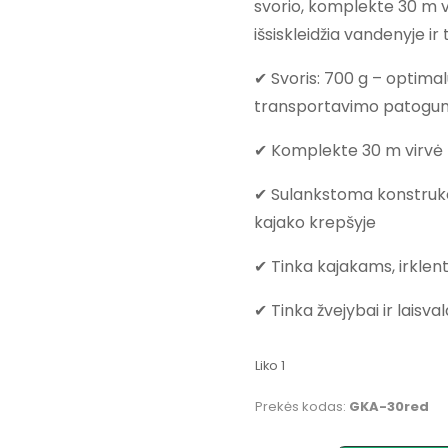
svorio, komplekte 30 m v
€69.00.
€49
išsiskleidžia vandenyje ir 
✔ Svoris: 700 g – optimal
transportavimo patogu
✔ Komplekte 30 m virvė
✔ Sulankstoma konstrukci
kajako krepšyje
✔ Tinka kajakams, irkle
✔ Tinka žvejybai ir laisva
Liko 1
Prekės kodas:
GKA-30red