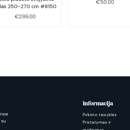
€
50.00
klas 250–270 cm #8150
€
299.00
Informacija
anoe
Pirkimo taisyklės
a su
Pristatymas ir
grąžinimas