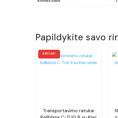
Kilmės šalis
K
Papildykite savo ri
Transportavimo ratukai
N
Railblaza C-TUG R su Kiwi
s