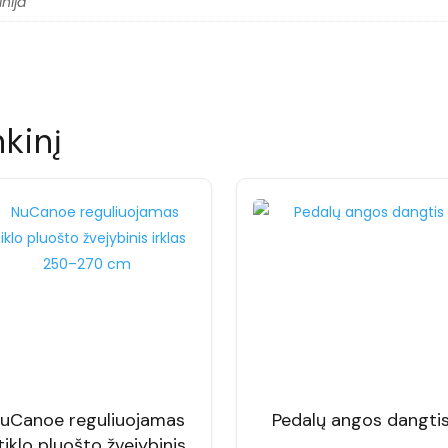
inija
nkinį
uCanoe reguliuojamas
Pedalų angos dangti
tiklo pluošto žvejybinis