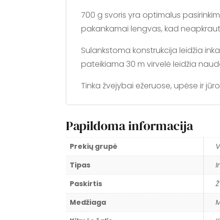
700 g svoris yra optimalus pasirinki
pakankamai lengvas, kad neapkrautų k
Sulankstoma konstrukcija leidžia inkar
pateikiama 30 m virvelė leidžia naudo
Tinka žvejybai ežeruose, upėse ir jūr
Papildoma informacija
Prekių grupė
V
Tipas
I
Paskirtis
Ž
Medžiaga
M