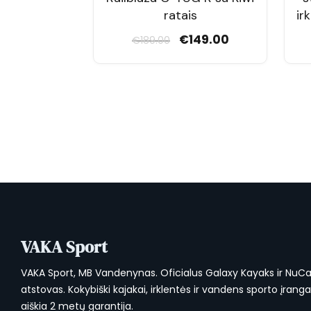
ratais
ir
Original
Current
€
149.00
€
189.00
price
price
was:
is:
€189.00.
€149.00.
VAKA Sport
VAKA Sport, MB Vandenynas. Oficialus Galaxy Kayaks ir NuC
atstovas. Kokybiški kajakai, irklentės ir vandens sporto įrang
aiškia 2 metų garantija.