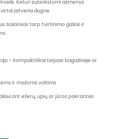
irvelė. Keturi sulankstomi ašmenys
.00.
tvirtai įsitveria dugne.
us balansas tarp tvirtinimo galios ir
mo
ja – kompaktiškai telpasi bagažinėje ar
ntėms ir mažoms valtims
laikiui ant ežerų, upių ar jūros pakrantės