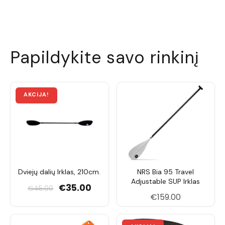
iliustracinio pobūdžio ir gali skirtis nuo
aprašyme pateiktos komplektacijos.
Papildykite savo rinkinį
Dviejų dalių Irklas, 210cm.
NRS Bia 95 Travel
Adjustable SUP Irklas
Original price was: €45.00.
Current price is: €35.00.
€
35.00
€
45.00
€
159.00