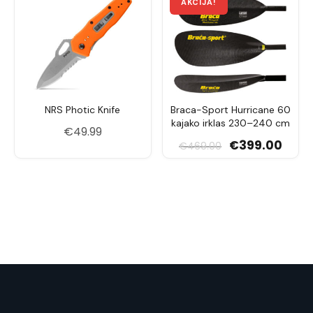
NRS Photic Knife
Braca-Sport Hurricane 60
kajako irklas 230–240 cm
€
49.99
Original price was
Current
€
399.00
€
469.00