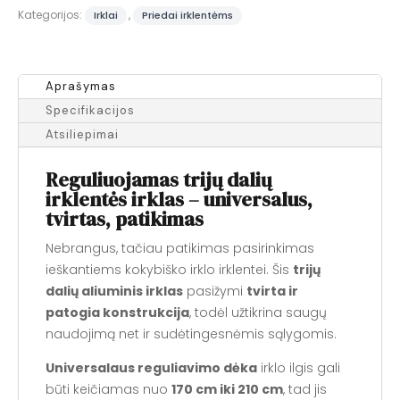
cm
Kategorijos:
,
Irklai
Priedai irklentėms
Aprašymas
Specifikacijos
Atsiliepimai
Reguliuojamas trijų dalių
irklentės irklas – universalus,
tvirtas, patikimas
Nebrangus, tačiau patikimas pasirinkimas
ieškantiems kokybiško irklo irklentei. Šis
trijų
dalių aliuminis irklas
pasižymi
tvirta ir
patogia konstrukcija
, todėl užtikrina saugų
naudojimą net ir sudėtingesnėmis sąlygomis.
Universalaus reguliavimo dėka
irklo ilgis gali
būti keičiamas nuo
170 cm iki 210 cm
, tad jis