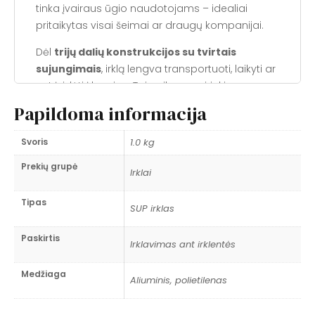
tinka įvairaus ūgio naudotojams – idealiai
pritaikytas visai šeimai ar draugų kompanijai.
Dėl
trijų dalių konstrukcijos su tvirtais
sujungimais
, irklą lengva transportuoti, laikyti ar
net įsidėti į kuprinę. Tai puikus pasirinkimas
tiems, kurie ieško
kompaktiško irklo be
Papildoma informacija
kompromisų kokybei
.
Svoris
1.0 kg
Techninės specifikacijos:
Prekių grupė
Irklai
Medžiagos:
aliuminis ir polietilenas
Reguliuojamas ilgis:
170–210 cm
Tipas
SUP irklas
Koto skersmuo:
3 cm
Irklo mentės išmatavimai:
17 x 45 cm
Paskirtis
Irklavimas ant irklentės
Svoris:
93,2 g
Dalių skaičius:
3
Medžiaga
Aliuminis, polietilenas
*Prekių nuotraukos yra informacinio –