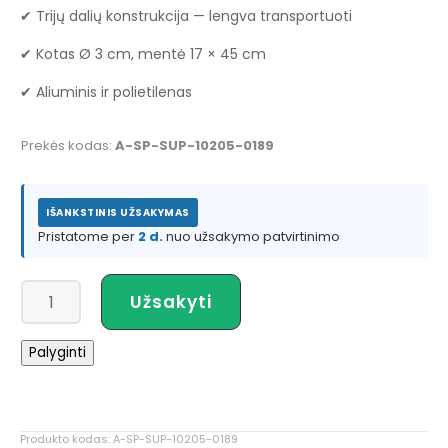
✔ Trijų dalių konstrukcija — lengva transportuoti
✔ Kotas Ø 3 cm, mentė 17 × 45 cm
✔ Aliuminis ir polietilenas
Prekės kodas:
A-SP-SUP-10205-0189
IŠANKSTINIS UŽSAKYMAS
Pristatome per
2 d.
nuo užsakymo patvirtinimo
produkto
Užsakyti
kiekis:
Irklas
Palyginti
irklentei
SUP
170–
210
Produkto kodas:
A-SP-SUP-10205-0189