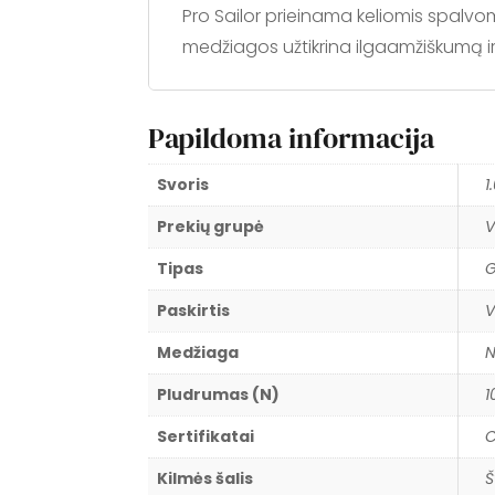
Pro Sailor prieinama keliomis spalvom
medžiagos užtikrina ilgaamžiškumą 
Papildoma informacija
Svoris
1
Prekių grupė
V
Tipas
G
Paskirtis
V
Medžiaga
N
Pludrumas (N)
1
Sertifikatai
C
Kilmės šalis
Š