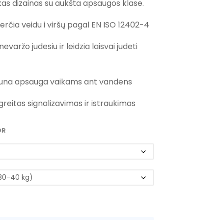
kas dizainas su aukšta apsaugos klase.
rough
9.99
erčia veidu i viršų pagal EN ISO 12402-4
evaržo judesiu ir leidzia laisvai judeti
utiuna apsauga vaikams ant vandens
greitas signalizavimas ir istraukimas
OR