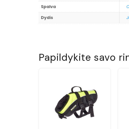
Spalva
O
Dydis
J
Papildykite savo ri