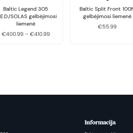
Baltic Legend 305
Baltic Split Front 100
E.D./SOLAS gelbėjimosi
gelbėjimosi liemenė
liemenė
€
55.99
Price
€
400.99
–
€
410.99
range:
€400.99
through
€410.99
Informacija