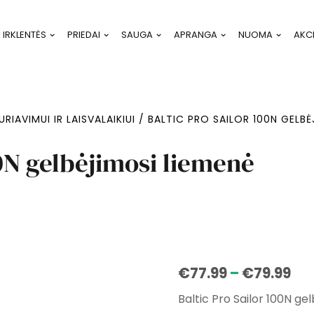
IRKLENTĖS
PRIEDAI
SAUGA
APRANGA
NUOMA
AKC
URIAVIMUI IR LAISVALAIKIUI
/ BALTIC PRO SAILOR 100N GELBĖ
00N gelbėjimosi liemenė
Pri
€
77.99
–
€
79.99
ran
Baltic Pro Sailor 100N ge
€7