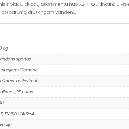
is ir plačiu dydžių asortimentu nuo XS iki XXL, tinkančiu vi
ir atsparumą druskingam vandeniui.
.0 kg
andens sportas
elbejiomsi liemene
aikams, buriavimui
ailonas, PE putos
00
E, EN ISO 12402-4
vedija