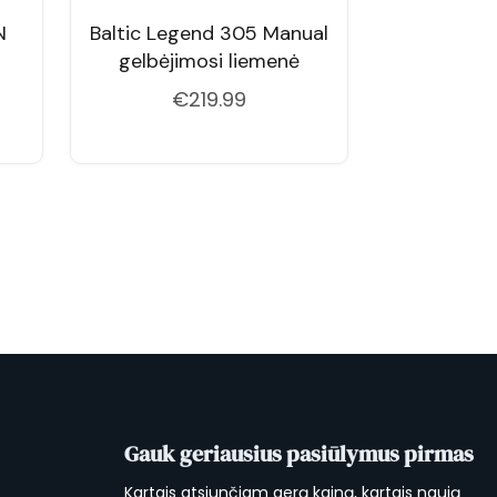
N
Baltic Legend 305 Manual
gelbėjimosi liemenė
€
219.99
Gauk geriausius pasiūlymus pirmas
Kartais atsiunčiam gerą kainą, kartais naują