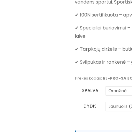
vandens sportui. Sportis
th
€7
✔ 100N sertifikuota – apv
✔ Specialiai buriavimui – n
laive
✔ Tarpkojų dirželis – b
✔ Svilpukas ir rankenė – 
Prekės kodas:
BL-PRO-SAIL
SPALVA
DYDIS