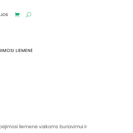
IJOS
JIMOSI LIEMENĖ
ce
ge:
lbėjimosi liemenė vaikams buriavimui ir
7.99