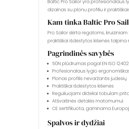
Baltic Pro Sailor yra profesionalaus
dizainas su plonu profiliu ir praktišk
Kam tinka Baltic Pro Sai
Pro Sailor skirta regatoms, kruiziniam 
praktiškai išdėstytos kišenės talpina
Pagrindinės savybės
50N plūdrumas pagal EN ISO 1240
Profesionalaus lygio ergonomiška
Plonas profilis nevaržantis judesių
Praktiškai išdėstytos kišenės
Reguliuojami dirželiai tobulam prit
Atšvaitinės detalės matomumui
CE sertifikuota, gaminama Europo
Spalvos ir dydžiai