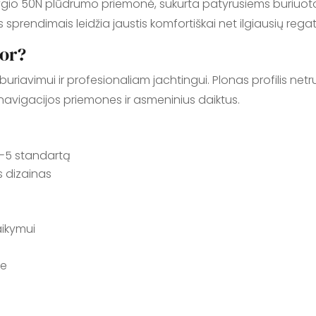
 lygio 50N plūdrumo priemonė, sukurta patyrusiems buriuot
ais sprendimais leidžia jaustis komfortiškai net ilgiausių reg
lor?
buriavimui ir profesionaliam jachtingui. Plonas profilis netru
 navigacijos priemones ir asmeninius daiktus.
2-5 standartą
s dizainas
aikymui
je