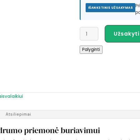
P
IŠANKSTINIS UŽSAKYMAS
pa
produkto
Užsakyti
kiekis:
Baltic
Palyginti
Pro
Sailor
100N
gelbėjimosi
liemenė
aisvalaikiui
Atsiliepimai
lūdrumo priemonė buriavimui