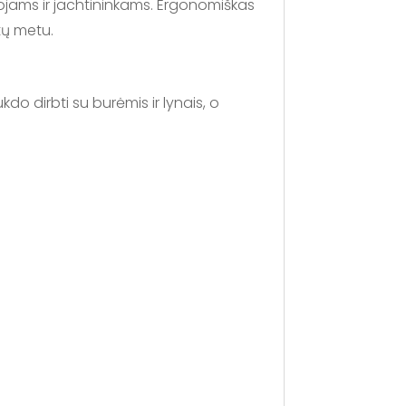
ojams ir jachtininkams. Ergonomiškas
atų metu.
kdo dirbti su burėmis ir lynais, o