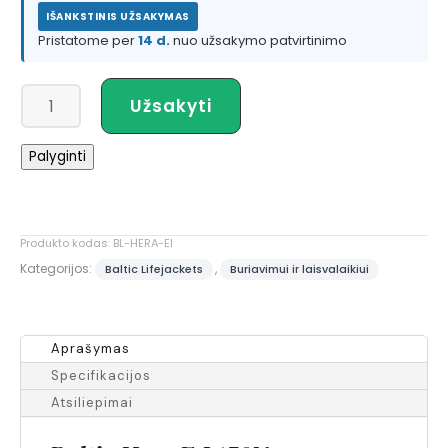
IŠANKSTINIS UŽSAKYMAS
Pristatome per
14 d.
nuo užsakymo patvirtinimo
produkto
Užsakyti
kiekis:
Baltic
Palyginti
Hera
E.I
gelbėjimosi
liemenė
Produkto kodas:
BL-HERA-EI
Kategorijos:
,
Baltic Lifejackets
Buriavimui ir laisvalaikiui
Aprašymas
Specifikacijos
Atsiliepimai