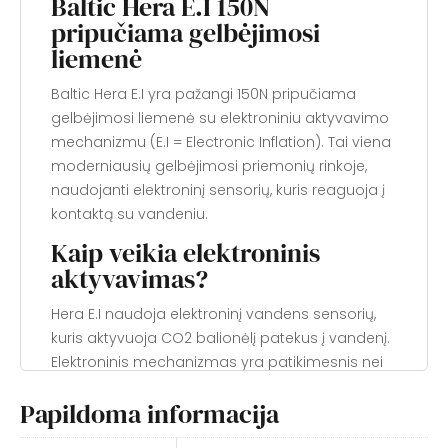
Baltic Hera E.I 150N
pripučiama gelbėjimosi
liemenė
Baltic Hera E.I yra pažangi 150N pripučiama
gelbėjimosi liemenė su elektroniniu aktyvavimo
mechanizmu (E.I = Electronic Inflation). Tai viena
moderniausių gelbėjimosi priemonių rinkoje,
naudojanti elektroninį sensorių, kuris reaguoja į
kontaktą su vandeniu.
Kaip veikia elektroninis
aktyvavimas?
Hera E.I naudoja elektroninį vandens sensorių,
kuris aktyvuoja CO2 balionėlį patekus į vandenį.
Elektroninis mechanizmas yra patikimesnis nei
tradicinis hidrostatinis, nes reaguoja greičiau ir
Papildoma informacija
neveikia drėgmė ar lietaus purslai. Papildomai
liemenę galima aktyvuoti ir rankiniu būdu.