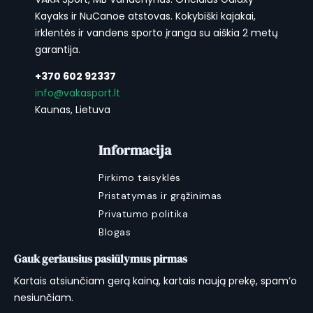
Kayaks ir NuCanoe atstovas. Kokybiški kajakai,
irklentės ir vandens sporto įranga su aiškia 2 metų
garantija.
+370 602 92337
info@vakasport.lt
Kaunas, Lietuva
Informacija
Pirkimo taisyklės
Pristatymas ir grąžinimas
Privatumo politika
Blogas
Gauk geriausius pasiūlymus pirmas
Kartais atsiunčiam gerą kainą, kartais naują prekę, spam’o
nesiunčiam.