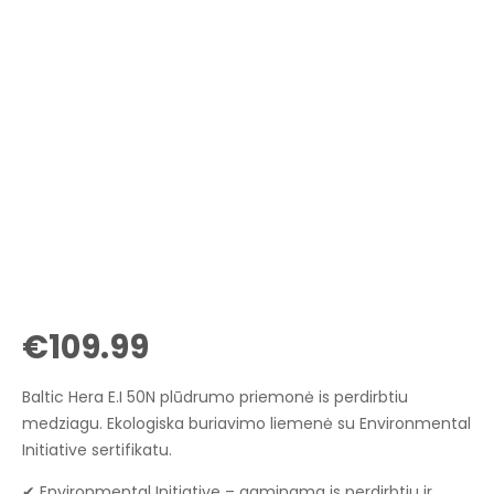
€
109.99
Baltic Hera E.I 50N plūdrumo priemonė is perdirbtiu
medziagu. Ekologiska buriavimo liemenė su Environmental
Initiative sertifikatu.
✔ Environmental Initiative – gaminama is perdirbtiu ir