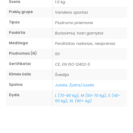
Svoris
1.0 kg
Pagrindinės savybės
Prekių grupė
Vandens sportas
150N plūdrumas pagal EN ISO 12402-3
Tipas
Pludrumo priemone
standartą
Paskirtis
Buriavimui, tvari gamyba
Elektroninis aktyvavimo mechanizmas (E.I)
Greitesnis aktyvavimas nei hidrostatinis
Medžiaga
Perdirbtas nailonas, neoprenas
Papildomas rankinis aktyvavimas
Pludrumas (N)
50
Kompaktiškas dizainas, plonas profilis
Sertifikatai
Atšvaitinės detalės
CE, EN ISO 12402-5
CE sertifikuota, gaminama Europoje
Kilmės šalis
Švedija
Priežiūra
Spalva
Juoda
,
Žydra/Juoda
Dydis
L (70-90 kg)
,
M (50-70 kg)
,
S (40-
Elektroninis mechanizmas veikia su baterija,
50 kg)
,
XL (90+ kg)
kurią rekomenduojama keisti kasmet. Po
kiekvieno aktyvavimo būtina pakeisti CO2
balionėlį ir elektroninį aktyvatorių.
Kaip pasirinkti tinkamą dydį?