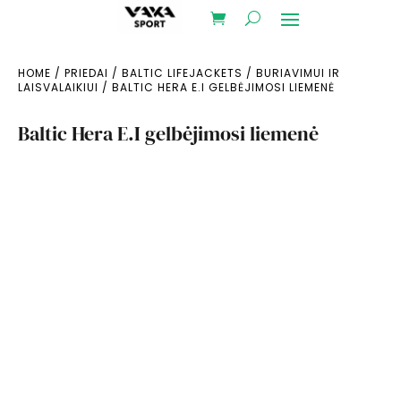
HOME
/
PRIEDAI
/
BALTIC LIFEJACKETS
/
BURIAVIMUI IR
LAISVALAIKIUI
/ BALTIC HERA E.I GELBĖJIMOSI LIEMENĖ
Baltic Hera E.I gelbėjimosi liemenė