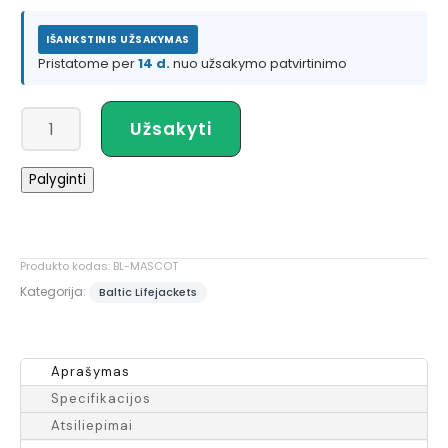
IŠANKSTINIS UŽSAKYMAS
Pristatome per
14 d.
nuo užsakymo patvirtinimo
produkto
Užsakyti
kiekis:
Baltic
Palyginti
Mascot
gelbėjimosi
liemenė
šunims
Produkto kodas:
BL-MASCOT
Kategorija:
Baltic Lifejackets
Aprašymas
Specifikacijos
Atsiliepimai