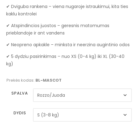
through
✔ Dviguba rankena – viena nugaroje istraukimui, kita ties
€53.99
kaklu kontrolei
✔ Atspindincios juostos – geresnis matomumas
prieblandoje ir ant vandens
✔ Neopreno apkakle – minksta ir neerzina augintinio odos
✔ 5 dydziu pasirinkimas – nuo XS (0-4 kg) iki XL (30-40
kg)
Prekės kodas:
BL-MASCOT
SPALVA
DYDIS