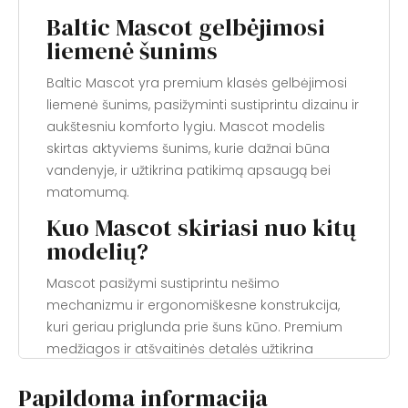
Baltic Mascot gelbėjimosi
liemenė šunims
Baltic Mascot yra premium klasės gelbėjimosi
liemenė šunims, pasižyminti sustiprintu dizainu ir
aukštesniu komforto lygiu. Mascot modelis
skirtas aktyviems šunims, kurie dažnai būna
vandenyje, ir užtikrina patikimą apsaugą bei
matomumą.
Kuo Mascot skiriasi nuo kitų
modelių?
Mascot pasižymi sustiprintu nešimo
mechanizmu ir ergonomiškesne konstrukcija,
kuri geriau priglunda prie šuns kūno. Premium
medžiagos ir atšvaitinės detalės užtikrina
ilgaamžiškumą ir saugumą net prastomis
Papildoma informacija
matomumo sąlygomis.