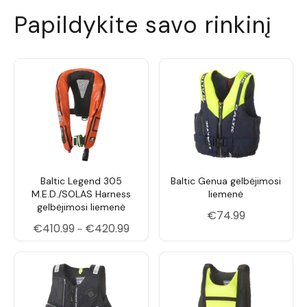
L
— 15-40 kg
Papildykite savo rinkinį
XL
— 40+ kg
XXL
— 40++ kg
Jei šuns svoris yra ties dviejų dydžių riba,
rekomenduojame rinktis didesnį dydį.
Baltic Legend 305
Baltic Genua gelbėjimosi
M.E.D./SOLAS Harness
liemenė
gelbėjimosi liemenė
€
74.99
Price range: €410.99 through €420.99
€
410.99
€
420.99
–