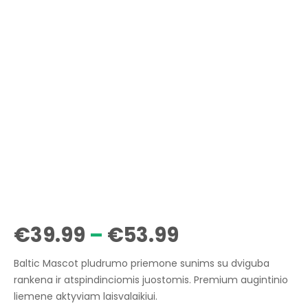
Price
€
39.99
–
€
53.99
range:
Baltic Mascot pludrumo priemone sunims su dviguba
€39.99
rankena ir atspindinciomis juostomis. Premium augintinio
liemene aktyviam laisvalaikiui.