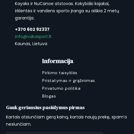
Kayaks ir NuCanoe atstovas. Kokybiški kajakai,
irklentės ir vandens sporto įranga su aiškia 2 metų
garantija.
+370 602 92337
info@vakasport.lt
Kaunas, Lietuva
Informacija
Pirkimo taisyklės
Pristatymas ir grąžinimas
Privatumo politika
Blogas
Gauk geriausius pasiūlymus pirmas
Kartais atsiunčiam gerą kainą, kartais naują prekę, spam’o
nesiunčiam.