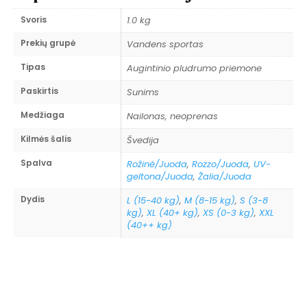
Pagrindinės savybės
Svoris
1.0 kg
Premium kokybės medžiagos ir konstrukcija
Prekių grupė
Vandens sportas
Sustiprintas nešimo mechanizmas su rankena
Tipas
Augintinio pludrumo priemone
D žiedas pavadėlio prisegimui
Paskirtis
Sunims
Ergonomiškas dizainas pritaikytas šuns
anatomijai
Medžiaga
Nailonas, neoprenas
Atšvaitinės detalės iš visų pusių
Kilmės šalis
Švedija
Reguliuojami dirželiai tobulam pritaikymui
Spalva
5 metų gamintojo garantija
Rožinė/Juoda
,
Rozzo/Juoda
,
UV-
geltona/Juoda
,
Žalia/Juoda
Dydžiai ir spalvos
Dydis
L (15-40 kg)
,
M (8-15 kg)
,
S (3-8
kg)
,
XL (40+ kg)
,
XS (0-3 kg)
,
XXL
Mascot siūloma šešių dydžių. Pasirinkite pagal
(40++ kg)
šuns svorį:
XS
— 0-3 kg
S
— 3-8 kg
M
— 8-15 kg