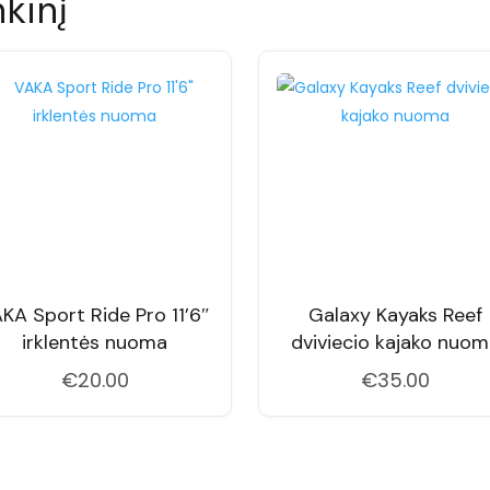
nkinį
KA Sport Ride Pro 11’6″
Galaxy Kayaks Reef
irklentės nuoma
dviviecio kajako nuo
€
20.00
€
35.00