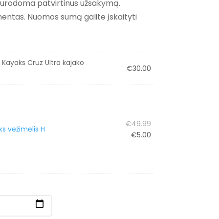
nurodoma patvirtinus užsakymą.
entas. Nuomos sumą galite įskaityti
 Kayaks Cruz Ultra kajako
€
30.00
Original
€
49.99
s vežimėlis H
price
Current
€
5.00
was:
price
€49.99.
is:
€5.00.