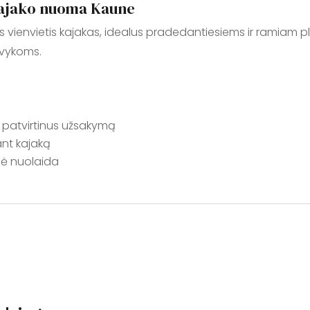
kajako nuoma Kaune
as vienvietis kajakas, idealus pradedantiesiems ir ramiam p
švykoms.
patvirtinus užsakymą
ant kajaką
nė nuolaida