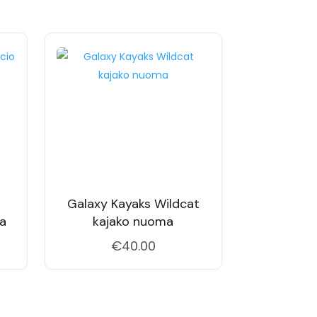
Galaxy Kayaks Wildcat
ma
kajako nuoma
€
40.00