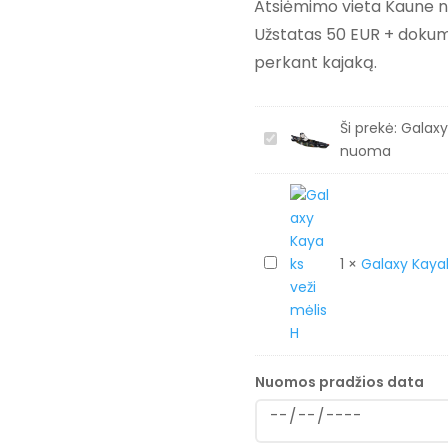
Atsiėmimo vieta Kaune 
Užstatas 50 EUR + dokum
perkant kajaką.
Ši prekė:
Galaxy
G
nuoma
a
l
a
x
y
G
1
×
Galaxy Kayak
K
a
a
l
y
a
a
x
k
y
Nuomos pradžios data
s
K
C
a
r