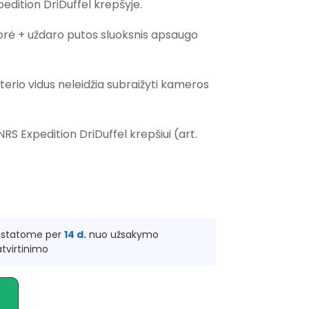
pedition DriDuffel krepšyje.
šorė + uždaro putos sluoksnis apsaugo
terio vidus neleidžia subraižyti kameros
NRS Expedition DriDuffel krepšiui (art.
ristatome per
14 d.
nuo užsakymo
tvirtinimo