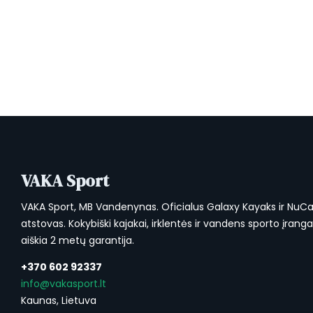
was:
is:
€189.00.
€149.00.
VAKA Sport
VAKA Sport, MB Vandenynas. Oficialus Galaxy Kayaks ir NuC
atstovas. Kokybiški kajakai, irklentės ir vandens sporto įrang
aiškia 2 metų garantija.
+370 602 92337
info@vakasport.lt
Kaunas, Lietuva