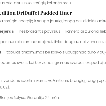
rius prietaisus nuo smūgių kelionės metu.
edition DriDuffel Padded Liner
a smūgio energiją ir saugo jautrią įrangą net didelės apk
terjeras
— nesibražantis paviršius — kamera ar žiūronai lie
pari nuolatiniam naudojimui, tinka daugiau nei vienai sez
l
— tobulas tinkamumas be laisvo siūbuojančio tūrio viduj
edamas svoris, kai kiekvienas gramas svarbus ekspedicijo
r vandens sportininkams, vežantiems brangią įrangą upių a
8.02).
Baltijos šalyse. Garantija 24 mėn.