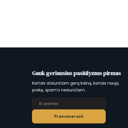
€139.00.
€89.99.
Gauk geriausius pasiūlymus pirmas
Kartais atsiunčiam gerą kainą, kartais naują
prekę, spam’o nesiunčiam.
Prenumeruok