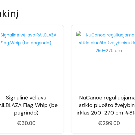
nkinį
Signalinė vėliava
NuCanoe reguliuojam
AILBLAZA Flag Whip (be
stiklo pluošto žvejybin
pagrindo)
irklas 250–270 cm #8
€
30.00
€
299.00