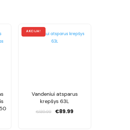
as
Vandeniui atsparus
is
krepšys 63L
150
Original
Current
€
89.99
€
139.00
price
price
was:
is: