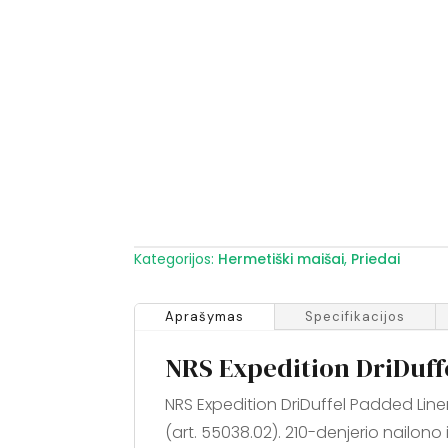
Kategorijos:
Hermetiški maišai
,
Priedai
Aprašymas
Specifikacijos
NRS Expedition DriDuffe
NRS Expedition DriDuffel Padded Liner
(art. 55038.02). 210-denjerio nailono 