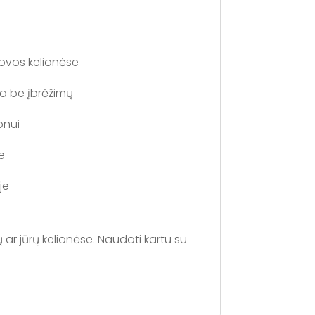
rovos kelionėse
ka be įbrėžimų
onui
e
je
r jūrų kelionėse. Naudoti kartu su