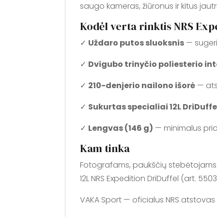
saugo kameras, žiūronus ir kitus jaut
Kodėl verta rinktis NRS Exp
✓
Uždaro putos sluoksnis
— sugeri
✓
Dvigubo trinyčio poliesterio in
✓
210-denjerio nailono išorė
— ats
✓
Sukurtas specialiai 12L DriDuffe
✓
Lengvas (146 g)
— minimalus prid
Kam tinka
Fotografams, paukščių stebėtojams i
12L NRS Expedition DriDuffel (art. 5503
VAKA Sport — oficialus NRS atstovas 