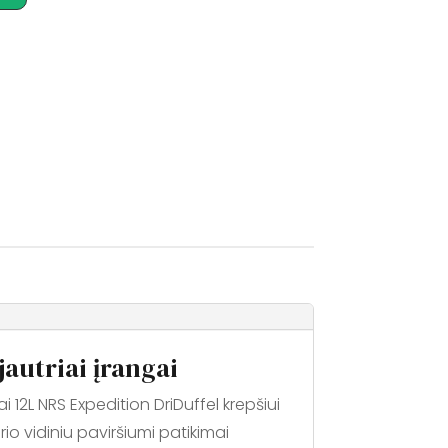
autriai įrangai
12L NRS Expedition DriDuffel krepšiui
rio vidiniu paviršiumi patikimai