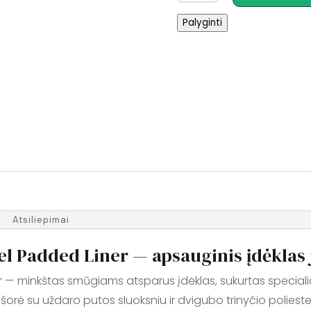
NRS
Palyginti
Expedition
DriDuffel
Padded
Liner
Atsiliepimai
l Padded Liner — apsauginis įdėklas j
 — minkštas smūgiams atsparus įdėklas, sukurtas specialiai 
išorė su uždaro putos sluoksniu ir dvigubo trinyčio polieste