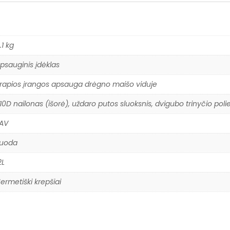
.1 kg
psauginis įdėklas
rapios įrangos apsauga drėgno maišo viduje
10D nailonas (išorė), uždaro putos sluoksnis, dvigubo trinyčio polie
AV
Juoda
2L
ermetiški krepšiai