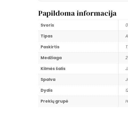
Papildoma informacija
Svoris
0
Tipas
A
Paskirtis
T
Medžiaga
2
Kilmės šalis
J
Spalva
Dydis
1
Prekių grupė
H