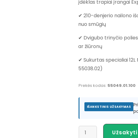
įdėklas trapiai įrangai Ex
✔ 210-denjerio nailono i
nuo smūgių
✔ Dvigubo trinyčio polies
ar žiūronų
✔ Sukurtas specialiai 12L 
55038.02)
Prekės kodas:
55049.01.100
P
IŠANKSTINIS UŽSAKYMAS
pa
produkto
Užsakyti
kiekis: