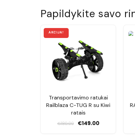
Papildykite savo ri
Transportavimo ratukai
Railblaza C-TUG R su Kiwi
R
ratais
Original
Current
€
149.00
€
189.00
price
price