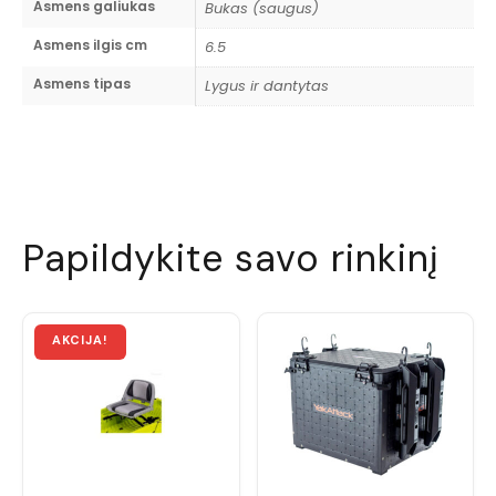
Asmens galiukas
Bukas (saugus)
Asmens ilgis cm
6.5
Asmens tipas
Lygus ir dantytas
Papildykite savo rinkinį