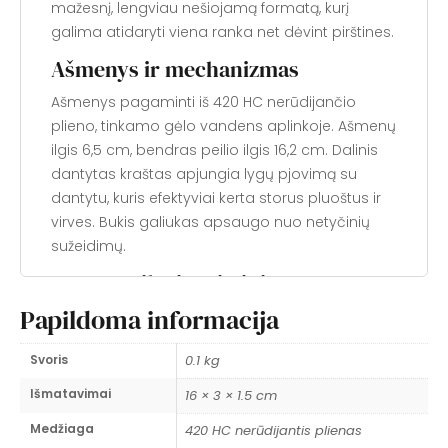
mažesnį, lengviau nešiojamą formatą, kurį
galima atidaryti viena ranka net dėvint pirštines.
Ašmenys ir mechanizmas
Ašmenys pagaminti iš 420 HC nerūdijančio
plieno, tinkamo gėlo vandens aplinkoje. Ašmenų
ilgis 6,5 cm, bendras peilio ilgis 16,2 cm. Dalinis
dantytas kraštas apjungia lygų pjovimą su
dantytu, kuris efektyviai kerta storus pluoštus ir
virves. Bukis galiukas apsaugo nuo netyčinių
sužeidimų.
Ergonomika ir tvirtinimas
Papildoma informacija
Tekstūruota G10 rankena užtikrina tvirtą sukibimą
net šlapiomis rankomis. Liner-lock
Svoris
0.1 kg
mechanizmas saugiai fiksuoja ašmenis
atidarytuose ir uždarytose pozicijose. Keturių
Išmatavimai
16 × 3 × 1.5 cm
pozicijų kišeninis klipas leidžia tvirtinti prie kelnių
Medžiaga
420 HC nerūdijantis plienas
kišenės arba gelbėjimosi liemenės. Padidintas