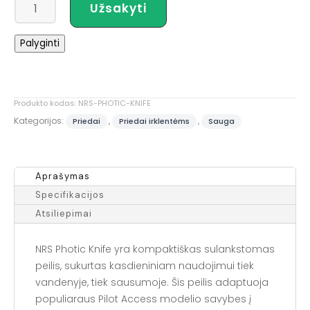
produkto
Užsakyti
kiekis:
NRS
Palyginti
Photic
Knife
Produkto kodas:
NRS-PHOTIC-KNIFE
Kategorijos:
,
,
Priedai
Priedai irklentėms
Sauga
Aprašymas
Specifikacijos
Atsiliepimai
NRS Photic Knife yra kompaktiškas sulankstomas
peilis, sukurtas kasdieniniam naudojimui tiek
vandenyje, tiek sausumoje. Šis peilis adaptuoja
populiaraus Pilot Access modelio savybes į