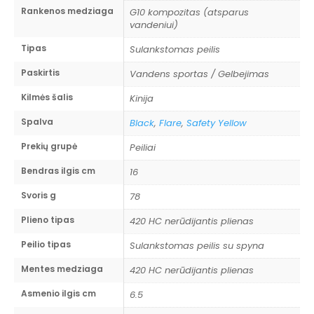
nykščio anga leidžia atidaryti peilį viena ranka
Rankenos medziaga
G10 kompozitas (atsparus
greitai ir patikimai.
vandeniui)
Jimping sistema
Tipas
Sulankstomas peilis
Paskirtis
Viršutinėje ašmenų kraštinėje dalyje esantys
Vandens sportas / Gelbejimas
dantukai (jimping) fiksuoja nykščio poziciją ir
Kilmės šalis
Kinija
neleidžia pirštui slysti pjovimo metu. Šis bruožas
Spalva
Black
,
Flare
,
Safety Yellow
ypač svarbus dirbant drėgnomis rankomis ant
vandens.
Prekių grupė
Peiliai
Bendras ilgis cm
16
Svoris g
78
Plieno tipas
420 HC nerūdijantis plienas
Peilio tipas
Sulankstomas peilis su spyna
Mentes medziaga
420 HC nerūdijantis plienas
Asmenio ilgis cm
6.5