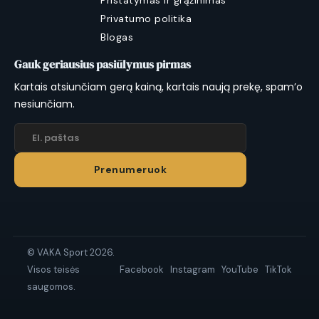
Pristatymas ir grąžinimas
Privatumo politika
Blogas
Gauk geriausius pasiūlymus pirmas
Kartais atsiunčiam gerą kainą, kartais naują prekę, spam’o
nesiunčiam.
Prenumeruok
© VAKA Sport 2026.
Visos teisės
Facebook
Instagram
YouTube
TikTok
saugomos.