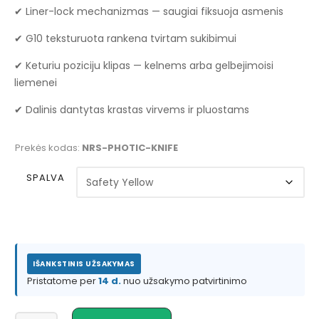
✔ Liner-lock mechanizmas — saugiai fiksuoja asmenis
✔ G10 teksturuota rankena tvirtam sukibimui
✔ Keturiu poziciju klipas — kelnems arba gelbejimoisi
liemenei
✔ Dalinis dantytas krastas virvems ir pluostams
Prekės kodas:
NRS-PHOTIC-KNIFE
SPALVA
IŠANKSTINIS UŽSAKYMAS
Pristatome per
14 d.
nuo užsakymo patvirtinimo