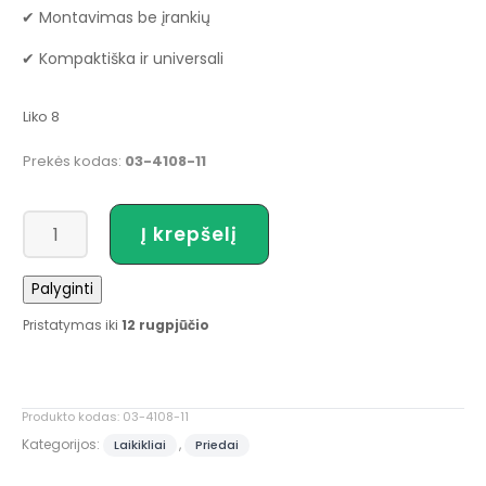
✔ Montavimas be įrankių
✔ Kompaktiška ir universali
Liko 8
Prekės kodas:
03-4108-11
produkto
Į krepšelį
kiekis:
RAILBLAZA
Palyginti
Užraktas
MiniPort
Pristatymas iki
12 rugpjūčio
Produkto kodas:
03-4108-11
Kategorijos:
,
Laikikliai
Priedai