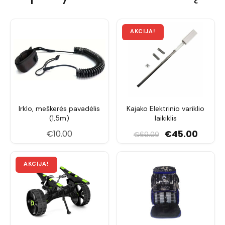
Irklo, meškerės pavadėlis
Kajako Elektrinio variklio
(1,5m)
laikiklis
Original price was
Current 
€
10.00
€
45.00
€
69.00