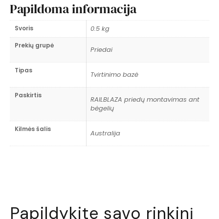
Papildoma informacija
Svoris
0.5 kg
Prekių grupė
Priedai
Tipas
Tvirtinimo bazė
Paskirtis
RAILBLAZA priedų montavimas ant
bėgelių
Kilmės šalis
Australija
Papildykite savo rinkinį