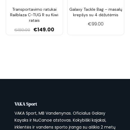
Transportavimo ratukai
Galaxy Tackle Bag – masalų
Railblaza C-TUG R su Kiwi
krepšys su 4 dėžutėmis
ratais
€
99.00
Original price was: €189.00.
Current price is: €149.00.
€
149.00
€
189.00
VAKA Sport
VAKA Sport, MB Vandenynas. Oficialus Galaxy
Kayaks ir NuCanoe atstovas. Kokybiški kajakai,
irklentės ir vandens sporto įranga su aiškia 2 metų