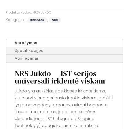
Irklentė
Produkto kodas:
NRS-JUKDO
Kategorijos:
,
Irklentės
NRS
Aprašymas
Specifikacijos
Atsiliepimai
NRS Jukdo — IST serijos
universali irklentė viskam
Jukdo yra aukščiausios klasės irklentė tiems,
kurie nori vieno geriausio įrankio viskam: greičiui
lygiame vandenyje, manevravimui bangose,
fitneso treniruotėms, jogai ar naktinėms
ekspedicijoms. IST (Integrated Shaping
Technology) daugiakamerė konstrukcija