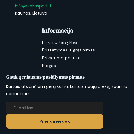
Komplektacija
info@vakasport.lt
Super Pump II aukšto slėgio siurblys su
Kaunas, Lietuva
manometru
1 turistinis (Touring) plektas
Informacija
3 universalūs (All-Water) plektai
Pirkimo taisyklės
Kelioninis kuprinės tipo krepšys
Pristatymas ir grąžinimas
Remonto rinkinys
Privatumo politika
Medžiaga ir garantija
Blogas
PVC išorė; Z/Blend austo poliesterio drop-stitch
Gauk geriausius pasiūlymus pirmas
šerdis. Garantija: 3 metai mažmeninei, 1 metai
Kartais atsiunčiam gerą kainą, kartais naują prekę, spam’o
komercinei naudai.
nesiunčiam.
Prenumeruok