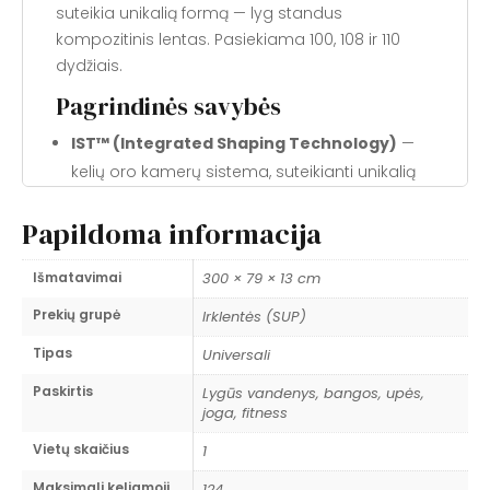
suteikia unikalią formą — lyg standus
kompozitinis lentas. Pasiekiama 100, 108 ir 110
dydžiais.
Pagrindinės savybės
IST™ (Integrated Shaping Technology)
—
kelių oro kamerų sistema, suteikianti unikalią
formą ir standumą, nebūdingą įprastoms
Papildoma informacija
pripučiamoms irklentėms.
Z/Blend Core™
— 20% standžesnė ir 15%
Išmatavimai
300 × 79 × 13 cm
lengvesnė nei ankstesniai modeliai.
True Balance
— IST serijos konstruktyvinė
Prekių grupė
Irklentės (SUP)
kulminacija: neprilygstamas standumas,
Tipas
Universali
stabilumas ir ilgaamžiškumas.
Paskirtis
Lygūs vandenys, bangos, upės,
Pagr. kamera iki 20 PSI; šoninės kameros —
joga, fitness
5 PSI
.
Vietų skaičius
1
DropDeck™
— borto aukštis išlaikytas, denis
prileistas žemiau: mažesnis svorio centras,
Maksimali keliamoji
124