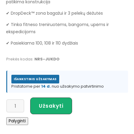
patikima konstrukcija
✔ DropDeck™ zona bagažui ir 3 pelekų dėžutės
✔ Tinka fitneso treniruotėms, bangoms, upėms ir
ekspedicijoms
✔ Pasiekiama 100, 108 ir 110 dydžiais
Prekės kodas:
NRS-JUKDO
IŠANKSTINIS UŽSAKYMAS
Pristatome per
14 d.
nuo užsakymo patvirtinimo
produkto
Užsakyti
kiekis:
NRS
Palyginti
Jukdo
SUP