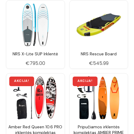
EVA stomp pad galinei kojai.
Modelių specifikacija
Parametras
Jukdo 100
Jukdo 108
Ilgis
300 cm
325 cm
Plotis
79 cm
86 cm
NRS X-Lite SUP Irklentė
NRS Rescue Board
Storis
13 cm
13 cm
€
795.00
€
545.99
Nosies plotis
58,4 cm
59,7 cm
Uodegos plotis
53,3 cm
55,9 cm
Svoris
9,5 kg
11 kg
Tūris
234 L
271 L
Rekomenduojamas
40–86 kg
68–113 kg
Amber Red Queen 10.6 PRO
Pripučiamos irklentės
svoris (irkluotojas +
irklentės komplektas
komplektas AMBER PRIME