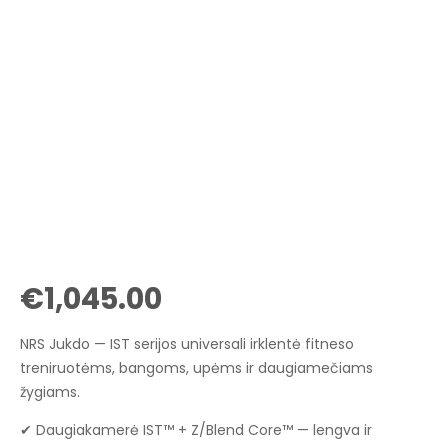
€
1,045.00
NRS Jukdo — IST serijos universali irklentė fitneso
treniruotėms, bangoms, upėms ir daugiamečiams
žygiams.
✔ Daugiakamerė IST™ + Z/Blend Core™ — lengva ir