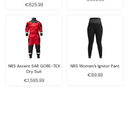
€
825.99
6
39.5
5
7
40.5
6
8
41.5
7
9
42.5
8
10
44
9
NRS Ascent SAR GORE-TEX
NRS Women’s Ignitor Pant
11
45
10
Dry Suit
€
89.99
12
46.5
11
€
1,595.99
13
47.5
12
14
48
13