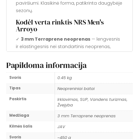
paviršiumi. Klasikinė forma, patikrinta daugybėje
sezonų.
Kodėl verta rinktis NRS Men's
Arroyo
✓
3 mm Terraprene neoprenas
— lengvesnis
ir elastingesnis nei standartinis neoprenas,
puikiai prisitaiko prie pėdos formos
Papildoma informacija
✓
Guminė padangė
— patikimas sukibimas ant
drėgnų akmenų, laiptų ir kajako denio bet
Svoris
0.45 kg
kokiomis sąlygomis
Tipas
Neopreniniai batai
✓
YKK® čiurnies užtrauktukas
— plačiai
Paskirtis
Irklavimas, SUP, Vandens turizmas,
atsiveria, lengvai apsiauti su neopreno
Žvejyba
kojinėmis ar vieni
Medžiaga
3 mm Terraprene neoprenas
✓
Greitai džiūstantis pamušalas
— vidus
Kilmės šalis
nekaupią vandens, pėdos lieka sausesnės
JAV
Svoris
~450 g
✓
Unisex tinkamas profilis
— tinkamas ir