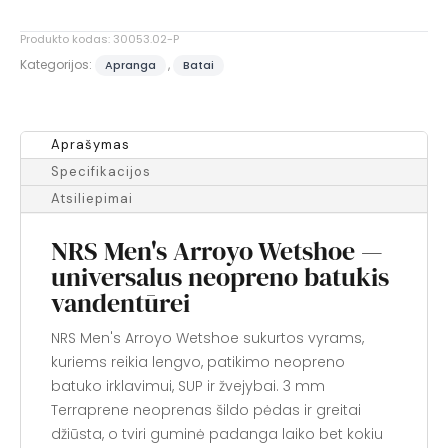
Wetshoe
Produkto kodas:
30053.02-P
Kategorijos:
,
Apranga
Batai
Aprašymas
Specifikacijos
Atsiliepimai
NRS Men's Arroyo Wetshoe —
universalus neopreno batukis
vandentūrei
NRS Men's Arroyo Wetshoe sukurtos vyrams,
kuriems reikia lengvo, patikimo neopreno
batuko irklavimui, SUP ir žvejybai. 3 mm
Terraprene neoprenas šildo pėdas ir greitai
džiūsta, o tviri guminė padanga laiko bet kokiu