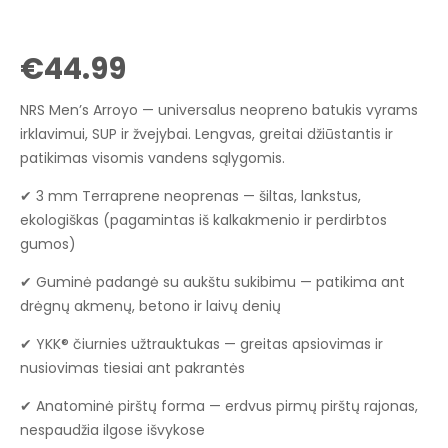
€
44.99
NRS Men’s Arroyo — universalus neopreno batukis vyrams
irklavimui, SUP ir žvejybai. Lengvas, greitai džiūstantis ir
patikimas visomis vandens sąlygomis.
✔ 3 mm Terraprene neoprenas — šiltas, lankstus,
ekologiškas (pagamintas iš kalkakmenio ir perdirbtos
gumos)
✔ Guminė padangė su aukštu sukibimu — patikima ant
drėgnų akmenų, betono ir laivų denių
✔ YKK® čiurnies užtrauktukas — greitas apsiovimas ir
nusiovimas tiesiai ant pakrantės
✔ Anatominė pirštų forma — erdvus pirmų pirštų rajonas,
nespaudžia ilgose išvykose