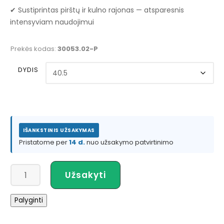
✔ Sustiprintas pirštų ir kulno rajonas — atsparesnis
intensyviam naudojimui
Prekės kodas:
30053.02-P
DYDIS
IŠANKSTINIS UŽSAKYMAS
Pristatome per
14 d.
nuo užsakymo patvirtinimo
produkto
Užsakyti
kiekis:
NRS
Palyginti
Men's
Arroyo