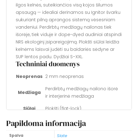
ilgos kelnės, suteikiančios visą kojos šilumos
apsaugą — idealiai derinamos su Ignitor švarku
sukuriant pilną aprangos sistemą vėsesniam
vandeniui. Perdirbtų medžiagų nailonas tiek
išorėje, tiek viduje ir dope-dyed audiniai atspindi
NRS ekologinį įsipareigojimą. Plokšti siūlai leidžia
kelnėms laisvai judėti su baidariės sėdyne ar
SUP lentos padu. Dydžiai S–XXL.
Techniniai duomenys
Neoprenas
2 mm neoprenas
Perdirbtų medžiagų nailono išorė
Medžiaga
ir interjerinė medžiaga
Siūlai
Plokšti (flat-lock)
Papildoma informacija
Dope-dyed perdirbtų medžiagų
Audiniai
veido audiniai
Spalva
Slate