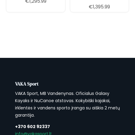
€
1,295.99
€
1,395.99
VAKA Sport
VAKA Sport, MB Vandenynas. Oficialus Galaxy
Kayaks ir NuCanoe atstovas. Kokybiški kajakai,
irklentės ir vandens sporto įranga su aiškia 2 metų
garantija.
+370 602 92337
info@vakasport.lt