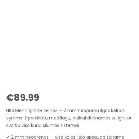
€
89.99
NRS Men’s Ignitor kelnės — 2 mm neoprenų ilgos kelnės
vyrams iš perdirbtų medžiagų, puikiai derinamos su Ignitor
švarku viso kūno šilumos sistemai.
✔ 2 mm neoprenas — viso kojos ilgio apsauga šaltame