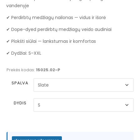
vandenyje
✔ Perdirbtų medžiagų nailonas — vidus ir išorė
✔ Dope-dyed perdirbtų medžiagų veido audiniai
✔ Plokšti siūlai — lankstumas ir komfortas
✔ Dydžiai: S–XXL
Prekės kodas:
15025.02-P
SPALVA
DYDIS