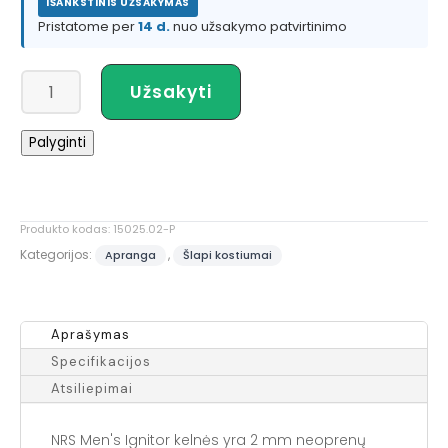
IŠANKSTINIS UŽSAKYMAS
Pristatome per
14 d.
nuo užsakymo patvirtinimo
produkto
Užsakyti
kiekis:
NRS
Palyginti
Men's
Ignitor
Pant
Produkto kodas:
15025.02-P
Kategorijos:
,
Apranga
Šlapi kostiumai
Aprašymas
Specifikacijos
Atsiliepimai
NRS Men's Ignitor kelnės yra 2 mm neoprenų