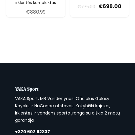
Komplektacija
irklentės komplektas
Original price was:
Current
€
699.00
€
775.00
€
880.99
Super Pump II aukšto slėgio siurblys su
manometru
1 turistinis (Touring) plektas
Kelioninis kuprinės tipo krepšys
Remonto rinkinys
Medžiaga ir garantija
PVC išorė; Z/Blend austo poliesterio drop-stitch
šerdis. Spalva: Turquoise. Garantija: 3 metai
mažmeninei, 1 metai komercinei naudai.
VAKA Sport
VAKA Sport, MB Vandenynas. Oficialus Galaxy
Kayaks ir NuCanoe atstovas. Kokybiški kajakai,
irklentės ir vandens sporto įranga su aiškia 2 metų
garantija.
+370 602 92337