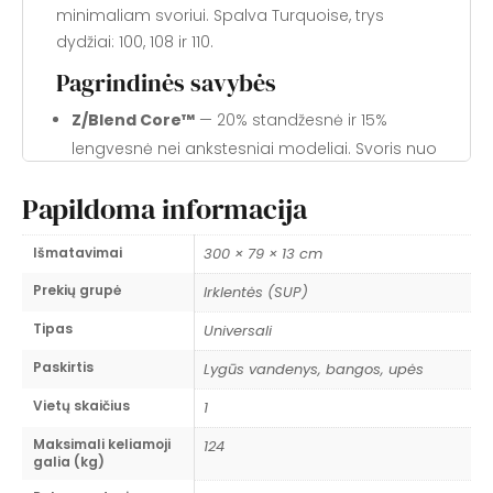
minimaliam svoriui. Spalva Turquoise, trys
dydžiai: 100, 108 ir 110.
Pagrindinės savybės
Z/Blend Core™
— 20% standžesnė ir 15%
lengvesnė nei ankstesniai modeliai. Svoris nuo
6 kg.
Papildoma informacija
Iki 20 PSI slėgio
— vieno kambario
konstrukcija su dviasluoksnėmis sienelėmis.
Išmatavimai
300 × 79 × 13 cm
Bravo vožtuvas
— kompaktiškas dizainas,
Prekių grupė
leidžiantis irklentę susukti kompaktiškiau.
Irklentės (SUP)
QuickClick™ pelekų sistema
— greitai
Tipas
Universali
keičiami pelekų moduliai skirtingiems
Paskirtis
Lygūs vandenys, bangos, upės
vandenims.
4 tvirtinimo taškai
ant nosies guminių
Vietų skaičius
1
virvelių sistemai; 1 nerūdijančio plieno D-žiedas
Maksimali keliamoji
124
galia (kg)
uodegoje dirželiui.
4 PVC + 1 nerūdijančio plieno D-žiedai
.