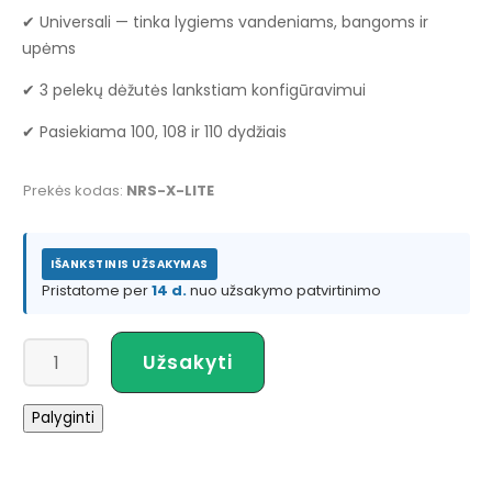
✔ Universali — tinka lygiems vandeniams, bangoms ir
upėms
✔ 3 pelekų dėžutės lankstiam konfigūravimui
✔ Pasiekiama 100, 108 ir 110 dydžiais
Prekės kodas:
NRS-X-LITE
IŠANKSTINIS UŽSAKYMAS
Pristatome per
14 d.
nuo užsakymo patvirtinimo
produkto
Užsakyti
kiekis:
NRS
Palyginti
X-
Lite
SUP