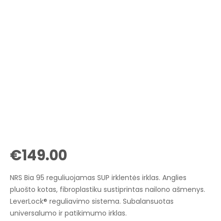
€
149.00
NRS Bia 95 reguliuojamas SUP irklentės irklas. Anglies
pluošto kotas, fibroplastiku sustiprintas nailono ašmenys.
LeverLock® reguliavimo sistema. Subalansuotas
universalumo ir patikimumo irklas.