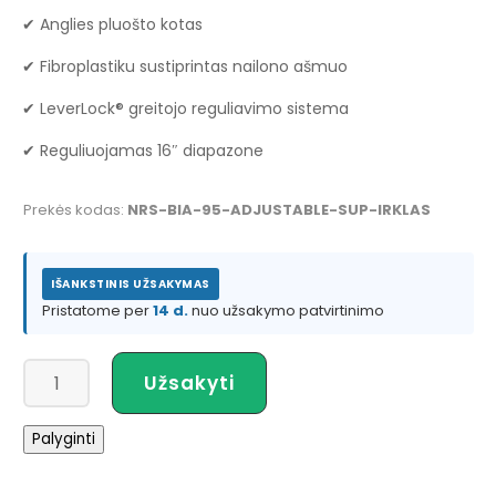
✔ Anglies pluošto kotas
✔ Fibroplastiku sustiprintas nailono ašmuo
✔ LeverLock® greitojo reguliavimo sistema
✔ Reguliuojamas 16″ diapazone
Prekės kodas:
NRS-BIA-95-ADJUSTABLE-SUP-IRKLAS
IŠANKSTINIS UŽSAKYMAS
Pristatome per
14 d.
nuo užsakymo patvirtinimo
produkto
Užsakyti
kiekis:
NRS
Palyginti
Bia
95