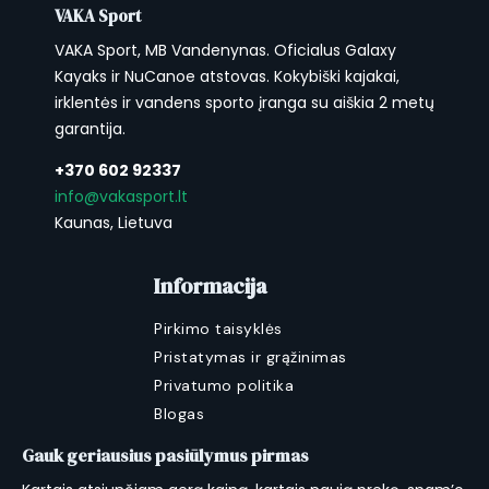
VAKA Sport
213.36
187.96
213.36
VAKA Sport, MB Vandenynas. Oficialus Galaxy
Bia 95 Adjustable SUP Paddle
– tai patikimas
Kayaks ir NuCanoe atstovas. Kokybiški kajakai,
pasirinkimas įvairiems irklavimo stiliams ir
irklentės ir vandens sporto įranga su aiškia 2 metų
sąlygoms. Užsisakykite dabar ir mėgaukitės
garantija.
neprilygstamu komfortu ir patvarumu! 🚀
+370 602 92337
VIDEO (spausti ant teksto)
info@vakasport.lt
Kaunas, Lietuva
NRS
sukurta
Idaho, JAV
.
Informacija
Pirkimo taisyklės
Pristatymas ir grąžinimas
Privatumo politika
Blogas
Gauk geriausius pasiūlymus pirmas