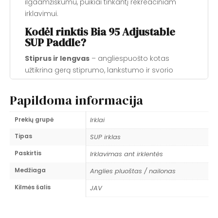
ilgaamžiškumu, puikiai tinkantį rekreaciniam
irklavimui.
Kodėl rinktis Bia 95 Adjustable
SUP Paddle?
Stiprus ir lengvas
– angliespuošto kotas
užtikrina gerą stiprumo, lankstumo ir svorio
balansą už patrauklią kainą.
Patvarūs ašmenys
– fibroplastiku sustiprinti
Papildoma informacija
nailono ašmenys suteikia standumą ir
atsparumą smūgiams.
Prekių grupė
Irklai
Efektyvus judėjimas
– 10 laipsnių ašmenų
Tipas
SUP irklas
kampas užtikrina sklandų ir efektyvų įtraukimo
etapą.
Paskirtis
Irklavimas ant irklentės
Stabilus plaukimas
– šiek tiek dihedrinis
Medžiaga
Anglies pluoštas / nailonas
paviršius padeda išvengti vibracijos ir leidžia
sklandžiai atlikti smūgius.
Kilmės šalis
JAV
Apsauga nuo kliūčių
– užapvalinta ašmenų
viršūnė padeda atmušti akmenis, susiduriant su