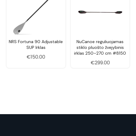
medžiaga:
Koto forma:
Tiesus
Reguliuojamas:
Taip,
LeverLock®
sistema
Naudojimas:
Universalus (rekreacija,
NRS Fortuna 90 Adjustable
NuCanoe reguliuojamas
turizmas)
SUP Irklas
stiklo pluošto žvejybinis
irklas 250–270 cm #8150
€
150.00
Kitos savybės:
10° ašmenų nuokrypis,
€
299.00
užapvalinta viršūnė, mažas
vibracijos laipsnis
Rekomenduojamas ilgis pagal ūgį
Ūgis
Touring / Fitness
Whitewater / Surf
(cm)
ilgis (cm)
ilgis (cm)
167.62
147.32
172.72
180.32
160.02
180.34
193.02
172.72
193.04