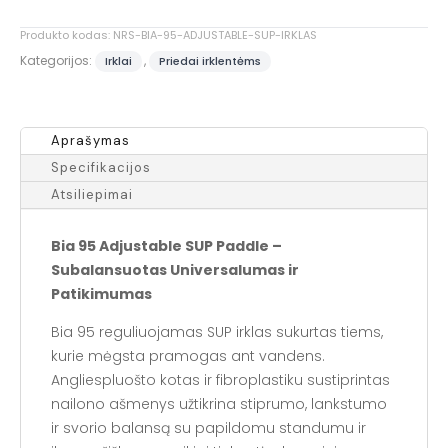
Adjustable
SUP
Produkto kodas:
NRS-BIA-95-ADJUSTABLE-SUP-IRKLAS
Irklas
Kategorijos:
,
Irklai
Priedai irklentėms
Aprašymas
Specifikacijos
Atsiliepimai
Bia 95 Adjustable SUP Paddle –
Subalansuotas Universalumas ir
Patikimumas
Bia 95 reguliuojamas SUP irklas sukurtas tiems,
kurie mėgsta pramogas ant vandens.
Angliespluošto kotas ir fibroplastiku sustiprintas
nailono ašmenys užtikrina stiprumo, lankstumo
ir svorio balansą su papildomu standumu ir