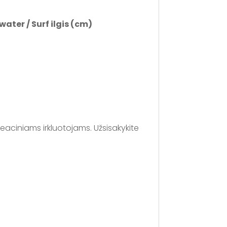
ater / Surf ilgis (cm)
reaciniams irkluotojams. Užsisakykite