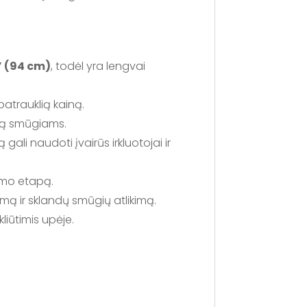
” (94 cm)
, todėl yra lengvai
patrauklią kainą.
umą smūgiams.
lą gali naudoti įvairūs irkluotojai ir
imo etapą.
lumą ir sklandų smūgių atlikimą.
iūtimis upėje.