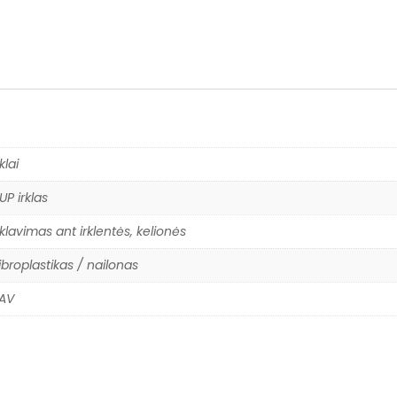
rklai
UP irklas
rklavimas ant irklentės, kelionės
ibroplastikas / nailonas
AV