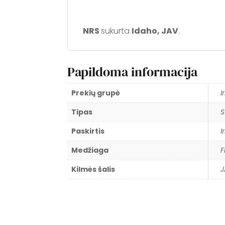
NRS
sukurta
Idaho, JAV
.
Papildoma informacija
Prekių grupė
I
Tipas
S
Paskirtis
I
Medžiaga
F
Kilmės šalis
J