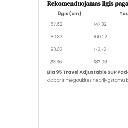
Rekomenduojamas ilgis paga
Ūgis (cm)
Tou
167.62
147.32
180.32
160.02
193.02
172.72
213.36
187.96
Bia 95 Travel Adjustable SUP Pad
dabar ir mėgaukitės neprilygstamu 