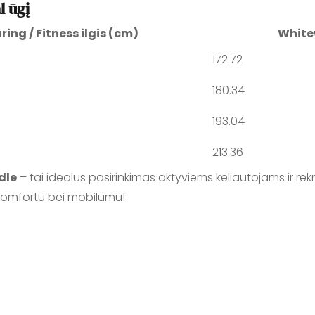
l ūgį
ring / Fitness ilgis (cm)
Whitew
172.72
180.34
193.04
213.36
dle
– tai idealus pasirinkimas aktyviems keliautojams ir rek
komfortu bei mobilumu!