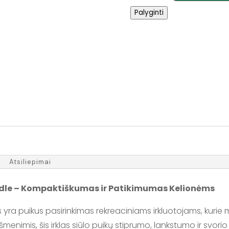
NRS
Palyginti
Bia
95
Travel
Adjustable
SUP
Irklas
Atsiliepimai
addle – Kompaktiškumas ir Patikimumas Kelionėms
s yra puikus pasirinkimas rekreaciniams irkluotojams, kurie m
 ašmenimis, šis irklas siūlo puikų stiprumo, lankstumo ir svo