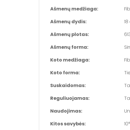
Ašmenų medžiaga:
Fi
Ašmenų dydis:
18
Ašmenų plotas:
61
Ašmenų forma:
Si
Koto medžiaga:
Fi
Koto forma:
Ti
Suskaidomas:
Ta
Reguliuojamas:
Ta
Naudojimas:
Un
Kitos savybės:
10