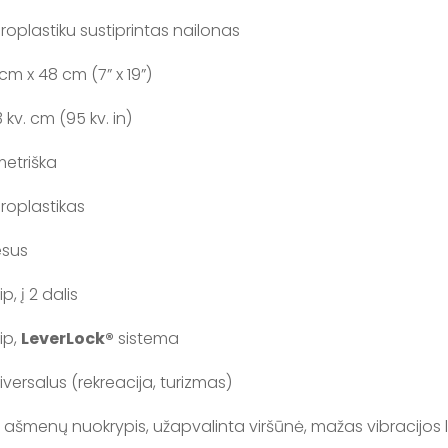
broplastiku sustiprintas nailonas
 cm x 48 cm (7” x 19”)
3 kv. cm (95 kv. in)
metriška
broplastikas
esus
ip, į 2 dalis
ip,
LeverLock®
sistema
iversalus (rekreacija, turizmas)
° ašmenų nuokrypis, užapvalinta viršūnė, mažas vibracijos 