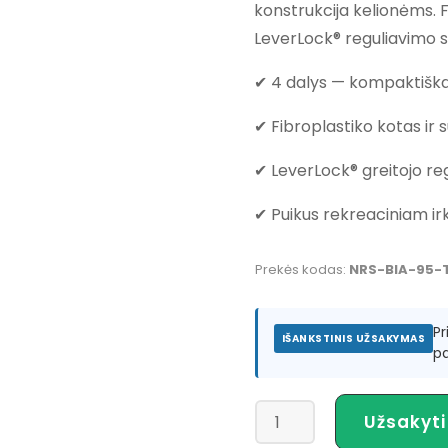
konstrukcija kelionėms. F
LeverLock® reguliavimo s
✔ 4 dalys — kompaktiška
✔ Fibroplastiko kotas ir 
✔ LeverLock® greitojo re
✔ Puikus rekreaciniam irk
Prekės kodas:
NRS-BIA-95-
P
IŠANKSTINIS UŽSAKYMAS
pa
produkto
Užsakyti
kiekis: