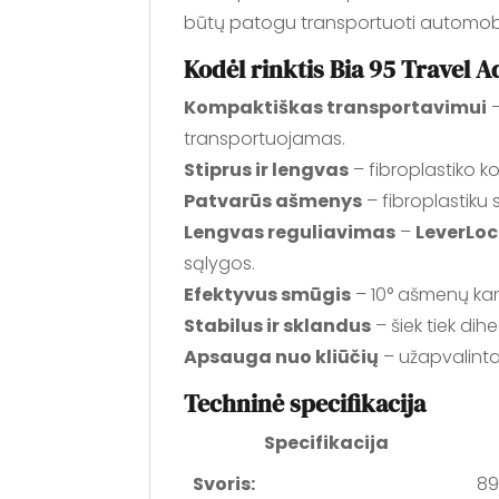
būtų patogu transportuoti automobili
Kodėl rinktis Bia 95 Travel 
Kompaktiškas transportavimui
–
transportuojamas.
Stiprus ir lengvas
– fibroplastiko k
Patvarūs ašmenys
– fibroplastiku
Lengvas reguliavimas
–
LeverLoc
sąlygos.
Efektyvus smūgis
– 10° ašmenų kam
Stabilus ir sklandus
– šiek tiek dih
Apsauga nuo kliūčių
– užapvalinta
Techninė specifikacija
Specifikacija
Svoris:
89