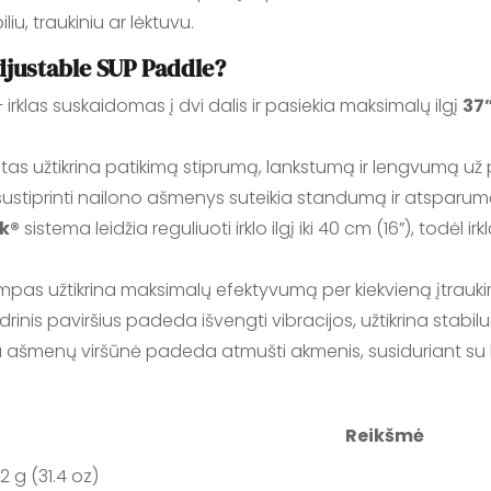
u, traukiniu ar lėktuvu.
Adjustable SUP Paddle?
 irklas suskaidomas į dvi dalis ir pasiekia maksimalų ilgį
37
otas užtikrina patikimą stiprumą, lankstumą ir lengvumą už 
 sustiprinti nailono ašmenys suteikia standumą ir atspar
k®
sistema leidžia reguliuoti irklo ilgį iki 40 cm (16”), todėl irk
pas užtikrina maksimalų efektyvumą per kiekvieną įtrauk
edrinis paviršius padeda išvengti vibracijos, užtikrina stabi
 ašmenų viršūnė padeda atmušti akmenis, susiduriant su kl
Reikšmė
2 g (31.4 oz)