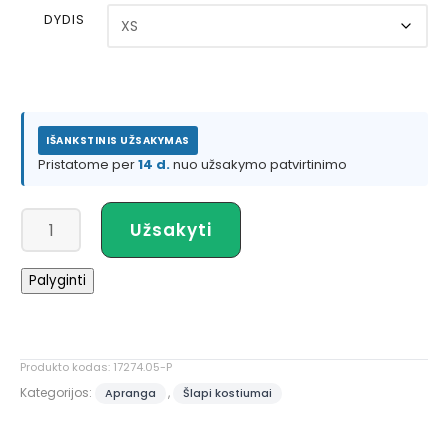
DYDIS
IŠANKSTINIS UŽSAKYMAS
Pristatome per
14 d.
nuo užsakymo patvirtinimo
produkto
Užsakyti
kiekis:
NRS
Palyginti
Women's
3.0
Ultra
Jane
Produkto kodas:
17274.05-P
Wetsuit
Kategorijos:
,
Apranga
Šlapi kostiumai