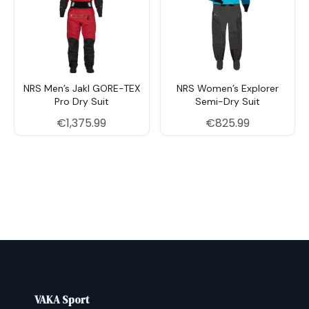
S
4–6
155–
86–
71–76
91–
71
168
89
96
M
8–
165–
91–94
79–84
99–
74
10
173
104
NRS Men’s Jakl GORE-TEX
NRS Women’s Explorer
L
12–
170–
96–
86–91
106–
76
Pro Dry Suit
Semi-Dry Suit
14
178
99
111
€
1,375.99
€
825.99
XL
16–
175–
101–
94–99
114–
79
18
183
104
119
XXL
20
180–
106–
101–106
122–
81
188
109
127
1X
16W
165–
106–
102–109
122–
71
173
115
127
2X
18W
170–
117–
112–119
130–
74
178
125
135
VAKA Sport