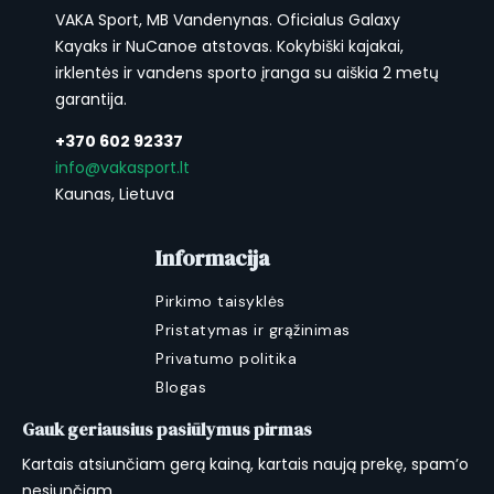
3X
20W
175–
127–
122–130
138–
76
VAKA Sport, MB Vandenynas. Oficialus Galaxy
183
135
143
Kayaks ir NuCanoe atstovas. Kokybiški kajakai,
irklentės ir vandens sporto įranga su aiškia 2 metų
garantija.
+370 602 92337
info@vakasport.lt
Kaunas, Lietuva
Informacija
Pirkimo taisyklės
Pristatymas ir grąžinimas
Privatumo politika
Blogas
Gauk geriausius pasiūlymus pirmas
Kartais atsiunčiam gerą kainą, kartais naują prekę, spam’o
nesiunčiam.