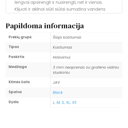
lengvai apsirengti ir nusirengti, net ir vienas.
Klijuoti ir aklinai siūti siūlai sumažina vandens
patekimą į kostiumą. Dydžiai pasiūlyti nuo XS iki
3X — įskaitant platesnei figurai pritaikytus 1X–3X
Papildoma informacija
dydžius.
Techniniai duomenys
Prekių grupė
Šlapi kostiumai
Tipas
Kostiumas
3 mm neoprenas; 2 mm
Neoprenas
plokštelės pečių, kelių ir kulkšnių
Paskirtis
Irklavimui
srityse
Medžiaga
3 mm neoprenas su grafeno vidiniu
sluoksniu
Perdirbtų medžiagų
Medžiaga
nailonas/spandex išorė;
Kilmės šalis
JAV
grafeno interjerinė medžiaga
Spalva
Black
Klijuoti ir aklinai siūti (glued &
Siūlai
Dydis
L
,
M
,
S
,
XL
,
XS
blind-stitched)
Titano
Taip
adhezija