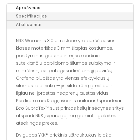
Aprašymas
Specifikacijos
Atsiliepimai
NRS Women's 3.0 Ultra Jane yra aukščiausios
klasės moteriškas 3 mm šlapias kostiumas,
pasižymintis grafeno interjero audiniu,
suteikiančiu papildomo šilumos sulaikymo ir
minkštesnį bei patogesnį liečiamąjį paviršių.
Grafeno pluoštas yra vienas efektyviausių
šilumos laidininkų — jis šildo kūną greičiau ir
ilgiau nei įprastas neoprenų austas vidus.
Perdirbtų medžiagų išorinis nailonas/spandex ir
Eco SupraTex™ sustiprintos kelių ir sėdynės sritys
atspindi NRS įsipareigojimą gaminti ilgalaikes ir
atsakingas prekes.
Dvigubas YKK® priekinis užtrauktukas leidžia