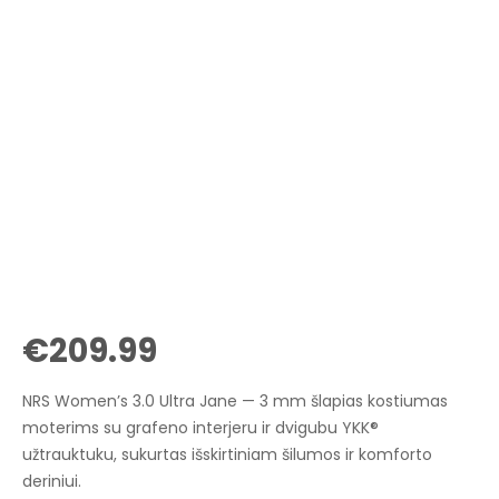
€
209.99
NRS Women’s 3.0 Ultra Jane — 3 mm šlapias kostiumas
moterims su grafeno interjeru ir dvigubu YKK®
užtrauktuku, sukurtas išskirtiniam šilumos ir komforto
deriniui.